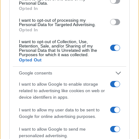
Personal Data.
Opted In
CIENCIA Y TECNOLOGÍA
I want to opt-out of processing my
Personal Data for Targeted Advertising.
Opted In
I want to opt-out of Collection, Use,
Retention, Sale, and/or Sharing of my
Personal Data that Is Unrelated with the
Purposes for which it was collected.
Opted Out
Google consents
I want to allow Google to enable storage
Super Street Fighter IV: más información
related to advertising like cookies on web or
device identifiers in apps.
sobre Juri, la nueva guerrera
Los juegos de lucha, orientados sin duda a…
I want to allow my user data to be sent to
Google for online advertising purposes.
CIENCIA Y TECNOLOGÍA
I want to allow Google to send me
personalized advertising.