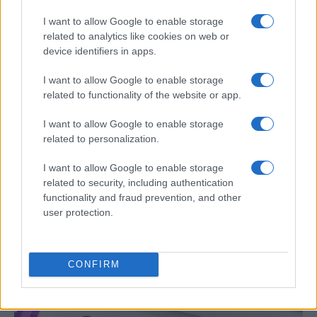
I want to allow Google to enable storage
related to analytics like cookies on web or
device identifiers in apps.
I want to allow Google to enable storage
related to functionality of the website or app.
I want to allow Google to enable storage
related to personalization.
Eclipse solar 2026: Todo lo que necesitas
saber sobre el evento astronómico
I want to allow Google to enable storage
related to security, including authentication
El 8 de abril de 2026, el cielo…
functionality and fraud prevention, and other
user protection.
CIENCIA Y TECNOLOGÍA
CONFIRM