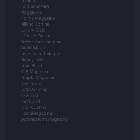
Think.it
Tuobenessere
Viaggiamo
Nonne Magazine
Milano Cortina
Luxury Club
Il Calcio Online
Professione mamma
World Music
Investimenti Magazine
Money 365
Zona Nerd
B2B Magazine
People Magazine
Day Travel
Tutto Gaming
ESG 365
Food Wiki
FuturoDonna
HomeMagazine
SecondHomeMagazine