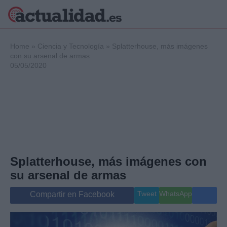
×
Home
»
Ciencia y Tecnología
»
Splatterhouse, más imágenes
con su arsenal de armas
05/05/2020
Política
Ciencia y
Tecnología
Crónica
Deportes
Economía
Salud y Bienestar
Splatterhouse, más imágenes con
Internacional
su arsenal de armas
Gente
Viajes
Tweet
WhatsApp
Compartir en Facebook
Musica