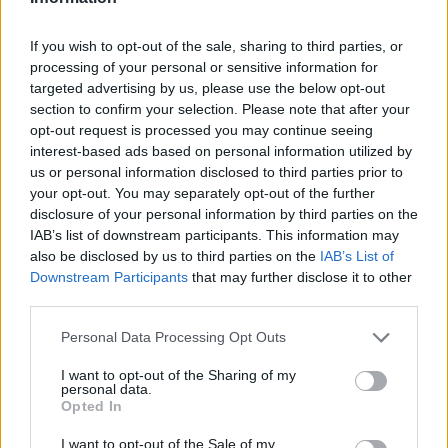
Protocolos de seguridad ocular y
consejos para fotografiar eclipses solares
If you wish to opt-out of the sale, sharing to third parties, or
processing of your personal or sensitive information for
Un eclipse solar es un espectáculo natural que…
targeted advertising by us, please use the below opt-out
section to confirm your selection. Please note that after your
opt-out request is processed you may continue seeing
CIENCIA Y TECNOLOGÍA
interest-based ads based on personal information utilized by
us or personal information disclosed to third parties prior to
your opt-out. You may separately opt-out of the further
disclosure of your personal information by third parties on the
IAB’s list of downstream participants. This information may
also be disclosed by us to third parties on the
IAB’s List of
Downstream Participants
that may further disclose it to other
third parties.
Please note that this website/app uses one or more Google
Personal Data Processing Opt Outs
services and may gather and store information including but
Cómo elegir una carrera STEAM: perfiles
not limited to your visit or usage behaviour. You may click to
I want to opt-out of the Sharing of my
personal data.
grant or deny consent to Google and its third-party tags to
emergentes y competencias clave
Opted In
use your data for below specified purposes in below Google
Descubre cómo elegir la mejor opción en STEAM:…
consent section.
I want to opt-out of the Sale of my