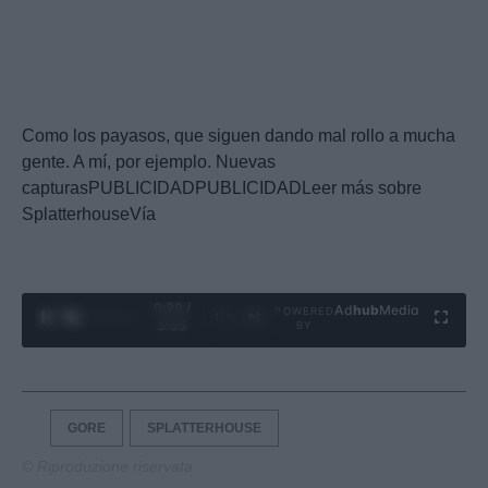
Como los payasos, que siguen dando mal rollo a mucha
gente. A mí, por ejemplo. Nuevas
capturasPUBLICIDADPUBLICIDADLeer más sobre
SplatterhouseVía
0:29 /
Ad
hub
Media
POWERED
1
/
4
3:55
BY
GORE
SPLATTERHOUSE
© Riproduzione riservata