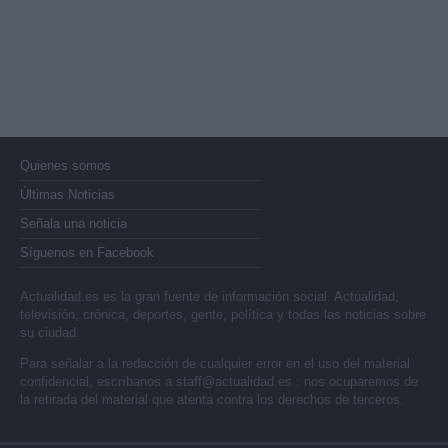
Quienes somos
Últimas Noticias
Señala una noticia
Síguenos en Facebook
Actualidad.es es la gran fuente de información social. Actualidad,
televisión, crónica, deportes, gente, política y todas las noticias sobre
su ciudad.
Para señalar a la redacción de cualquier error en el uso del material
confidencial, escríbanos a
staff@actualidad.es
: nos ocuparemos de
la retirada del material que atenta contra los derechos de terceros.