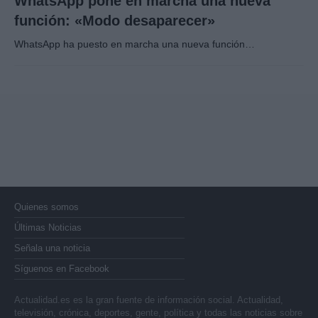
WhatsApp pone en marcha una nueva
función: «Modo desaparecer»
WhatsApp ha puesto en marcha una nueva función…
Quienes somos
Últimas Noticias
Señala una noticia
Síguenos en Facebook
Actualidad.es es la gran fuente de información social. Actualidad,
televisión, crónica, deportes, gente, política y todas las noticias sobre