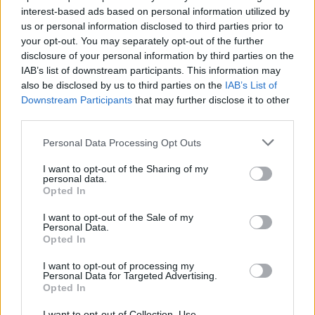
Más leídos
interest-based ads based on personal information utilized by
us or personal information disclosed to third parties prior to
CIENCIA Y TECNOLOGÍA
your opt-out. You may separately opt-out of the further
disclosure of your personal information by third parties on the
IAB’s list of downstream participants. This information may
also be disclosed by us to third parties on the
IAB’s List of
Downstream Participants
that may further disclose it to other
third parties.
Please note that this website/app uses one or more Google
Personal Data Processing Opt Outs
services and may gather and store information including but
not limited to your visit or usage behaviour. You may click to
I want to opt-out of the Sharing of my
personal data.
grant or deny consent to Google and its third-party tags to
Opted In
use your data for below specified purposes in below Google
Psiquiatría forense y criminología: la
consent section.
I want to opt-out of the Sale of my
perspectiva del doctor Cabrera
Personal Data.
Opted In
El doctor Cabrera, experto en psiquiatría forense, comparte…
I want to opt-out of processing my
Personal Data for Targeted Advertising.
Opted In
CIENCIA Y TECNOLOGÍA
I want to opt-out of Collection, Use,