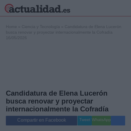
×
Home
»
Ciencia y Tecnología
»
Candidatura de Elena Lucerón
busca renovar y proyectar internacionalmente la Cofradía
16/05/2026
Política
Ciencia y
Tecnología
Crónica
Deportes
Economía
Salud y Bienestar
Candidatura de Elena Lucerón
Internacional
busca renovar y proyectar
Gente
Viajes
internacionalmente la Cofradía
Musica
Tweet
WhatsApp
Compartir en Facebook