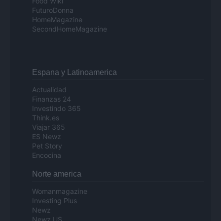
Food Wiki
FuturoDonna
HomeMagazine
SecondHomeMagazine
Espana y Latinoamerica
Actualidad
Finanzas 24
Investindo 365
Think.es
Viajar 365
ES Newz
Pet Story
Encocina
Norte america
Womanmagazine
Investing Plus
Newz
Newz US