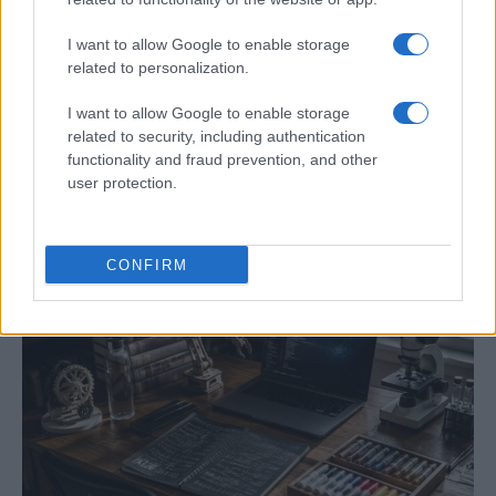
I want to allow Google to enable storage
related to personalization.
I want to allow Google to enable storage
related to security, including authentication
Protocolos de seguridad ocular y
functionality and fraud prevention, and other
consejos para fotografiar eclipses solares
user protection.
Un eclipse solar es un espectáculo natural que…
CONFIRM
CIENCIA Y TECNOLOGÍA