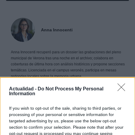
Anna Innocenti
Anna Innocenti recuperó para un dossier las grabaciones del pleno
municipal de Verona tras una noche en el archivo; colabora en
coberturas de última hora con análisis históricos y propone secciones
temáticas. Licenciada en el campus veronés, participa en mesas
redondas locales sobre la memoria urbana.
Actualidad -
Do Not Process My Personal
Information
Contacto:
If you wish to opt-out of the sale, sharing to third parties, or
processing of your personal or sensitive information for
ARTÍCULO ANTERIOR
ARTÍCULO SIGUIENTE
targeted advertising by us, please use the below opt-out
section to confirm your selection. Please note that after your
opt-out request is processed you may continue seeing