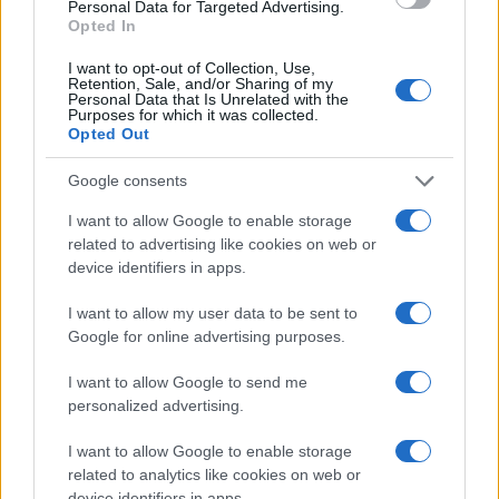
Personal Data for Targeted Advertising.
Opted In
Más leídos
I want to opt-out of Collection, Use,
Retention, Sale, and/or Sharing of my
Personal Data that Is Unrelated with the
CIENCIA Y TECNOLOGÍA
Purposes for which it was collected.
Opted Out
Google consents
I want to allow Google to enable storage
related to advertising like cookies on web or
device identifiers in apps.
I want to allow my user data to be sent to
Google for online advertising purposes.
Psiquiatría forense y criminología: la
I want to allow Google to send me
personalized advertising.
perspectiva del doctor Cabrera
El doctor Cabrera, experto en psiquiatría forense, comparte…
I want to allow Google to enable storage
related to analytics like cookies on web or
device identifiers in apps.