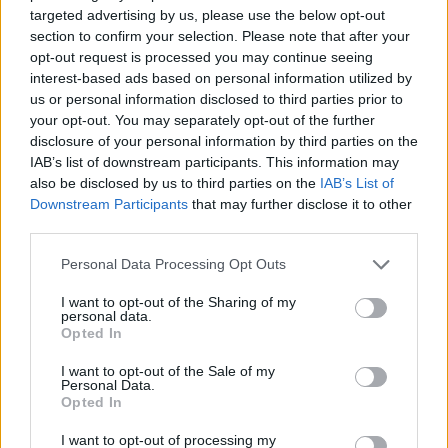
targeted advertising by us, please use the below opt-out
section to confirm your selection. Please note that after your
0:28 /
Ad
hub
Media
opt-out request is processed you may continue seeing
POWERED
1
/
4
3:55
BY
interest-based ads based on personal information utilized by
us or personal information disclosed to third parties prior to
your opt-out. You may separately opt-out of the further
disclosure of your personal information by third parties on the
IAB’s list of downstream participants. This information may
also be disclosed by us to third parties on the
IAB’s List of
Diego Morales
Downstream Participants
that may further disclose it to other
third parties.
Diego Morales escribe igual de bien sobre la táctica de un derbi
Please note that this website/app uses one or more Google
Personal Data Processing Opt Outs
madrileño y una ruta gastronómica por Asturias. Periodismo deportivo
services and may gather and store information including but
con contexto y crónica de viaje con itinerario real.
not limited to your visit or usage behaviour. You may click to
I want to opt-out of the Sharing of my
personal data.
grant or deny consent to Google and its third-party tags to
Opted In
use your data for below specified purposes in below Google
Contacto:
consent section.
I want to opt-out of the Sale of my
Personal Data.
Opted In
ARTÍCULO ANTERIOR
I want to opt-out of processing my
ARTÍCULO SIGUIENTE