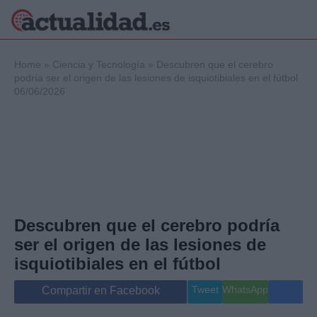
×
Home
»
Ciencia y Tecnología
»
Descubren que el cerebro
podría ser el origen de las lesiones de isquiotibiales en el fútbol
06/06/2026
Política
Ciencia y
Tecnología
Crónica
Deportes
Economía
Salud y Bienestar
Descubren que el cerebro podría
Internacional
ser el origen de las lesiones de
Gente
Viajes
isquiotibiales en el fútbol
Musica
Tweet
WhatsApp
Compartir en Facebook