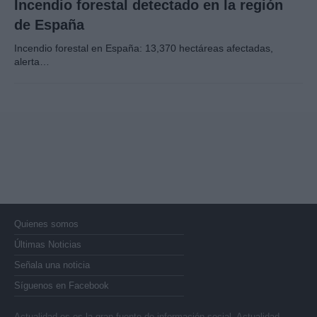
Incendio forestal detectado en la región
de España
Incendio forestal en España: 13,370 hectáreas afectadas,
alerta…
Quienes somos
Últimas Noticias
Señala una noticia
Síguenos en Facebook
Actualidad.es es la gran fuente de información social. Actualidad,