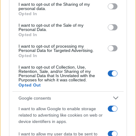
not limited to your visit or usage behaviour. You may click to
I want to opt-out of the Sharing of my
personal data.
grant or deny consent to Google and its third-party tags to
Curso de verano de la Universidad de La
Opted In
use your data for below specified purposes in below Google
Rioja finaliza con celebración
consent section.
I want to opt-out of the Sale of my
gastronómica
Personal Data.
Opted In
La Universidad de La Rioja despidió a 60…
I want to opt-out of processing my
Personal Data for Targeted Advertising.
Opted In
CRÓNICA
I want to opt-out of Collection, Use,
Retention, Sale, and/or Sharing of my
Personal Data that Is Unrelated with the
Purposes for which it was collected.
Opted Out
Google consents
I want to allow Google to enable storage
related to advertising like cookies on web or
device identifiers in apps.
Tragedia en Santa Susanna: un bombero
I want to allow my user data to be sent to