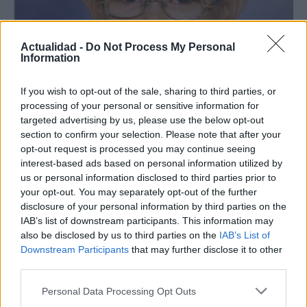
Actualidad -
Do Not Process My Personal
Information
Nuevo giro en el caso Yéremi Vargas:
If you wish to opt-out of the sale, sharing to third parties, or
desvelan el informe forense
processing of your personal or sensitive information for
targeted advertising by us, please use the below opt-out
El ‘caso Yéremi Vargas’, el niño desaparecido en 2007…
section to confirm your selection. Please note that after your
opt-out request is processed you may continue seeing
interest-based ads based on personal information utilized by
CRÓNICA
us or personal information disclosed to third parties prior to
your opt-out. You may separately opt-out of the further
disclosure of your personal information by third parties on the
IAB’s list of downstream participants. This information may
also be disclosed by us to third parties on the
IAB’s List of
Downstream Participants
that may further disclose it to other
third parties.
Please note that this website/app uses one or more Google
Personal Data Processing Opt Outs
services and may gather and store information including but