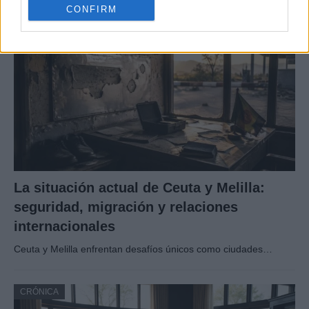
CONFIRM
CRÓNICA
La situación actual de Ceuta y Melilla:
seguridad, migración y relaciones
internacionales
Ceuta y Melilla enfrentan desafíos únicos como ciudades…
CRÓNICA