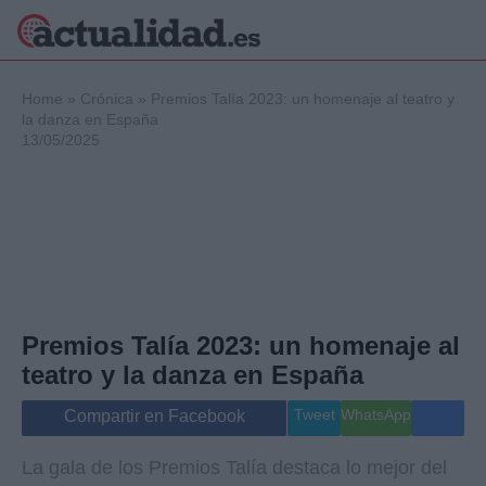
×
Home
»
Crónica
»
Premios Talía 2023: un homenaje al teatro y
la danza en España
13/05/2025
Política
Ciencia y
Tecnología
Crónica
Deportes
Economía
Salud y Bienestar
Premios Talía 2023: un homenaje al
Internacional
teatro y la danza en España
Gente
Viajes
Tweet
WhatsApp
Compartir en Facebook
Musica
La gala de los Premios Talía destaca lo mejor del