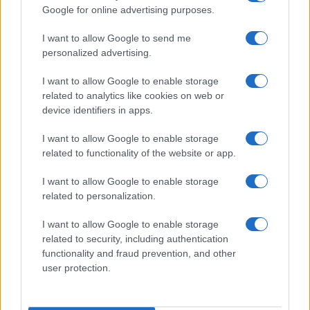
fallece durante un incendio en un hotel
Google for online advertising purposes.
Un bombero de la Generalitat pierde la vida…
I want to allow Google to send me
personalized advertising.
CRÓNICA
I want to allow Google to enable storage
related to analytics like cookies on web or
device identifiers in apps.
I want to allow Google to enable storage
related to functionality of the website or app.
I want to allow Google to enable storage
related to personalization.
I want to allow Google to enable storage
related to security, including authentication
Masacre de Bolonia: el atentado que
functionality and fraud prevention, and other
conmocionó a Italia en 1980
user protection.
El 2 de agosto de 1980, una bomba…