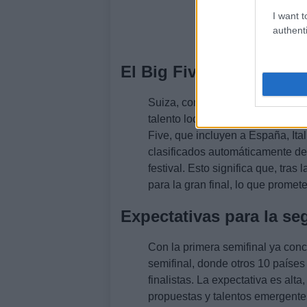
I want t
authenti
El Big Five y el anfitrió
Suiza, como país anfitrión, tiene 
talento local y dar la bienvenid
Five, que incluyen a España, Ita
clasificados automáticamente deb
festival. Esto significa que, tras
para la gran final, lo que promet
Expectativas para la se
Con la primera semifinal ya conc
semifinal, donde otros 10 países 
finalistas. La expectativa es al
propuestas y talentos emergente