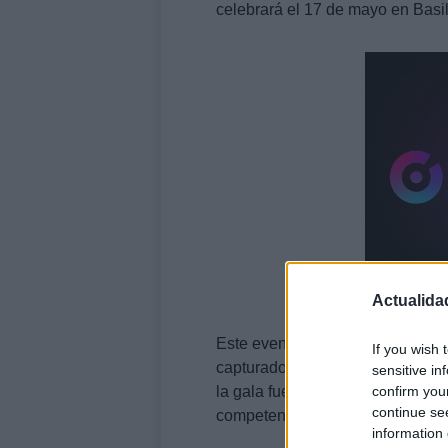
celebrará el 17 de mayo en Basil
Actualida
Este evento anual, que reúne a 
If you wish 
capturado la atención de millon
sensitive in
confirm you
la gala fue un espectáculo vibr
continue se
competencia.
information 