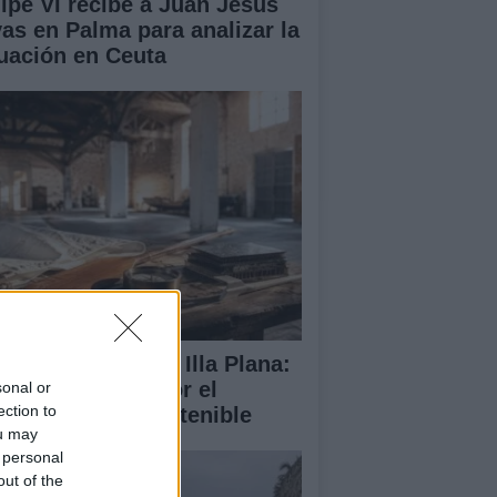
lipe VI recibe a Juan Jesús
vas en Palma para analizar la
tuación en Ceuta
abilitación de la Illa Plana:
norca apuesta por el
sonal or
ection to
porte náutico sostenible
ou may
 personal
out of the