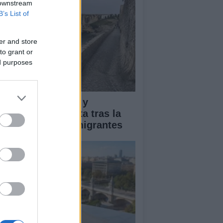
 downstream
B’s List of
er and store
to grant or
ed purposes
pacto económico y
manitario en Ceuta tras la
egada masiva de migrantes