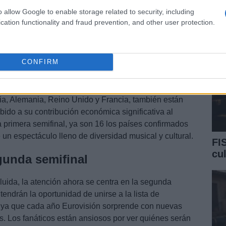
ce
o allow Google to enable storage related to security, including
cation functionality and fraud prevention, and other user protection.
n
CONFIRM
un pase directo a la final, lo que le permite exhibir su
a a los demás competidores. Además, los países del Big
lia, Alemania, Reino Unido y Francia, también están
ido a su contribución económica significativa al
 la primera semifinal, ya son 16 los países confirmados
e un espectáculo lleno de diversidad musical y cultural.
FI
cu
gunda semifinal
luida, la atención ahora se centra en la segunda
tendrán la oportunidad de unirse a la lista de
ta, ya que cada año Eurovisión sorprende con nuevas
s. Los fanáticos están ansiosos por ver quiénes serán