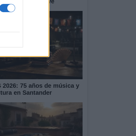
ntro sanitario clave
S 2026: 75 años de música y
ltura en Santander