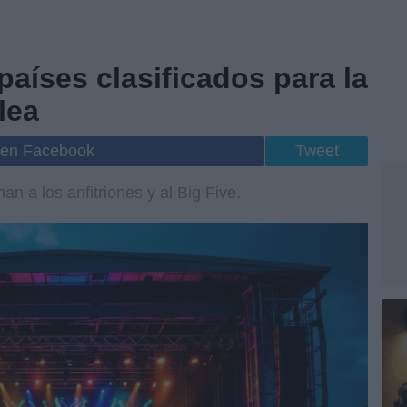
países clasificados para la
lea
 en Facebook
Tweet
an a los anfitriones y al Big Five.