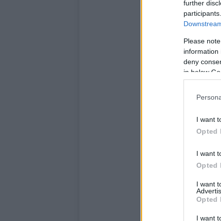
further disc
participants
Downstream 
Please note
information 
deny consent
in below Go
Persona
I want t
Opted 
I want t
Opted 
I want 
Advertis
Opted 
I want t