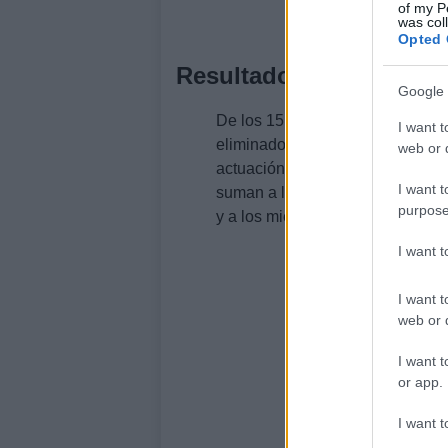
of my P
was col
Opted 
Resultados de la semifi
Google 
De los 15 participantes, solo 10 
I want t
eliminados. Este formato de co
web or d
actuación puede ser decisiva para
I want t
suman a los países que ya tienen 
purpose
y a los miembros del Big Five.
I want 
I want t
web or d
I want t
or app.
I want t