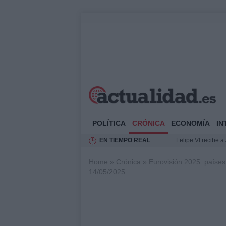
POLÍTICA
CRÓNICA
ECONOMÍA
IN
EN TIEMPO REAL
Felipe VI recibe 
Rehabilitación de 
Home
»
Crónica
»
Eurovisión 2025: países 
Impacto económico
14/05/2025
La compra del átic
Ciclovía Nocturna