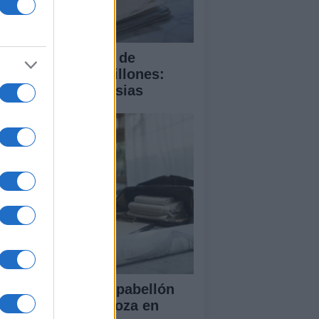
 compra del ático de
amberí por 6,3 millones:
talles y controversias
ansformación del pabellón
 la Expo de Zaragoza en