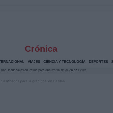
Crónica
TERNACIONAL
VIAJES
CIENCIA Y TECNOLOGÍA
DEPORTES
a Juan Jesús Vivas en Palma para analizar la situación en Ceuta
la Illa Plana: Menorca apuesta por el deporte náutico sostenible
clasificados para la gran final en Basilea
 y humanitario en Ceuta tras la llegada masiva de migrantes
o de Chamberí por 6,3 millones: detalles y controversias
 Bogotá 2026: fecha, recorrido y actividades especiales