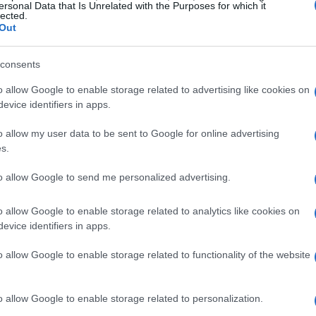
ersonal Data that Is Unrelated with the Purposes for which it
lected.
Out
nal
La
consents
Ch
lograron avanzar a la final, mientras que 5 fueron
de
o allow Google to enable storage related to advertising like cookies on
mpetencia genera una gran emoción, ya que cada
evice identifiers in apps.
 el futuro de los artistas. Los 10 clasificados se
o allow my user data to be sent to Google for online advertising
un lugar asegurado en la final, incluyendo al anfitrión
s.
to allow Google to send me personalized advertising.
o allow Google to enable storage related to analytics like cookies on
evice identifiers in apps.
o allow Google to enable storage related to functionality of the website
Tr
o allow Google to enable storage related to personalization.
de