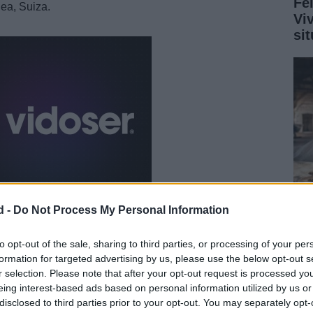
Fe
ea, Suiza.
Vi
si
d -
Do Not Process My Personal Information
Reh
los mejores talentos musicales de Europa, ha
Me
to opt-out of the sale, sharing to third parties, or processing of your per
es de espectadores en todo el mundo. En esta ocasión,
formation for targeted advertising by us, please use the below opt-out s
de
r selection. Please note that after your opt-out request is processed y
ante lleno de actuaciones memorables y una intensa
eing interest-based ads based on personal information utilized by us or
disclosed to third parties prior to your opt-out. You may separately opt-