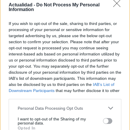
Actualidad -
Do Not Process My Personal
Information
Nuevo giro en el caso Yéremi Vargas:
If you wish to opt-out of the sale, sharing to third parties, or
desvelan el informe forense
processing of your personal or sensitive information for
targeted advertising by us, please use the below opt-out
El ‘caso Yéremi Vargas’, el niño desaparecido en 2007…
section to confirm your selection. Please note that after your
opt-out request is processed you may continue seeing
interest-based ads based on personal information utilized by
CRÓNICA
us or personal information disclosed to third parties prior to
your opt-out. You may separately opt-out of the further
disclosure of your personal information by third parties on the
IAB’s list of downstream participants. This information may
also be disclosed by us to third parties on the
IAB’s List of
Downstream Participants
that may further disclose it to other
third parties.
Please note that this website/app uses one or more Google
Personal Data Processing Opt Outs
services and may gather and store information including but
not limited to your visit or usage behaviour. You may click to
I want to opt-out of the Sharing of my
personal data.
grant or deny consent to Google and its third-party tags to
Curso de verano de la Universidad de La
Opted In