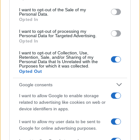
use your data for below specified purposes in below Google
Rioja finaliza con celebración
consent section.
I want to opt-out of the Sale of my
gastronómica
Personal Data.
Opted In
La Universidad de La Rioja despidió a 60…
I want to opt-out of processing my
Personal Data for Targeted Advertising.
Opted In
CRÓNICA
I want to opt-out of Collection, Use,
Retention, Sale, and/or Sharing of my
Personal Data that Is Unrelated with the
Purposes for which it was collected.
Opted Out
Google consents
I want to allow Google to enable storage
related to advertising like cookies on web or
device identifiers in apps.
Tragedia en Santa Susanna: un bombero
I want to allow my user data to be sent to
fallece durante un incendio en un hotel
Google for online advertising purposes.
Un bombero de la Generalitat pierde la vida…