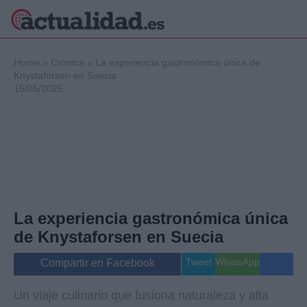
×
Home
»
Crónica
»
La experiencia gastronómica única de
Knystaforsen en Suecia
15/05/2025
Política
Ciencia y
Tecnología
Crónica
Deportes
Economía
Salud y Bienestar
La experiencia gastronómica única
Internacional
de Knystaforsen en Suecia
Gente
Viajes
Tweet
WhatsApp
Compartir en Facebook
Musica
Un viaje culinario que fusiona naturaleza y alta