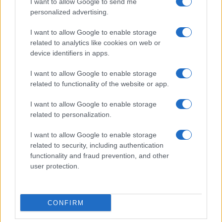
I want to allow Google to send me
personalized advertising.
CRÓNICA
I want to allow Google to enable storage
related to analytics like cookies on web or
device identifiers in apps.
I want to allow Google to enable storage
related to functionality of the website or app.
I want to allow Google to enable storage
related to personalization.
I want to allow Google to enable storage
related to security, including authentication
Cómo escribir crónicas culturales con
functionality and fraud prevention, and other
profundidad y rigor
user protection.
Explora las técnicas esenciales para escribir crónicas
culturales…
CONFIRM
CRÓNICA