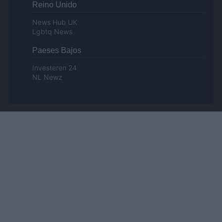
Reino Unido
News Hub UK
Lgbtq News
Paeses Bajos
Investeren 24
NL Newz