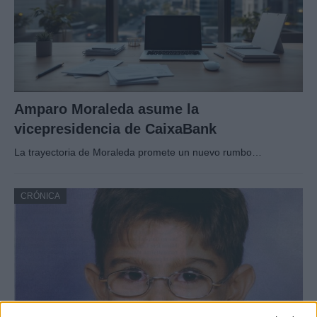
Amparo Moraleda asume la
vicepresidencia de CaixaBank
La trayectoria de Moraleda promete un nuevo rumbo…
CRÓNICA