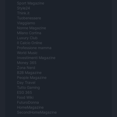
Sport Magazine
Style24
Think.it
Tuobenessere
Viaggiamo
Nonne Magazine
Milano Cortina
Luxury Club
Il Calcio Online
Professione mamma
World Music
Investimenti Magazine
Money 365
Zona Nerd
B2B Magazine
People Magazine
Day Travel
Tutto Gaming
ESG 365
Food Wiki
FuturoDonna
HomeMagazine
SecondHomeMagazine