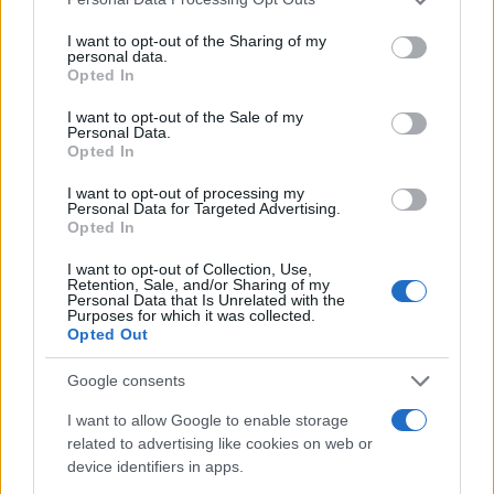
services and may gather and store information including but
not limited to your visit or usage behaviour. You may click to
I want to opt-out of the Sharing of my
personal data.
grant or deny consent to Google and its third-party tags to
Opted In
Curso de verano de la Universidad de La
use your data for below specified purposes in below Google
consent section.
Rioja finaliza con celebración
I want to opt-out of the Sale of my
Personal Data.
gastronómica
Opted In
La Universidad de La Rioja despidió a 60…
I want to opt-out of processing my
Personal Data for Targeted Advertising.
Opted In
CRÓNICA
I want to opt-out of Collection, Use,
Retention, Sale, and/or Sharing of my
Personal Data that Is Unrelated with the
Purposes for which it was collected.
Opted Out
Google consents
I want to allow Google to enable storage
related to advertising like cookies on web or
device identifiers in apps.