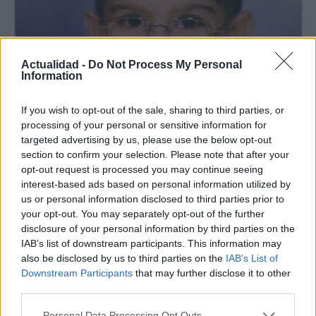
Actualidad -
Do Not Process My Personal
Information
If you wish to opt-out of the sale, sharing to third parties, or
Nuevo giro en el caso Yéremi Vargas:
processing of your personal or sensitive information for
desvelan el informe forense
targeted advertising by us, please use the below opt-out
section to confirm your selection. Please note that after your
El ‘caso Yéremi Vargas’, el niño desaparecido en 2007…
opt-out request is processed you may continue seeing
interest-based ads based on personal information utilized by
us or personal information disclosed to third parties prior to
CRÓNICA
your opt-out. You may separately opt-out of the further
disclosure of your personal information by third parties on the
IAB’s list of downstream participants. This information may
also be disclosed by us to third parties on the
IAB’s List of
Downstream Participants
that may further disclose it to other
third parties.
Please note that this website/app uses one or more Google
Personal Data Processing Opt Outs