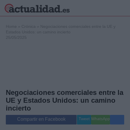
×
Home
»
Crónica
»
Negociaciones comerciales entre la UE y
Estados Unidos: un camino incierto
25/05/2025
Política
Ciencia y
Tecnología
Crónica
Deportes
Economía
Salud y Bienestar
Negociaciones comerciales entre la
Internacional
UE y Estados Unidos: un camino
Gente
Viajes
incierto
Musica
Tweet
WhatsApp
Compartir en Facebook