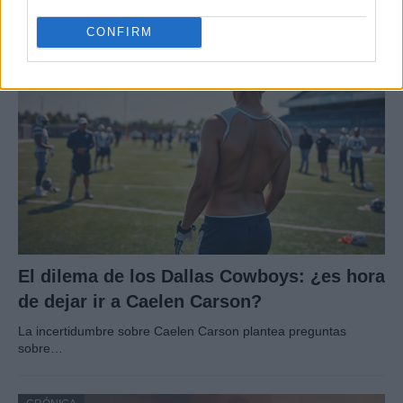
El 2 de agosto de 1980, una bomba…
CONFIRM
CRÓNICA
El dilema de los Dallas Cowboys: ¿es hora
de dejar ir a Caelen Carson?
La incertidumbre sobre Caelen Carson plantea preguntas
sobre…