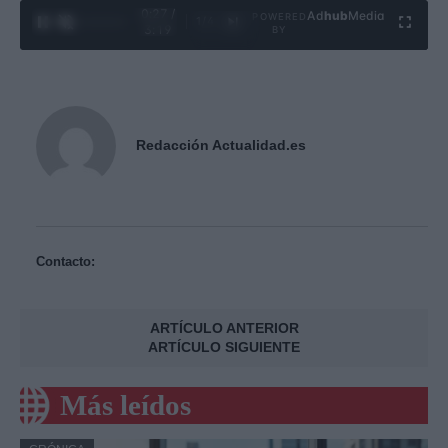
0:28 /
Ad
hub
Media
POWERED
1
/
4
3:19
BY
Redacción Actualidad.es
Contacto:
ARTÍCULO ANTERIOR
ARTÍCULO SIGUIENTE
Más leídos