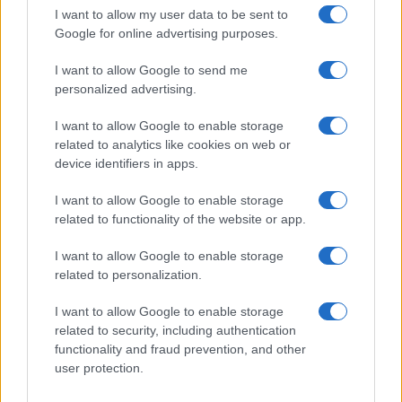
I want to allow my user data to be sent to
Tragedia en Santa Susanna: un bombero
Google for online advertising purposes.
fallece durante un incendio en un hotel
I want to allow Google to send me
Un bombero de la Generalitat pierde la vida…
personalized advertising.
I want to allow Google to enable storage
CRÓNICA
related to analytics like cookies on web or
device identifiers in apps.
I want to allow Google to enable storage
related to functionality of the website or app.
I want to allow Google to enable storage
related to personalization.
I want to allow Google to enable storage
related to security, including authentication
Masacre de Bolonia: el atentado que
functionality and fraud prevention, and other
user protection.
conmocionó a Italia en 1980