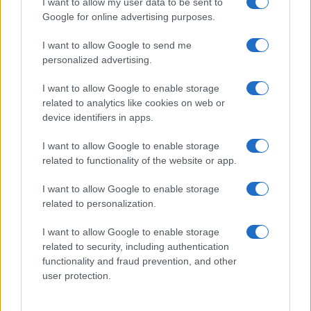
I want to allow my user data to be sent to
Google for online advertising purposes.
Tragedia en Santa Susanna: un bombero
fallece durante un incendio en un hotel
I want to allow Google to send me
personalized advertising.
Un bombero de la Generalitat pierde la vida…
I want to allow Google to enable storage
related to analytics like cookies on web or
CRÓNICA
device identifiers in apps.
I want to allow Google to enable storage
related to functionality of the website or app.
I want to allow Google to enable storage
related to personalization.
I want to allow Google to enable storage
related to security, including authentication
functionality and fraud prevention, and other
Masacre de Bolonia: el atentado que
user protection.
conmocionó a Italia en 1980