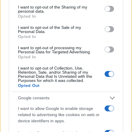
services and may gather and store information including but
not limited to your visit or usage behaviour. You may click to
I want to opt-out of the Sharing of my
personal data.
grant or deny consent to Google and its third-party tags to
Opted In
use your data for below specified purposes in below Google
Curso de verano de la Universidad de La
consent section.
I want to opt-out of the Sale of my
Personal Data.
Rioja finaliza con celebración
Opted In
gastronómica
I want to opt-out of processing my
La Universidad de La Rioja despidió a 60…
Personal Data for Targeted Advertising.
Opted In
I want to opt-out of Collection, Use,
CRÓNICA
Retention, Sale, and/or Sharing of my
Personal Data that Is Unrelated with the
Purposes for which it was collected.
Opted Out
Google consents
I want to allow Google to enable storage
related to advertising like cookies on web or
device identifiers in apps.