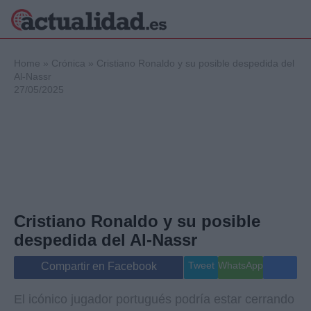
×
Home
»
Crónica
»
Cristiano Ronaldo y su posible despedida del
Al-Nassr
27/05/2025
Política
Ciencia y
Tecnología
Crónica
Deportes
Economía
Salud y Bienestar
Cristiano Ronaldo y su posible
Internacional
despedida del Al-Nassr
Gente
Viajes
Tweet
WhatsApp
Compartir en Facebook
Musica
El icónico jugador portugués podría estar cerrando