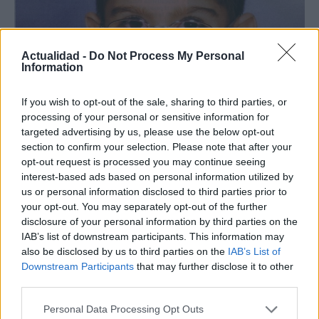
Actualidad -
Do Not Process My Personal
Information
If you wish to opt-out of the sale, sharing to third parties, or
Nuevo giro en el caso Yéremi Vargas:
processing of your personal or sensitive information for
targeted advertising by us, please use the below opt-out
desvelan el informe forense
section to confirm your selection. Please note that after your
El ‘caso Yéremi Vargas’, el niño desaparecido en 2007…
opt-out request is processed you may continue seeing
interest-based ads based on personal information utilized by
us or personal information disclosed to third parties prior to
CRÓNICA
your opt-out. You may separately opt-out of the further
disclosure of your personal information by third parties on the
IAB’s list of downstream participants. This information may
also be disclosed by us to third parties on the
IAB’s List of
Downstream Participants
that may further disclose it to other
third parties.
Please note that this website/app uses one or more Google
Personal Data Processing Opt Outs