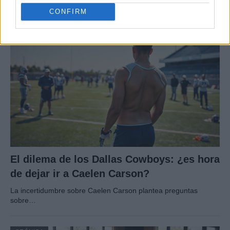
El 2 de agosto de 1980, una bomba…
CONFIRM
CRÓNICA
El dilema de los Dallas Cowboys: ¿es hora
de dejar ir a Caelen Carson?
La incertidumbre sobre Caelen Carson plantea preguntas
sobre…