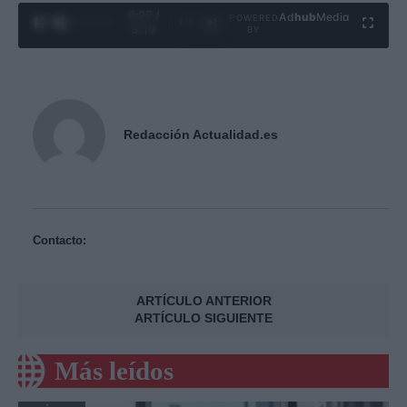
0:28 /
Ad
hub
Media
POWERED
1
/
4
3:19
BY
Redacción Actualidad.es
Contacto:
ARTÍCULO ANTERIOR
ARTÍCULO SIGUIENTE
Más leídos