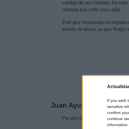
calidad de sus ciclistas, ha vist
retirarse tras sufrir una caída.
Este giro inesperado ha dejado 
estado de shock, ya que Roglic e
Actualida
If you wish 
Juan Ayuso y sus desaf
sensitive in
confirm you
Por otro lado, el ciclista españo
continue se
information 