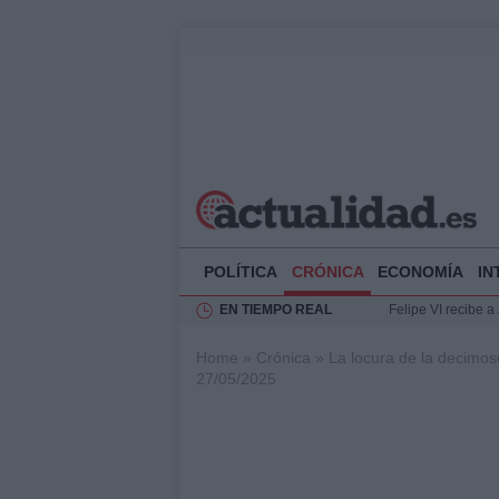
POLÍTICA
CRÓNICA
ECONOMÍA
IN
EN TIEMPO REAL
Felipe VI recibe 
Rehabilitación de 
Home
»
Crónica
»
La locura de la decimose
Impacto económico
27/05/2025
Ciclovía Nocturna