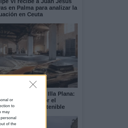
lipe VI recibe a Juan Jesús
vas en Palma para analizar la
tuación en Ceuta
abilitación de la Illa Plana:
norca apuesta por el
sonal or
ection to
porte náutico sostenible
ou may
 personal
out of the