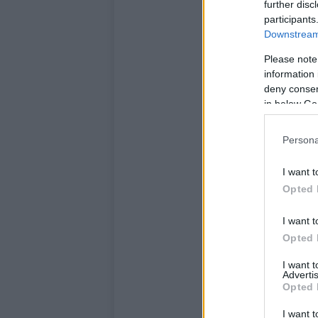
further disc
participants
Downstream 
Please note
information 
deny consent
in below Go
Persona
I want t
Opted 
I want t
Opted 
I want 
Advertis
Opted 
I want t