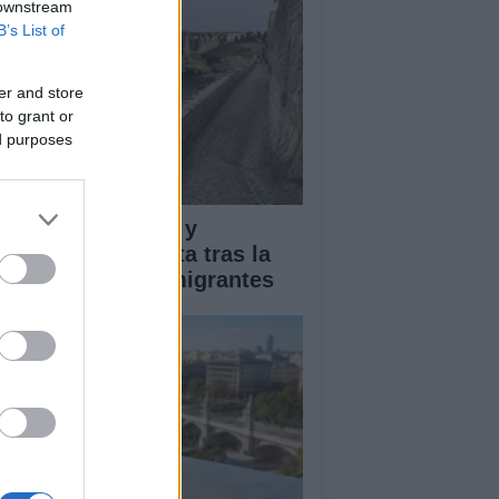
 downstream
B’s List of
er and store
to grant or
ed purposes
pacto económico y
manitario en Ceuta tras la
egada masiva de migrantes