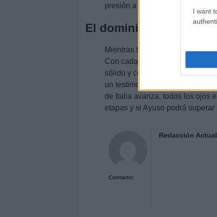
presión a su rendimiento en las 
I want t
authenti
El dominio de Del Toro
Mientras tanto, Isaac del Toro c
Con cada etapa, se afianza como
sólido y consistente. Su capacid
un testimonio de su preparación 
de Italia avanza, todos los ojos
etapas y si Ayuso podrá superar 
Redacción Actual
Contacto: