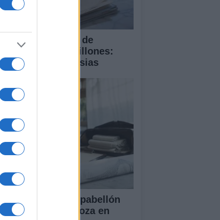
 compra del ático de
amberí por 6,3 millones:
talles y controversias
ansformación del pabellón
 la Expo de Zaragoza en