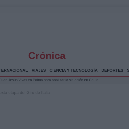
Crónica
TERNACIONAL
VIAJES
CIENCIA Y TECNOLOGÍA
DEPORTES
a Juan Jesús Vivas en Palma para analizar la situación en Ceuta
la Illa Plana: Menorca apuesta por el deporte náutico sostenible
xta etapa del Giro de Italia
 y humanitario en Ceuta tras la llegada masiva de migrantes
 Bogotá 2026: fecha, recorrido y actividades especiales