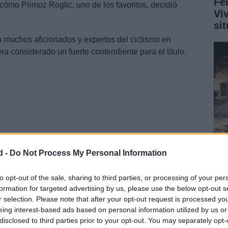
Fe
o cómo Primoz Roglic, uno de los favoritos, decidió
Vi
si
a muchos aficionados y expertos del ciclismo en
ra considerado un fuerte contendiente para el título.
d -
Do Not Process My Personal Information
Reh
Me
to opt-out of the sale, sharing to third parties, or processing of your per
íos
formation for targeted advertising by us, please use the below opt-out s
de
r selection. Please note that after your opt-out request is processed y
l Juan Ayuso ha tenido una etapa llena de altibajos.
eing interest-based ads based on personal information utilized by us or
disclosed to third parties prior to your opt-out. You may separately opt-