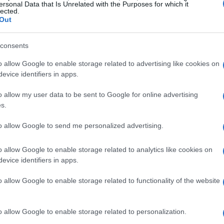
ersonal Data that Is Unrelated with the Purposes for which it
lected.
Out
La
consents
Ch
de
o allow Google to enable storage related to advertising like cookies on
n minuto del líder y compañero de equipo Isaac del
evice identifiers in apps.
situación complicada cuando se detuvo para orinar y
eño descuido le costó caro, ya que el equipo INEOS
o allow my user data to be sent to Google for online advertising
elerar el ritmo, dejando a Ayuso rezagado del pelotón
s.
e aislado, ya que en varias ocasiones durante la
har para mantenerse en el grupo de los favoritos.
to allow Google to send me personalized advertising.
 contratiempos
o allow Google to enable storage related to analytics like cookies on
evice identifiers in apps.
uso mostró su determinación al recuperar el ritmo y
o allow Google to enable storage related to functionality of the website
gracias también al apoyo de su compañero Igor Arrieta.
regua, y en los primeros kilómetros de la subida a
Tr
erse cortado, quedándose a más de un minuto de los
o allow Google to enable storage related to personalization.
de
 sus opciones en la clasificación general, lo que añade