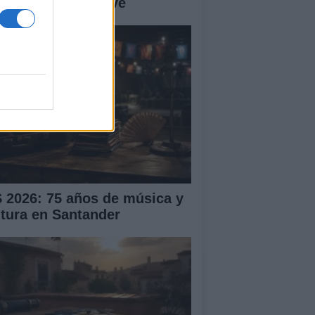
ntro sanitario clave
S 2026: 75 años de música y
ltura en Santander