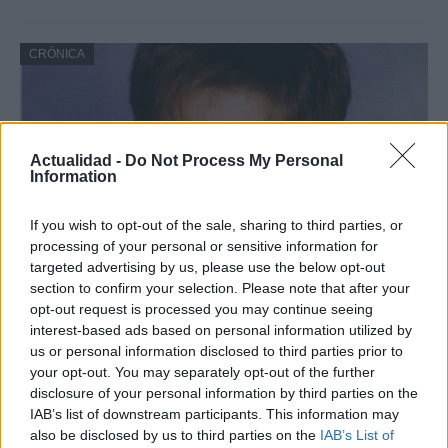
CRÓNICA
Actualidad -
Do Not Process My Personal
Information
If you wish to opt-out of the sale, sharing to third parties, or
processing of your personal or sensitive information for
targeted advertising by us, please use the below opt-out
section to confirm your selection. Please note that after your
Nuevo giro en el caso Yéremi Vargas:
opt-out request is processed you may continue seeing
desvelan el informe forense
interest-based ads based on personal information utilized by
us or personal information disclosed to third parties prior to
El ‘caso Yéremi Vargas’, el niño desaparecido en 2007…
your opt-out. You may separately opt-out of the further
disclosure of your personal information by third parties on the
IAB’s list of downstream participants. This information may
CRÓNICA
also be disclosed by us to third parties on the
IAB’s List of