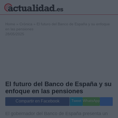
×
Home
»
Crónica
»
El futuro del Banco de España y su enfoque
en las pensiones
28/05/2025
Política
Ciencia y
Tecnología
Crónica
Deportes
Economía
Salud y Bienestar
El futuro del Banco de España y su
Internacional
enfoque en las pensiones
Gente
Viajes
Tweet
WhatsApp
Compartir en Facebook
Musica
El gobernador del Banco de España presenta un