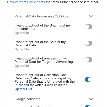
Downstream Participants
that may further disclose it to other
third parties.
Please note that this website/app uses one or more Google
Personal Data Processing Opt Outs
services and may gather and store information including but
not limited to your visit or usage behaviour. You may click to
I want to opt-out of the Sharing of my
personal data.
grant or deny consent to Google and its third-party tags to
Opted In
use your data for below specified purposes in below Google
consent section.
I want to opt-out of the Sale of my
Personal Data.
Opted In
Curso de verano de la Universidad de La
Rioja finaliza con celebración
I want to opt-out of processing my
Personal Data for Targeted Advertising.
gastronómica
Opted In
La Universidad de La Rioja despidió a 60…
I want to opt-out of Collection, Use,
Retention, Sale, and/or Sharing of my
Personal Data that Is Unrelated with the
Purposes for which it was collected.
CRÓNICA
Opted Out
Google consents