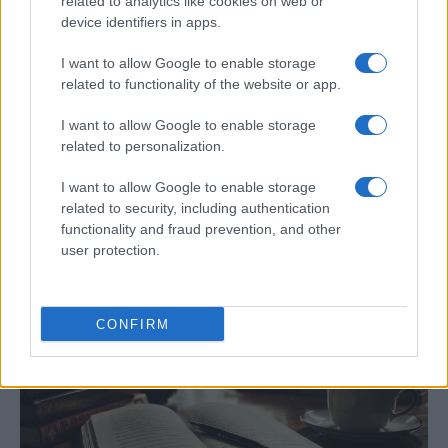
related to analytics like cookies on web or
device identifiers in apps.
I want to allow Google to enable storage
related to functionality of the website or app.
I want to allow Google to enable storage
Masacre de Bolonia: el atentado que
related to personalization.
conmocionó a Italia en 1980
I want to allow Google to enable storage
El 2 de agosto de 1980, una bomba…
related to security, including authentication
functionality and fraud prevention, and other
user protection.
CRÓNICA
CONFIRM