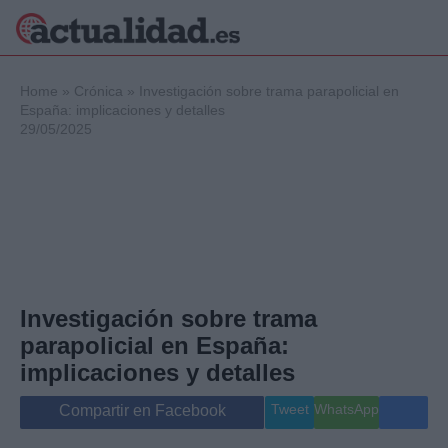
×
Home
»
Crónica
»
Investigación sobre trama parapolicial en
España: implicaciones y detalles
29/05/2025
Política
Ciencia y
Tecnología
Crónica
Deportes
Economía
Salud y Bienestar
Investigación sobre trama
Internacional
parapolicial en España:
Gente
Viajes
implicaciones y detalles
Musica
Tweet
WhatsApp
Compartir en Facebook