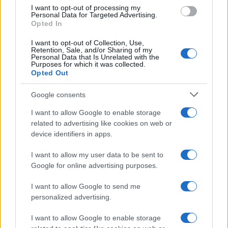
I want to opt-out of processing my
Personal Data for Targeted Advertising.
Opted In
I want to opt-out of Collection, Use,
Retention, Sale, and/or Sharing of my
Personal Data that Is Unrelated with the
Purposes for which it was collected.
Opted Out
Google consents
Tragedia en Santa Susanna: un bombero
I want to allow Google to enable storage
fallece durante un incendio en un hotel
related to advertising like cookies on web or
device identifiers in apps.
Un bombero de la Generalitat pierde la vida…
I want to allow my user data to be sent to
Google for online advertising purposes.
CRÓNICA
I want to allow Google to send me
personalized advertising.
I want to allow Google to enable storage