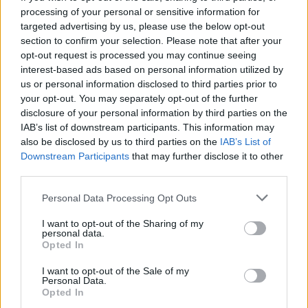
processing of your personal or sensitive information for
CRÓNICA
targeted advertising by us, please use the below opt-out
section to confirm your selection. Please note that after your
opt-out request is processed you may continue seeing
interest-based ads based on personal information utilized by
us or personal information disclosed to third parties prior to
your opt-out. You may separately opt-out of the further
disclosure of your personal information by third parties on the
IAB’s list of downstream participants. This information may
also be disclosed by us to third parties on the
IAB’s List of
Downstream Participants
that may further disclose it to other
third parties.
Curso de verano de la Universidad de La
Please note that this website/app uses one or more Google
Personal Data Processing Opt Outs
Rioja finaliza con celebración
services and may gather and store information including but
gastronómica
not limited to your visit or usage behaviour. You may click to
I want to opt-out of the Sharing of my
personal data.
grant or deny consent to Google and its third-party tags to
Opted In
La Universidad de La Rioja despidió a 60…
use your data for below specified purposes in below Google
consent section.
I want to opt-out of the Sale of my
Personal Data.
CRÓNICA
Opted In