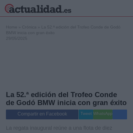
×
Home
»
Crónica
»
La 52.ª edición del Trofeo Conde de Godó
BMW inicia con gran éxito
29/05/2025
Política
Ciencia y
Tecnología
Crónica
Deportes
Economía
Salud y Bienestar
La 52.ª edición del Trofeo Conde
Internacional
de Godó BMW inicia con gran éxito
Gente
Viajes
Tweet
WhatsApp
Compartir en Facebook
Musica
La regata inaugural reúne a una flota de diez