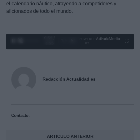
el calendario náutico, atrayendo a competidores y
aficionados de todo el mundo.
0:33 /
Ad
hub
Media
POWERED
1
/
4
3:55
BY
Redacción Actualidad.es
Contacto:
ARTÍCULO ANTERIOR