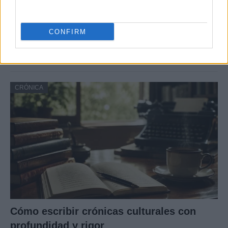
Masacre de Bolonia: el atentado que
CONFIRM
conmocionó a Italia en 1980
El 2 de agosto de 1980, una bomba…
CRÓNICA
Cómo escribir crónicas culturales con
profundidad y rigor