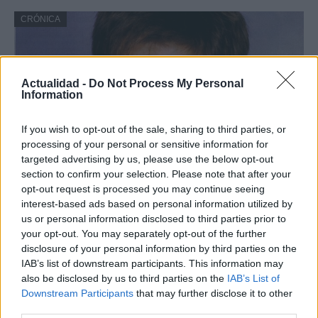
CRÓNICA
Actualidad -
Do Not Process My Personal
Information
If you wish to opt-out of the sale, sharing to third parties, or
processing of your personal or sensitive information for
targeted advertising by us, please use the below opt-out
section to confirm your selection. Please note that after your
opt-out request is processed you may continue seeing
Nuevo giro en el caso Yéremi Vargas:
interest-based ads based on personal information utilized by
desvelan el informe forense
us or personal information disclosed to third parties prior to
your opt-out. You may separately opt-out of the further
El ‘caso Yéremi Vargas’, el niño desaparecido en 2007…
disclosure of your personal information by third parties on the
IAB’s list of downstream participants. This information may
also be disclosed by us to third parties on the
IAB’s List of
CRÓNICA
Downstream Participants
that may further disclose it to other
third parties.