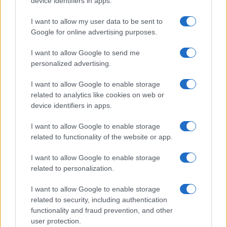
device identifiers in apps.
I want to allow my user data to be sent to
Google for online advertising purposes.
I want to allow Google to send me
personalized advertising.
Tragedia en Santa Susanna: un bombero
fallece durante un incendio en un hotel
I want to allow Google to enable storage
related to analytics like cookies on web or
Un bombero de la Generalitat pierde la vida…
device identifiers in apps.
I want to allow Google to enable storage
CRÓNICA
related to functionality of the website or app.
I want to allow Google to enable storage
related to personalization.
I want to allow Google to enable storage
related to security, including authentication
functionality and fraud prevention, and other
user protection.