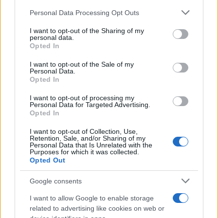
Please note that this website/app uses one or more Google
Personal Data Processing Opt Outs
services and may gather and store information including but
not limited to your visit or usage behaviour. You may click to
I want to opt-out of the Sharing of my
personal data.
grant or deny consent to Google and its third-party tags to
Opted In
use your data for below specified purposes in below Google
consent section.
I want to opt-out of the Sale of my
Personal Data.
Opted In
Curso de verano de la Universidad de La
I want to opt-out of processing my
Rioja finaliza con celebración
Personal Data for Targeted Advertising.
Opted In
gastronómica
I want to opt-out of Collection, Use,
La Universidad de La Rioja despidió a 60…
Retention, Sale, and/or Sharing of my
Personal Data that Is Unrelated with the
Purposes for which it was collected.
Opted Out
CRÓNICA
Google consents
I want to allow Google to enable storage
related to advertising like cookies on web or