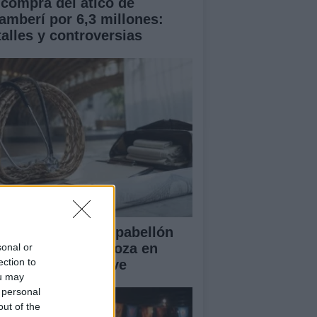
 compra del ático de
amberí por 6,3 millones:
talles y controversias
ansformación del pabellón
 la Expo de Zaragoza en
sonal or
ection to
ntro sanitario clave
ou may
 personal
out of the