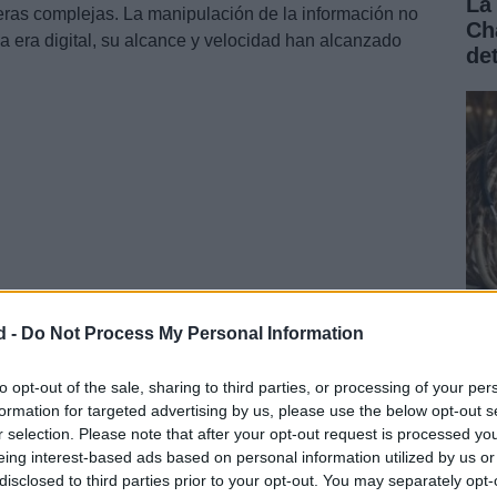
La
eras complejas. La manipulación de la información no
Ch
 era digital, su alcance y velocidad han alcanzado
de
d -
Do Not Process My Personal Information
Tr
de
to opt-out of the sale, sharing to third parties, or processing of your per
formation for targeted advertising by us, please use the below opt-out s
ce
r selection. Please note that after your opt-out request is processed y
ación falsa ha transformado la forma en que los
eing interest-based ads based on personal information utilized by us or
, creando un entorno donde la descontextualización se
disclosed to third parties prior to your opt-out. You may separately opt-
erosa para los líderes políticos.