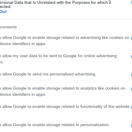
ersonal Data that Is Unrelated with the Purposes for which it
lected.
Out
Ecl
tal
consents
ho
ex
o allow Google to enable storage related to advertising like cookies on
lto la norma en una sociedad inundada de información.
evice identifiers in apps.
de un pasado que no vivieron, se ven atrapados en
o allow my user data to be sent to Google for online advertising
a partir de mentiras. Esta situación es preocupante,
s.
tico de la información recibida puede llevar a la
sionadas. La desinformación se propaga rápidamente a
to allow Google to send me personalized advertising.
onde la veracidad de los hechos es a menudo eclipsada
o allow Google to enable storage related to analytics like cookies on
evice identifiers in apps.
o allow Google to enable storage related to functionality of the website
Ma
o allow Google to enable storage related to personalization.
at