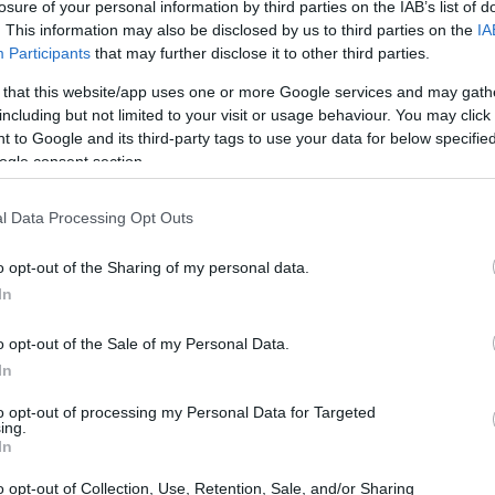
losure of your personal information by third parties on the IAB’s list of
. This information may also be disclosed by us to third parties on the
IA
Participants
that may further disclose it to other third parties.
 that this website/app uses one or more Google services and may gath
including but not limited to your visit or usage behaviour. You may click 
 to Google and its third-party tags to use your data for below specifi
ogle consent section.
l Data Processing Opt Outs
FI
cu
o opt-out of the Sharing of my personal data.
lidad acrítica
In
o opt-out of the Sale of my Personal Data.
In
to opt-out of processing my Personal Data for Targeted
ing.
In
o opt-out of Collection, Use, Retention, Sale, and/or Sharing