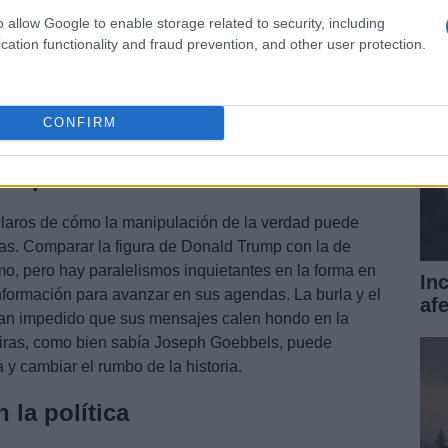
Ita
o allow Google to enable storage related to security, including
cation functionality and fraud prevention, and other user protection.
CONFIRM
 el presente
 claros de cómo la manipulación de la verdad puede
s. Comparar la figura de Donald Trump con la de
mo, pero hay paralelismos inquietantes en la forma en
In
nformación para avanzar en sus agendas. La burla y el
af
han impedido que sus mensajes calen hondo en la
tiras, como bien sabía Joseph Goebbels, puede
 y cambiar el rumbo de la historia.
 la política