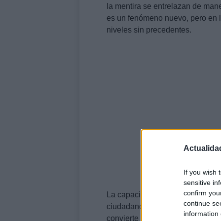
la mentira se entrelazan de man
es un fenómeno nuevo, pero en la
niveles sin precedentes.
Actualida
If you wish 
sensitive in
confirm you
La capacidad de viralizar inform
continue se
ciudadanos perciben la realidad
information 
convierte en una herramienta pod