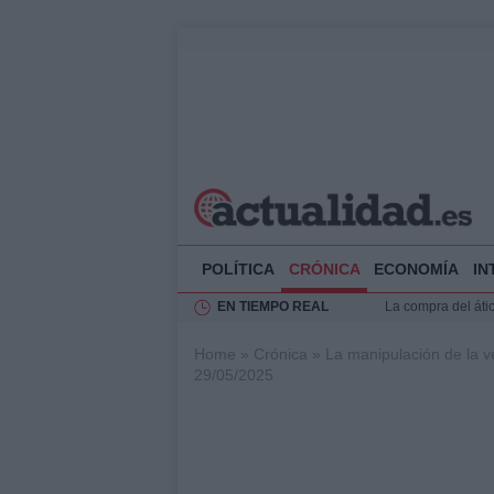
POLÍTICA
CRÓNICA
ECONOMÍA
IN
EN TIEMPO REAL
La compra del átic
Transformación de
Home
»
Crónica
»
La manipulación de la v
FIS 2026: 75 años
29/05/2025
Impacto económico