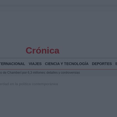
Crónica
TERNACIONAL
VIAJES
CIENCIA Y TECNOLOGÍA
DEPORTES
o de Chamberí por 6,3 millones: detalles y controversias
l pabellón de la Expo de Zaragoza en centro sanitario clave
erdad en la política contemporánea
 de música y cultura en Santander
 y humanitario en Ceuta tras la llegada masiva de migrantes