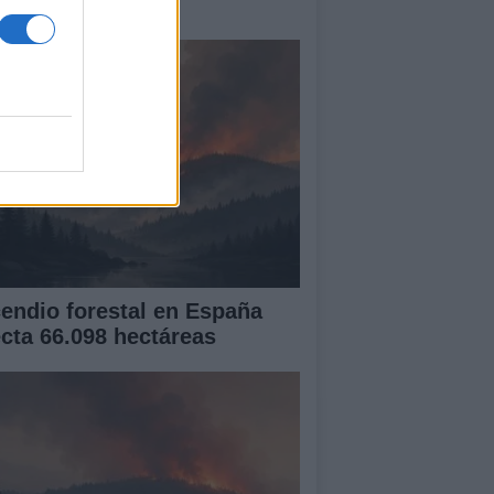
lia en 1980
cendio forestal en España
ecta 66.098 hectáreas