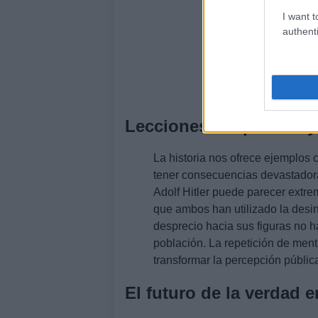
I want t
authenti
Lecciones del pasado y
La historia nos ofrece ejemplos
tener consecuencias devastadora
Adolf Hitler puede parecer extre
que ambos han utilizado la desi
desprecio hacia sus figuras no 
población. La repetición de men
transformar la percepción pública
El futuro de la verdad en