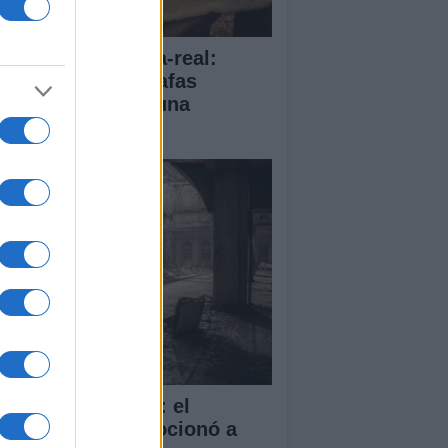
ipse solar en Vila-real:
leres, cultura y gafas
mologadas para una
periencia única
sacre de Bolonia: el
entado que conmocionó a