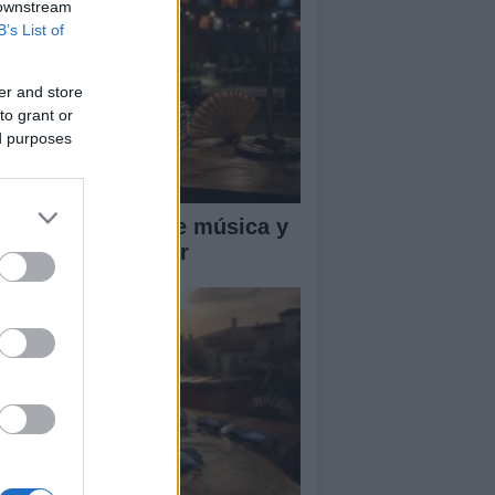
 downstream
B’s List of
er and store
to grant or
ed purposes
S 2026: 75 años de música y
ltura en Santander