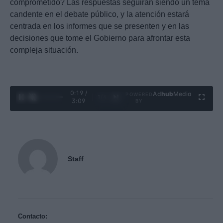
comprometido? Las respuestas seguirán siendo un tema
candente en el debate público, y la atención estará
centrada en los informes que se presenten y en las
decisiones que tome el Gobierno para afrontar esta
compleja situación.
0:20 /
Ad
hub
Media
POWERED
1
/
4
3:09
BY
Staff
Contacto: