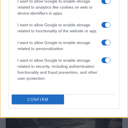
I want to allow Google to enable storage
related to analytics like cookies on web or
device identifiers in apps.
I want to allow Google to enable storage
related to functionality of the website or app.
I want to allow Google to enable storage
related to personalization.
Tragedia en Santa Susanna: un bombero
I want to allow Google to enable storage
fallece durante un incendio en un hotel
related to security, including authentication
functionality and fraud prevention, and other
Un bombero de la Generalitat pierde la vida…
user protection.
CRÓNICA
CONFIRM