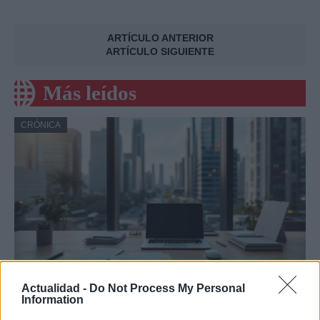
ARTÍCULO ANTERIOR
ARTÍCULO SIGUIENTE
Más leídos
CRÓNICA
Actualidad -
Do Not Process My Personal
Amparo Moraleda asume la
Information
vicepresidencia de CaixaBank