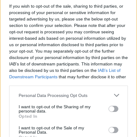
If you wish to opt-out of the sale, sharing to third parties, or
La trayectoria de Moraleda promete un nuevo rumbo…
processing of your personal or sensitive information for
targeted advertising by us, please use the below opt-out
section to confirm your selection. Please note that after your
CRÓNICA
opt-out request is processed you may continue seeing
interest-based ads based on personal information utilized by
us or personal information disclosed to third parties prior to
your opt-out. You may separately opt-out of the further
disclosure of your personal information by third parties on the
IAB’s list of downstream participants. This information may
also be disclosed by us to third parties on the
IAB’s List of
Downstream Participants
that may further disclose it to other
third parties.
Please note that this website/app uses one or more Google
Personal Data Processing Opt Outs
services and may gather and store information including but
Nuevo giro en el caso Yéremi Vargas:
not limited to your visit or usage behaviour. You may click to
I want to opt-out of the Sharing of my
desvelan el informe forense
personal data.
grant or deny consent to Google and its third-party tags to
Opted In
use your data for below specified purposes in below Google
El ‘caso Yéremi Vargas’, el niño desaparecido en 2007…
consent section.
I want to opt-out of the Sale of my
Personal Data.