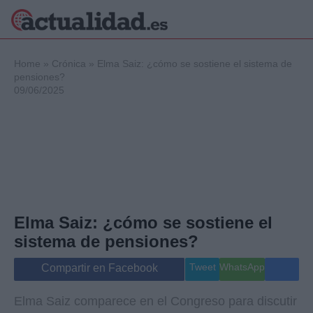
×
Home
»
Crónica
»
Elma Saiz: ¿cómo se sostiene el sistema de
pensiones?
09/06/2025
Política
Ciencia y
Tecnología
Crónica
Deportes
Economía
Salud y Bienestar
Elma Saiz: ¿cómo se sostiene el
Internacional
sistema de pensiones?
Gente
Viajes
Tweet
WhatsApp
Compartir en Facebook
Musica
Elma Saiz comparece en el Congreso para discutir