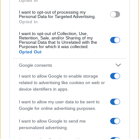
Opted In
CRÓNICA
I want to opt-out of processing my
Personal Data for Targeted Advertising.
Opted In
I want to opt-out of Collection, Use,
Retention, Sale, and/or Sharing of my
Personal Data that Is Unrelated with the
Purposes for which it was collected.
Opted Out
Google consents
I want to allow Google to enable storage
Curso de verano de la Universidad de La
related to advertising like cookies on web or
Rioja finaliza con celebración
device identifiers in apps.
gastronómica
I want to allow my user data to be sent to
La Universidad de La Rioja despidió a 60…
Google for online advertising purposes.
I want to allow Google to send me
CRÓNICA
personalized advertising.