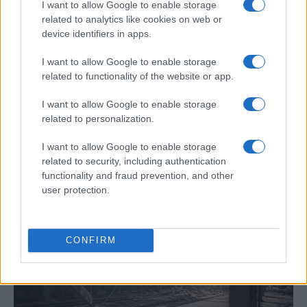
I want to allow Google to enable storage
related to analytics like cookies on web or
device identifiers in apps.
I want to allow Google to enable storage
related to functionality of the website or app.
I want to allow Google to enable storage
related to personalization.
Tragedia en Santa Susanna: un bombero
I want to allow Google to enable storage
fallece durante un incendio en un hotel
related to security, including authentication
functionality and fraud prevention, and other
Un bombero de la Generalitat pierde la vida…
user protection.
CRÓNICA
CONFIRM