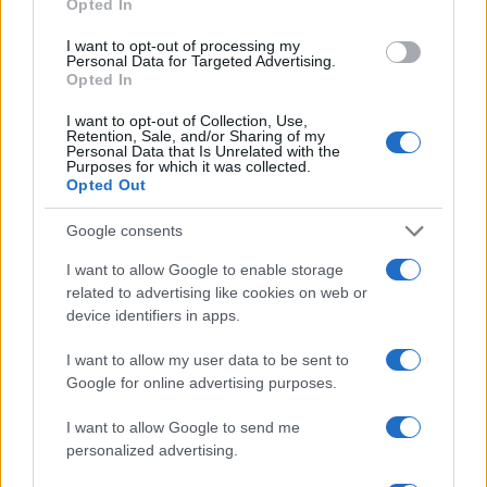
Opted In
CRÓNICA
I want to opt-out of processing my
Personal Data for Targeted Advertising.
Opted In
I want to opt-out of Collection, Use,
Retention, Sale, and/or Sharing of my
Personal Data that Is Unrelated with the
Purposes for which it was collected.
Opted Out
Google consents
I want to allow Google to enable storage
Curso de verano de la Universidad de La
related to advertising like cookies on web or
Rioja finaliza con celebración
device identifiers in apps.
gastronómica
I want to allow my user data to be sent to
La Universidad de La Rioja despidió a 60…
Google for online advertising purposes.
I want to allow Google to send me
CRÓNICA
personalized advertising.