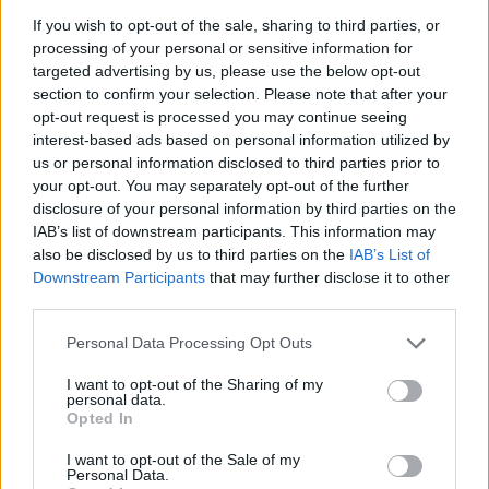
vicepresidencia de CaixaBank
If you wish to opt-out of the sale, sharing to third parties, or
La trayectoria de Moraleda promete un nuevo rumbo…
processing of your personal or sensitive information for
targeted advertising by us, please use the below opt-out
section to confirm your selection. Please note that after your
CRÓNICA
opt-out request is processed you may continue seeing
interest-based ads based on personal information utilized by
us or personal information disclosed to third parties prior to
your opt-out. You may separately opt-out of the further
disclosure of your personal information by third parties on the
IAB’s list of downstream participants. This information may
also be disclosed by us to third parties on the
IAB’s List of
Downstream Participants
that may further disclose it to other
third parties.
Please note that this website/app uses one or more Google
Personal Data Processing Opt Outs
services and may gather and store information including but
Nuevo giro en el caso Yéremi Vargas:
not limited to your visit or usage behaviour. You may click to
I want to opt-out of the Sharing of my
desvelan el informe forense
personal data.
grant or deny consent to Google and its third-party tags to
Opted In
use your data for below specified purposes in below Google
El ‘caso Yéremi Vargas’, el niño desaparecido en 2007…
consent section.
I want to opt-out of the Sale of my
Personal Data.