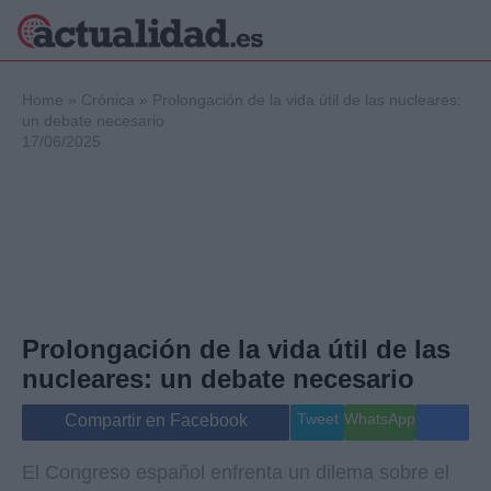
×
Home
»
Crónica
»
Prolongación de la vida útil de las nucleares:
un debate necesario
17/06/2025
Política
Ciencia y
Tecnología
Crónica
Deportes
Economía
Salud y Bienestar
Prolongación de la vida útil de las
Internacional
nucleares: un debate necesario
Gente
Viajes
Tweet
WhatsApp
Compartir en Facebook
Musica
El Congreso español enfrenta un dilema sobre el