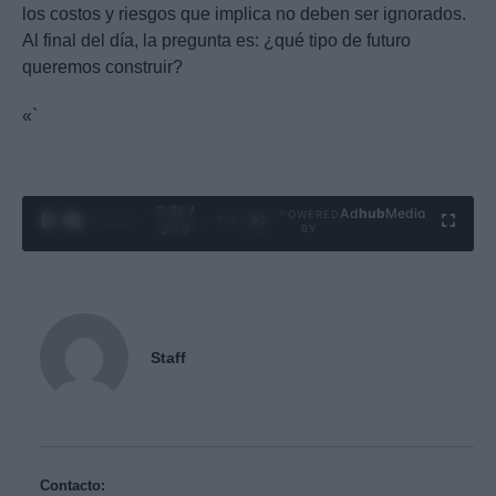
los costos y riesgos que implica no deben ser ignorados.
Al final del día, la pregunta es: ¿qué tipo de futuro
queremos construir?
«`
0:37 /
Ad
hub
Media
POWERED
1
/
4
3:19
BY
Staff
Contacto: