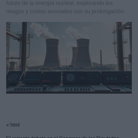
futuro de la energía nuclear, explorando los
riesgos y costos asociados con su prolongación.
«`html