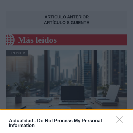
ARTÍCULO ANTERIOR
ARTÍCULO SIGUIENTE
Más leídos
CRÓNICA
Actualidad -
Do Not Process My Personal
Amparo Moraleda asume la
Information