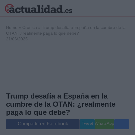
×
Home
»
Crónica
»
Trump desafía a España en la cumbre de la
OTAN: ¿realmente paga lo que debe?
21/06/2025
Política
Ciencia y
Tecnología
Crónica
Deportes
Economía
Salud y Bienestar
Trump desafía a España en la
Internacional
cumbre de la OTAN: ¿realmente
Gente
Viajes
paga lo que debe?
Musica
Tweet
WhatsApp
Compartir en Facebook