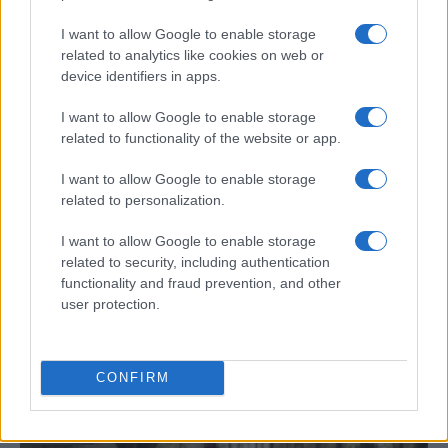
culturales…
I want to allow Google to enable storage
related to analytics like cookies on web or
CRÓNICA
device identifiers in apps.
I want to allow Google to enable storage
related to functionality of the website or app.
I want to allow Google to enable storage
related to personalization.
I want to allow Google to enable storage
related to security, including authentication
functionality and fraud prevention, and other
user protection.
Tragedia en Santa Susanna: un bombero
fallece durante un incendio en un hotel
Un bombero de la Generalitat pierde la vida…
CONFIRM
CRÓNICA