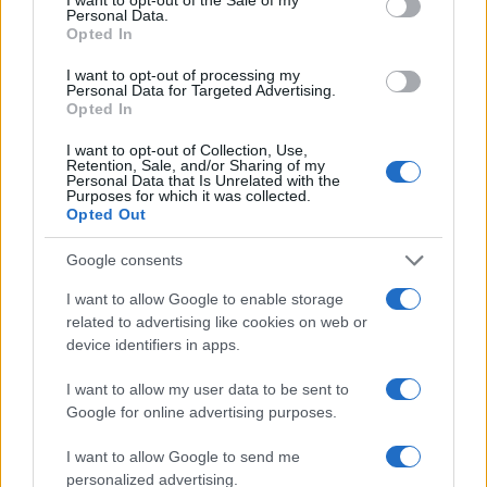
Nuevo giro en el caso Yéremi Vargas:
Personal Data.
Opted In
desvelan el informe forense
I want to opt-out of processing my
El ‘caso Yéremi Vargas’, el niño desaparecido en 2007…
Personal Data for Targeted Advertising.
Opted In
CRÓNICA
I want to opt-out of Collection, Use,
Retention, Sale, and/or Sharing of my
Personal Data that Is Unrelated with the
Purposes for which it was collected.
Opted Out
Google consents
I want to allow Google to enable storage
related to advertising like cookies on web or
device identifiers in apps.
I want to allow my user data to be sent to
Cómo escribir crónicas culturales con
Google for online advertising purposes.
profundidad y rigor
I want to allow Google to send me
Explora las técnicas esenciales para escribir crónicas
personalized advertising.