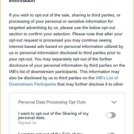
Information
If you wish to opt-out of the sale, sharing to third parties, or
processing of your personal or sensitive information for
Amparo Moraleda asume la
targeted advertising by us, please use the below opt-out
section to confirm your selection. Please note that after your
vicepresidencia de CaixaBank
opt-out request is processed you may continue seeing
La trayectoria de Moraleda promete un nuevo rumbo…
interest-based ads based on personal information utilized by
us or personal information disclosed to third parties prior to
your opt-out. You may separately opt-out of the further
CRÓNICA
disclosure of your personal information by third parties on the
IAB’s list of downstream participants. This information may
also be disclosed by us to third parties on the
IAB’s List of
Downstream Participants
that may further disclose it to other
third parties.
Please note that this website/app uses one or more Google
Personal Data Processing Opt Outs
services and may gather and store information including but
not limited to your visit or usage behaviour. You may click to
I want to opt-out of the Sharing of my
personal data.
grant or deny consent to Google and its third-party tags to
Opted In
use your data for below specified purposes in below Google
consent section.
I want to opt-out of the Sale of my