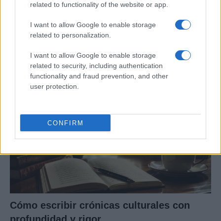
related to functionality of the website or app.
Tragedia en Santa Susanna: un bombero
I want to allow Google to enable storage
related to personalization.
fallece durante un incendio en un hotel
Un bombero de la Generalitat pierde la vida…
I want to allow Google to enable storage
related to security, including authentication
functionality and fraud prevention, and other
CRÓNICA
user protection.
CONFIRM
Cómo escribir crónicas culturales con
profundidad y rigor