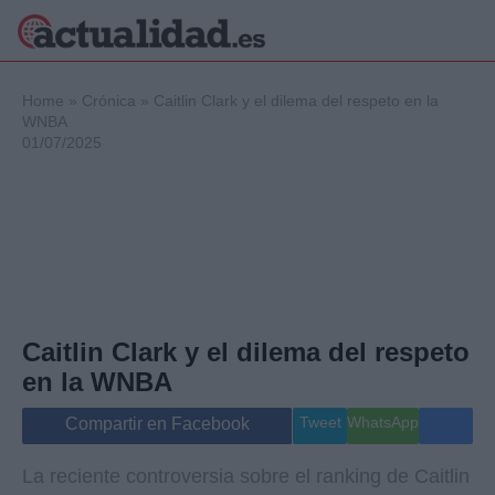
×
Home
»
Crónica
»
Caitlin Clark y el dilema del respeto en la
WNBA
01/07/2025
Política
Ciencia y
Tecnología
Crónica
Deportes
Economía
Salud y Bienestar
Caitlin Clark y el dilema del respeto
Internacional
en la WNBA
Gente
Viajes
Tweet
WhatsApp
Compartir en Facebook
Musica
La reciente controversia sobre el ranking de Caitlin