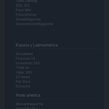
Tutto Gaming
ESG 365
Food Wiki
FuturoDonna
HomeMagazine
SecondHomeMagazine
Espana y Latinoamerica
Actualidad
Finanzas 24
Investindo 365
Think.es
Viajar 365
ES Newz
Pet Story
Encocina
Norte america
Womanmagazine
Investing Plus