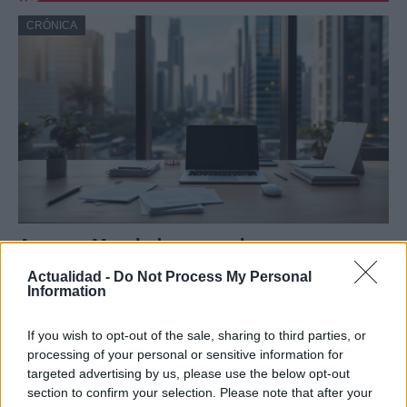
CRÓNICA
Amparo Moraleda asume la
vicepresidencia de CaixaBank
Actualidad -
Do Not Process My Personal
Information
La trayectoria de Moraleda promete un nuevo rumbo…
If you wish to opt-out of the sale, sharing to third parties, or
processing of your personal or sensitive information for
CRÓNICA
targeted advertising by us, please use the below opt-out
section to confirm your selection. Please note that after your