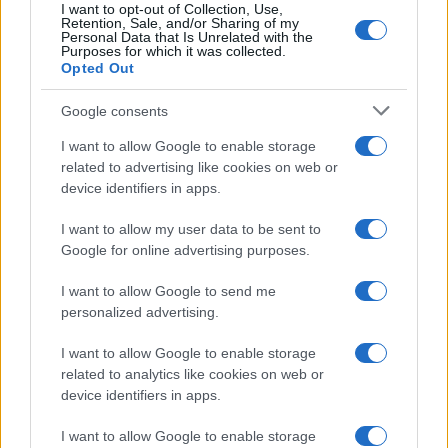
I want to opt-out of Collection, Use,
Retention, Sale, and/or Sharing of my
Personal Data that Is Unrelated with the
Purposes for which it was collected.
Opted Out
Curso de verano de la Universidad de La
Google consents
Rioja finaliza con celebración
I want to allow Google to enable storage
gastronómica
related to advertising like cookies on web or
device identifiers in apps.
La Universidad de La Rioja despidió a 60…
I want to allow my user data to be sent to
Google for online advertising purposes.
CRÓNICA
I want to allow Google to send me
personalized advertising.
I want to allow Google to enable storage
related to analytics like cookies on web or
device identifiers in apps.
I want to allow Google to enable storage