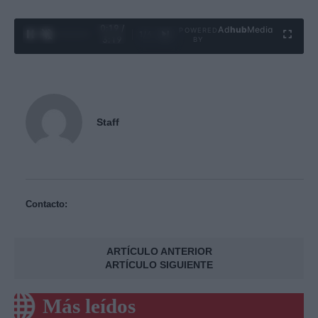
0:21 /
Ad
hub
Media
POWERED
1
/
4
3:19
BY
Staff
Contacto:
ARTÍCULO ANTERIOR
ARTÍCULO SIGUIENTE
Más leídos