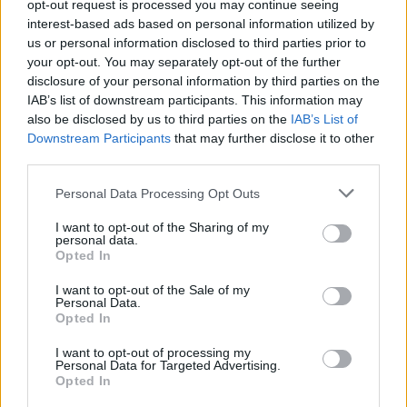
opt-out request is processed you may continue seeing
interest-based ads based on personal information utilized by
us or personal information disclosed to third parties prior to
your opt-out. You may separately opt-out of the further
disclosure of your personal information by third parties on the
IAB’s list of downstream participants. This information may
also be disclosed by us to third parties on the
IAB’s List of
Downstream Participants
that may further disclose it to other
third parties.
Nuevo giro en el caso Yéremi Vargas:
Please note that this website/app uses one or more Google
Personal Data Processing Opt Outs
desvelan el informe forense
services and may gather and store information including but
El ‘caso Yéremi Vargas’, el niño desaparecido en 2007…
not limited to your visit or usage behaviour. You may click to
I want to opt-out of the Sharing of my
personal data.
grant or deny consent to Google and its third-party tags to
Opted In
use your data for below specified purposes in below Google
CRÓNICA
consent section.
I want to opt-out of the Sale of my
Personal Data.
Opted In
I want to opt-out of processing my
Personal Data for Targeted Advertising.
Opted In