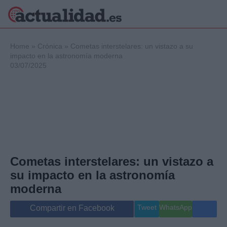
×
Home
»
Crónica
»
Cometas interstelares: un vistazo a su
impacto en la astronomía moderna
03/07/2025
Política
Ciencia y
Tecnología
Crónica
Deportes
Economía
Salud y Bienestar
Cometas interstelares: un vistazo a
Internacional
su impacto en la astronomía
Gente
Viajes
moderna
Musica
Tweet
WhatsApp
Compartir en Facebook