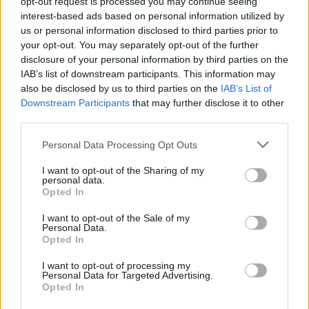
opt-out request is processed you may continue seeing
interest-based ads based on personal information utilized by
us or personal information disclosed to third parties prior to
your opt-out. You may separately opt-out of the further
disclosure of your personal information by third parties on the
IAB’s list of downstream participants. This information may
also be disclosed by us to third parties on the
IAB’s List of
Downstream Participants
that may further disclose it to other
Nuevo giro en el caso Yéremi Vargas:
third parties.
desvelan el informe forense
Please note that this website/app uses one or more Google
Personal Data Processing Opt Outs
El ‘caso Yéremi Vargas’, el niño desaparecido en 2007…
services and may gather and store information including but
not limited to your visit or usage behaviour. You may click to
I want to opt-out of the Sharing of my
personal data.
grant or deny consent to Google and its third-party tags to
CRÓNICA
Opted In
use your data for below specified purposes in below Google
consent section.
I want to opt-out of the Sale of my
Personal Data.
Opted In
I want to opt-out of processing my
Personal Data for Targeted Advertising.
Opted In