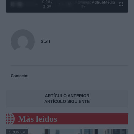
0:29 /
Ad
hub
Media
POWERED
1
/
4
3:09
BY
Staff
Contacto:
ARTÍCULO ANTERIOR
ARTÍCULO SIGUIENTE
Más leídos
CRÓNICA