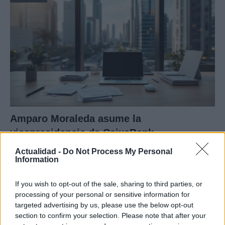
Amparo Moraleda asume la
vicepresidencia de CaixaBank
La trayectoria de Moraleda promete un nuevo rumbo…
Actualidad -
Do Not Process My Personal
Information
CRÓNICA
If you wish to opt-out of the sale, sharing to third parties, or
processing of your personal or sensitive information for
targeted advertising by us, please use the below opt-out
section to confirm your selection. Please note that after your