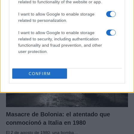
related to functionality of the website or app.
Tragedia en Santa Susanna: un bombero
fallece durante un incendio en un hotel
I want to allow Google to enable storage
related to personalization.
Un bombero de la Generalitat pierde la vida…
I want to allow Google to enable storage
related to security, including authentication
CRÓNICA
functionality and fraud prevention, and other
user protection.
CONFIRM
Masacre de Bolonia: el atentado que
conmocionó a Italia en 1980
El 2 de agosto de 1980, una bomba…