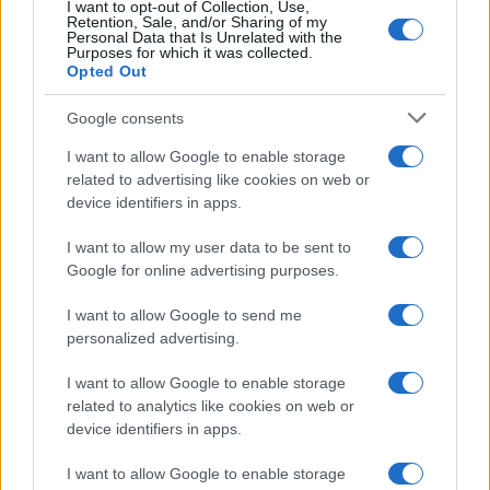
I want to opt-out of Collection, Use,
Retention, Sale, and/or Sharing of my
Personal Data that Is Unrelated with the
Purposes for which it was collected.
Opted Out
Curso de verano de la Universidad de La
Rioja finaliza con celebración
Google consents
gastronómica
I want to allow Google to enable storage
La Universidad de La Rioja despidió a 60…
related to advertising like cookies on web or
device identifiers in apps.
CRÓNICA
I want to allow my user data to be sent to
Google for online advertising purposes.
I want to allow Google to send me
personalized advertising.
I want to allow Google to enable storage
related to analytics like cookies on web or
device identifiers in apps.
I want to allow Google to enable storage