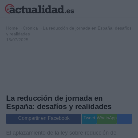
×
Home
»
Crónica
»
La reducción de jornada en España: desafíos
y realidades
15/07/2025
Política
Ciencia y
Tecnología
Crónica
Deportes
Economía
Salud y Bienestar
La reducción de jornada en
Internacional
España: desafíos y realidades
Gente
Viajes
Tweet
WhatsApp
Compartir en Facebook
Musica
El aplazamiento de la ley sobre reducción de