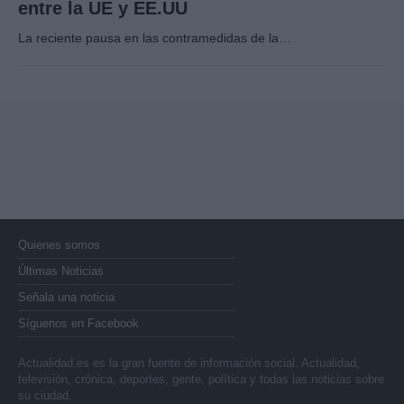
entre la UE y EE.UU
La reciente pausa en las contramedidas de la…
Quienes somos
Últimas Noticias
Señala una noticia
Síguenos en Facebook
Actualidad.es es la gran fuente de información social. Actualidad,
televisión, crónica, deportes, gente, política y todas las noticias sobre
su ciudad.