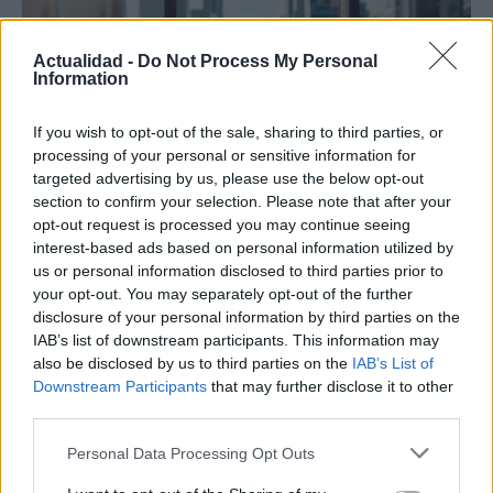
Actualidad -
Do Not Process My Personal
Information
If you wish to opt-out of the sale, sharing to third parties, or
processing of your personal or sensitive information for
targeted advertising by us, please use the below opt-out
section to confirm your selection. Please note that after your
opt-out request is processed you may continue seeing
Amparo Moraleda asume la
interest-based ads based on personal information utilized by
vicepresidencia de CaixaBank
us or personal information disclosed to third parties prior to
your opt-out. You may separately opt-out of the further
La trayectoria de Moraleda promete un nuevo rumbo…
disclosure of your personal information by third parties on the
IAB’s list of downstream participants. This information may
also be disclosed by us to third parties on the
IAB’s List of
CRÓNICA
Downstream Participants
that may further disclose it to other
third parties.
Please note that this website/app uses one or more Google
Personal Data Processing Opt Outs
services and may gather and store information including but