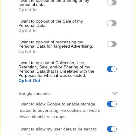
not limited to your visit or usage behaviour. You may click to
I want to opt-out of the Sharing of my
personal data.
grant or deny consent to Google and its third-party tags to
Opted In
use your data for below specified purposes in below Google
consent section.
I want to opt-out of the Sale of my
Personal Data.
Opted In
Nuevo giro en el caso Yéremi Vargas:
I want to opt-out of processing my
Personal Data for Targeted Advertising.
desvelan el informe forense
Opted In
El ‘caso Yéremi Vargas’, el niño desaparecido en 2007…
I want to opt-out of Collection, Use,
Retention, Sale, and/or Sharing of my
Personal Data that Is Unrelated with the
Purposes for which it was collected.
CRÓNICA
Opted Out
Google consents
I want to allow Google to enable storage
related to advertising like cookies on web or
device identifiers in apps.
I want to allow my user data to be sent to