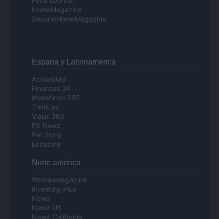
FuturoDonna
HomeMagazine
SecondHomeMagazine
Espana y Latinoamerica
Actualidad
Finanzas 24
Investindo 365
Think.es
Viajar 365
ES Newz
Pet Story
Encocina
Norte america
Womanmagazine
Investing Plus
Newz
Newz US
Newz California