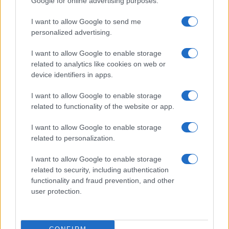
Google for online advertising purposes.
I want to allow Google to send me
Curso de verano de la Universidad de La
personalized advertising.
Rioja finaliza con celebración
gastronómica
I want to allow Google to enable storage
related to analytics like cookies on web or
La Universidad de La Rioja despidió a 60…
device identifiers in apps.
I want to allow Google to enable storage
CRÓNICA
related to functionality of the website or app.
I want to allow Google to enable storage
related to personalization.
I want to allow Google to enable storage
related to security, including authentication
functionality and fraud prevention, and other
user protection.
Tragedia en Santa Susanna: un bombero