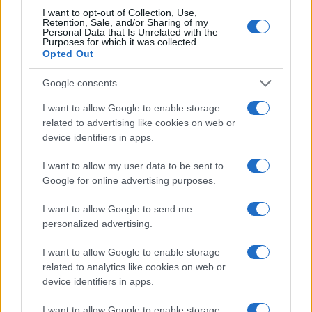
I want to opt-out of Collection, Use,
Retention, Sale, and/or Sharing of my
Personal Data that Is Unrelated with the
Purposes for which it was collected.
Opted Out
Google consents
Curso de verano de la Universidad de La
Rioja finaliza con celebración
I want to allow Google to enable storage
gastronómica
related to advertising like cookies on web or
device identifiers in apps.
La Universidad de La Rioja despidió a 60…
I want to allow my user data to be sent to
Google for online advertising purposes.
CRÓNICA
I want to allow Google to send me
personalized advertising.
I want to allow Google to enable storage
related to analytics like cookies on web or
device identifiers in apps.
I want to allow Google to enable storage