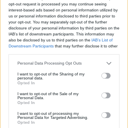
opt-out request is processed you may continue seeing
interest-based ads based on personal information utilized by
us or personal information disclosed to third parties prior to
your opt-out. You may separately opt-out of the further
disclosure of your personal information by third parties on the
IAB’s list of downstream participants. This information may
also be disclosed by us to third parties on the
IAB’s List of
Downstream Participants
that may further disclose it to other
third parties.
Nuevo giro en el caso Yéremi Vargas:
Please note that this website/app uses one or more Google
Personal Data Processing Opt Outs
desvelan el informe forense
services and may gather and store information including but
not limited to your visit or usage behaviour. You may click to
I want to opt-out of the Sharing of my
El ‘caso Yéremi Vargas’, el niño desaparecido en 2007…
personal data.
grant or deny consent to Google and its third-party tags to
Opted In
use your data for below specified purposes in below Google
consent section.
I want to opt-out of the Sale of my
CRÓNICA
Personal Data.
Opted In
I want to opt-out of processing my
Personal Data for Targeted Advertising.
Opted In