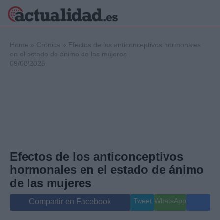
×
Home
»
Crónica
»
Efectos de los anticonceptivos hormonales
en el estado de ánimo de las mujeres
09/08/2025
Política
Ciencia y
Tecnología
Crónica
Deportes
Economía
Salud y Bienestar
Efectos de los anticonceptivos
Internacional
hormonales en el estado de ánimo
Gente
Viajes
de las mujeres
Musica
Tweet
WhatsApp
Compartir en Facebook