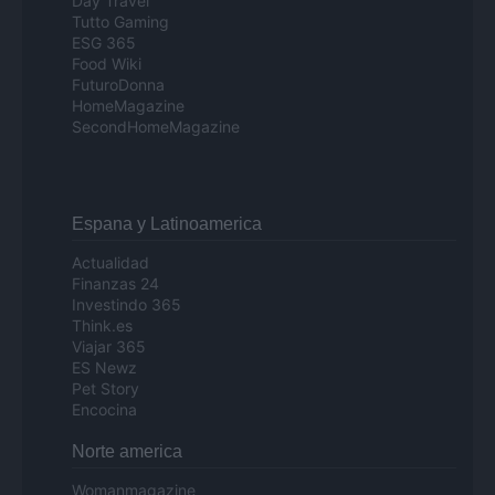
Day Travel
Tutto Gaming
ESG 365
Food Wiki
FuturoDonna
HomeMagazine
SecondHomeMagazine
Espana y Latinoamerica
Actualidad
Finanzas 24
Investindo 365
Think.es
Viajar 365
ES Newz
Pet Story
Encocina
Norte america
Womanmagazine