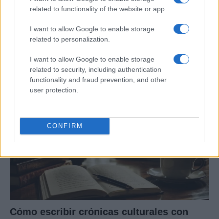
related to functionality of the website or app.
I want to allow Google to enable storage
Tragedia en Santa Susanna: un bombero
related to personalization.
fallece durante un incendio en un hotel
I want to allow Google to enable storage
Un bombero de la Generalitat pierde la vida…
related to security, including authentication
functionality and fraud prevention, and other
user protection.
CRÓNICA
CONFIRM
Cómo escribir crónicas culturales con