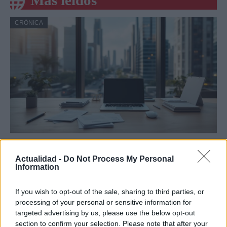
Más leídos
CRÓNICA
Amparo Moraleda asume la
vicepresidencia de CaixaBank
Actualidad -
Do Not Process My Personal
Information
La trayectoria de Moraleda promete un nuevo rumbo…
If you wish to opt-out of the sale, sharing to third parties, or
processing of your personal or sensitive information for
CRÓNICA
targeted advertising by us, please use the below opt-out
section to confirm your selection. Please note that after your