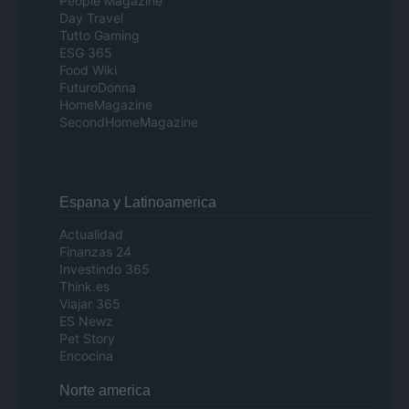
People Magazine
Day Travel
Tutto Gaming
ESG 365
Food Wiki
FuturoDonna
HomeMagazine
SecondHomeMagazine
Espana y Latinoamerica
Actualidad
Finanzas 24
Investindo 365
Think.es
Viajar 365
ES Newz
Pet Story
Encocina
Norte america