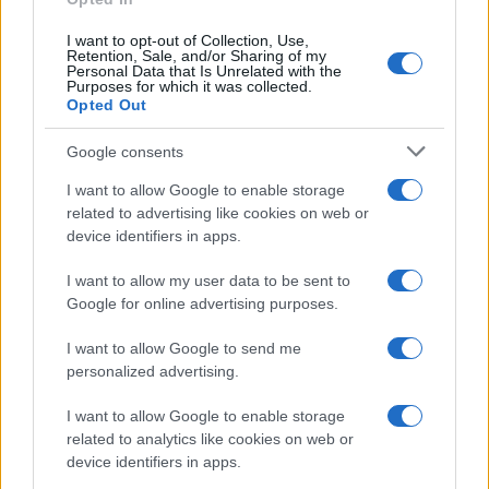
I want to opt-out of Collection, Use,
Retention, Sale, and/or Sharing of my
Personal Data that Is Unrelated with the
Purposes for which it was collected.
Curso de verano de la Universidad de La
Opted Out
Rioja finaliza con celebración
gastronómica
Google consents
I want to allow Google to enable storage
La Universidad de La Rioja despidió a 60…
related to advertising like cookies on web or
device identifiers in apps.
CRÓNICA
I want to allow my user data to be sent to
Google for online advertising purposes.
I want to allow Google to send me
personalized advertising.
I want to allow Google to enable storage
related to analytics like cookies on web or
device identifiers in apps.