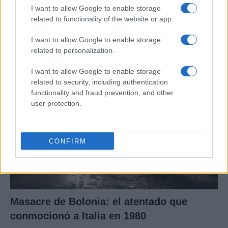
I want to allow Google to enable storage
Tragedia en Santa Susanna: un bombero
related to functionality of the website or app.
fallece durante un incendio en un hotel
I want to allow Google to enable storage
Un bombero de la Generalitat pierde la vida…
related to personalization.
I want to allow Google to enable storage
CRÓNICA
related to security, including authentication
functionality and fraud prevention, and other
user protection.
CONFIRM
Masacre de Bolonia: el atentado que
conmocionó a Italia en 1980