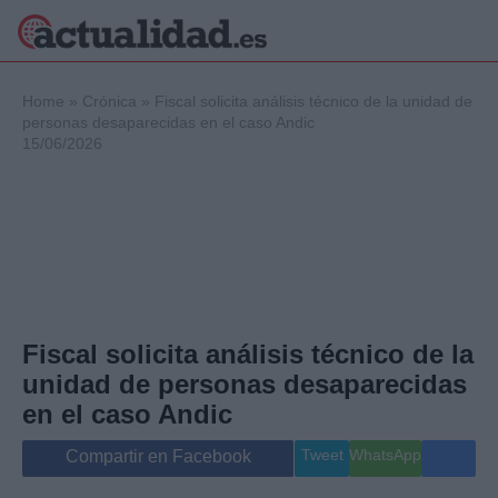
×
Home
»
Crónica
»
Fiscal solicita análisis técnico de la unidad de
personas desaparecidas en el caso Andic
15/06/2026
Política
Ciencia y
Tecnología
Crónica
Deportes
Economía
Salud y Bienestar
Fiscal solicita análisis técnico de la
Internacional
unidad de personas desaparecidas
Gente
Viajes
en el caso Andic
Musica
Tweet
WhatsApp
Compartir en Facebook