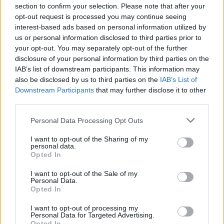
section to confirm your selection. Please note that after your
opt-out request is processed you may continue seeing
interest-based ads based on personal information utilized by
us or personal information disclosed to third parties prior to
your opt-out. You may separately opt-out of the further
disclosure of your personal information by third parties on the
IAB’s list of downstream participants. This information may
also be disclosed by us to third parties on the
IAB’s List of
Nuevo giro en el caso Yéremi Vargas:
Downstream Participants
that may further disclose it to other
desvelan el informe forense
third parties.
El ‘caso Yéremi Vargas’, el niño desaparecido en 2007…
Please note that this website/app uses one or more Google
Personal Data Processing Opt Outs
services and may gather and store information including but
not limited to your visit or usage behaviour. You may click to
I want to opt-out of the Sharing of my
CRÓNICA
personal data.
grant or deny consent to Google and its third-party tags to
Opted In
use your data for below specified purposes in below Google
consent section.
I want to opt-out of the Sale of my
Personal Data.
Opted In
I want to opt-out of processing my
Personal Data for Targeted Advertising.
Opted In