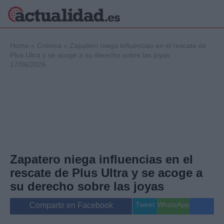
×
Home
»
Crónica
»
Zapatero niega influencias en el rescate de
Plus Ultra y se acoge a su derecho sobre las joyas
17/06/2026
Política
Ciencia y
Tecnología
Crónica
Deportes
Economía
Salud y Bienestar
Zapatero niega influencias en el
Internacional
rescate de Plus Ultra y se acoge a
Gente
Viajes
su derecho sobre las joyas
Musica
Tweet
WhatsApp
Compartir en Facebook