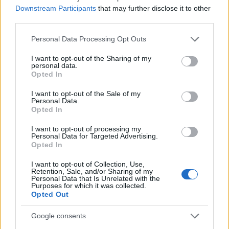
Downstream Participants
that may further disclose it to other
third parties.
CRÓNICA
Please note that this website/app uses one or more Google
Personal Data Processing Opt Outs
services and may gather and store information including but
not limited to your visit or usage behaviour. You may click to
I want to opt-out of the Sharing of my
personal data.
grant or deny consent to Google and its third-party tags to
Opted In
use your data for below specified purposes in below Google
consent section.
I want to opt-out of the Sale of my
Personal Data.
Opted In
I want to opt-out of processing my
Personal Data for Targeted Advertising.
Opted In
Curso de verano de la Universidad de La
Rioja finaliza con celebración
I want to opt-out of Collection, Use,
Retention, Sale, and/or Sharing of my
gastronómica
Personal Data that Is Unrelated with the
Purposes for which it was collected.
La Universidad de La Rioja despidió a 60…
Opted Out
Google consents
CRÓNICA