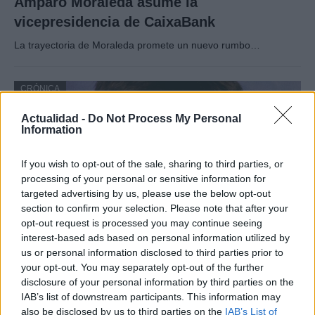
Amparo Moraleda asume la
vicepresidencia de CaixaBank
La trayectoria de Moraleda promete un nuevo rumbo…
CRÓNICA
Actualidad -
Do Not Process My Personal
Information
If you wish to opt-out of the sale, sharing to third parties, or
processing of your personal or sensitive information for
targeted advertising by us, please use the below opt-out
section to confirm your selection. Please note that after your
opt-out request is processed you may continue seeing
interest-based ads based on personal information utilized by
us or personal information disclosed to third parties prior to
Nuevo giro en el caso Yéremi Vargas:
your opt-out. You may separately opt-out of the further
desvelan el informe forense
disclosure of your personal information by third parties on the
IAB’s list of downstream participants. This information may
El ‘caso Yéremi Vargas’, el niño desaparecido en 2007…
also be disclosed by us to third parties on the
IAB’s List of