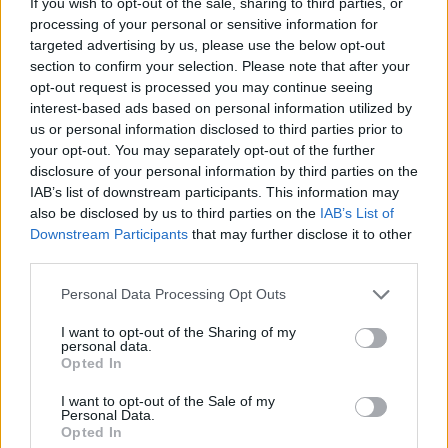
If you wish to opt-out of the sale, sharing to third parties, or
processing of your personal or sensitive information for
ARTÍCULO ANTERIOR
targeted advertising by us, please use the below opt-out
ARTÍCULO SIGUIENTE
section to confirm your selection. Please note that after your
opt-out request is processed you may continue seeing
Más leídos
interest-based ads based on personal information utilized by
us or personal information disclosed to third parties prior to
your opt-out. You may separately opt-out of the further
CULTURA
disclosure of your personal information by third parties on the
IAB’s list of downstream participants. This information may
also be disclosed by us to third parties on the
IAB’s List of
Downstream Participants
that may further disclose it to other
third parties.
Please note that this website/app uses one or more Google
Personal Data Processing Opt Outs
services and may gather and store information including but
not limited to your visit or usage behaviour. You may click to
I want to opt-out of the Sharing of my
personal data.
grant or deny consent to Google and its third-party tags to
Opted In
use your data for below specified purposes in below Google
Eventos culturales en Barcelona durante
consent section.
I want to opt-out of the Sale of my
Personal Data.
el verano de 2026
Opted In