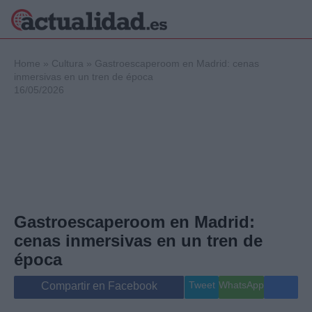
×
Home
»
Cultura
»
Gastroescaperoom en Madrid: cenas
inmersivas en un tren de época
16/05/2026
Política
Ciencia y
Tecnología
Crónica
Deportes
Economía
Salud y Bienestar
Gastroescaperoom en Madrid:
Internacional
cenas inmersivas en un tren de
Gente
Viajes
época
Musica
Tweet
WhatsApp
Compartir en Facebook