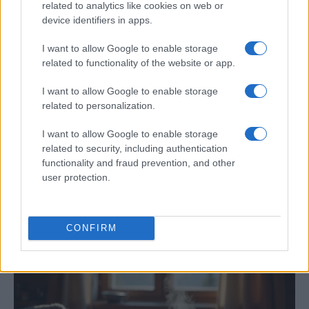
related to analytics like cookies on web or
device identifiers in apps.
I want to allow Google to enable storage
related to functionality of the website or app.
I want to allow Google to enable storage
related to personalization.
I want to allow Google to enable storage
related to security, including authentication
«El niño de fuego»: documental ya
functionality and fraud prevention, and other
disponible en Movistar
user protection.
El documental cuenta el tránsito por la adolescencia de…
CONFIRM
CULTURA