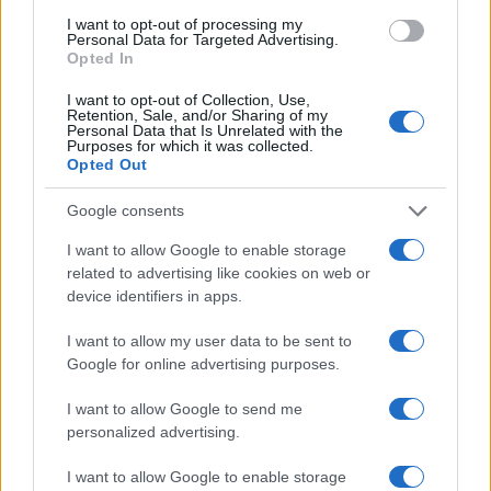
Barcelona se viste de gala en agosto con…
I want to opt-out of processing my
Personal Data for Targeted Advertising.
Opted In
CULTURA
I want to opt-out of Collection, Use,
Retention, Sale, and/or Sharing of my
Personal Data that Is Unrelated with the
Purposes for which it was collected.
Opted Out
Google consents
I want to allow Google to enable storage
related to advertising like cookies on web or
device identifiers in apps.
La valla: la serie española que predijo la
I want to allow my user data to be sent to
Google for online advertising purposes.
pandemia
La valla, es una serie española emitida actualmente…
I want to allow Google to send me
personalized advertising.
CULTURA
I want to allow Google to enable storage