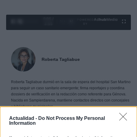
0:06 /
Ad
hub
Media
POWERED
1
/
4
3:55
BY
Roberta Tagliabue
Roberta Tagliabue durmió en la sala de espera del hospital San Martino
para seguir un caso sanitario emergente; firma reportajes y coordina
dossiers de verificación en la redacción como referente para Génova.
Nacida en Sampierdarena, mantiene contactos directos con concejales
y bibliotecas municipales.
Actualidad -
Do Not Process My Personal
Information
Contacto: