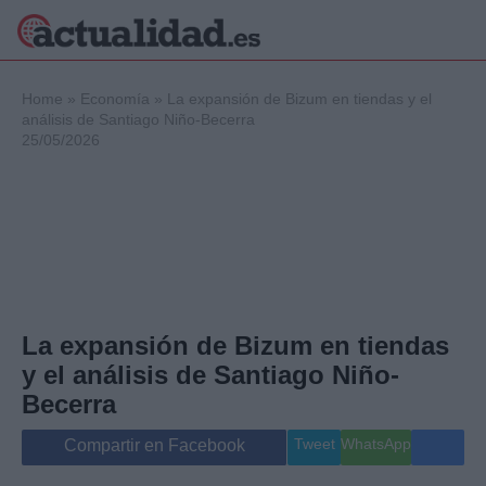
×
Home
»
Economía
»
La expansión de Bizum en tiendas y el
análisis de Santiago Niño-Becerra
25/05/2026
Política
Ciencia y
Tecnología
Crónica
Deportes
Economía
Salud y Bienestar
La expansión de Bizum en tiendas
Internacional
y el análisis de Santiago Niño-
Gente
Viajes
Becerra
Musica
Tweet
WhatsApp
Compartir en Facebook