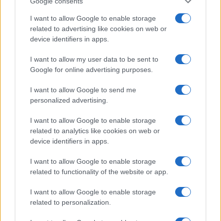
Google consents
Huelga de Groundforce en 12 aeropuertos; conoce quiénes…
I want to allow Google to enable storage
related to advertising like cookies on web or
device identifiers in apps.
ECONOMÍA
I want to allow my user data to be sent to
Google for online advertising purposes.
I want to allow Google to send me
personalized advertising.
I want to allow Google to enable storage
related to analytics like cookies on web or
device identifiers in apps.
I want to allow Google to enable storage
Cómo medir la productividad por hora
related to functionality of the website or app.
trabajada y por trabajador
I want to allow Google to enable storage
Explora la productividad desde diferentes ángulos y su…
related to personalization.