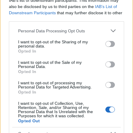
2026 y lanza su plataforma de Creator
IAB’s list of downstream participants. This information may
also be disclosed by us to third parties on the
IAB’s List of
Marketing en España
Downstream Participants
that may further disclose it to other
Vidoser, la marca internacional de go-to-market de
third parties.
CreationDose,…
Please note that this website/app uses one or more Google
Personal Data Processing Opt Outs
services and may gather and store information including but
not limited to your visit or usage behaviour. You may click to
I want to opt-out of the Sharing of my
ECONOMÍA
personal data.
grant or deny consent to Google and its third-party tags to
Opted In
use your data for below specified purposes in below Google
consent section.
I want to opt-out of the Sale of my
Personal Data.
Opted In
I want to opt-out of processing my
Personal Data for Targeted Advertising.
Opted In
I want to opt-out of Collection, Use,
Retention, Sale, and/or Sharing of my
Personal Data that Is Unrelated with the
Paros de Groundforce afectan vuelos y
Purposes for which it was collected.
Opted Out
equipajes en Madrid, Barcelona y otros
aeropuertos