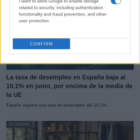
I want to allow Google to enable storage
ECONOMÍA
related to security, including authentication
functionality and fraud prevention, and other
user protection.
CONFIRM
La tasa de desempleo en España baja al
10,1% en junio, por encima de la media de
la UE
España registra una tasa de desempleo del 10,1%…
ECONOMÍA