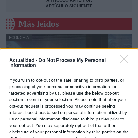
ARTÍCULO ANTERIOR
ARTÍCULO SIGUIENTE
Más leídos
ECONOMÍA
Actualidad -
Do Not Process My Personal
Information
If you wish to opt-out of the sale, sharing to third parties, or
processing of your personal or sensitive information for
targeted advertising by us, please use the below opt-out
section to confirm your selection. Please note that after your
opt-out request is processed you may continue seeing
Vidoser cierra una ronda puente de 1
interest-based ads based on personal information utilized by
us or personal information disclosed to third parties prior to
millón de euros, supera los 5 millones de
your opt-out. You may separately opt-out of the further
euros de ARR en el primer semestre de
disclosure of your personal information by third parties on the