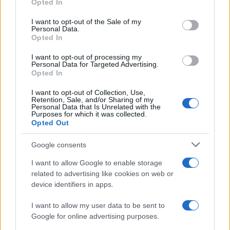
Opted In
capacidades especiales
use your data for below specified purposes in below Google
consent section.
I want to opt-out of the Sale of my
El hijo del actor Javier Gutiérrez, es Mateo,…
Personal Data.
Opted In
GENTE
I want to opt-out of processing my
Personal Data for Targeted Advertising.
Opted In
I want to opt-out of Collection, Use,
Retention, Sale, and/or Sharing of my
Personal Data that Is Unrelated with the
Purposes for which it was collected.
Opted Out
Google consents
I want to allow Google to enable storage
related to advertising like cookies on web or
Bárbara Rey sobre su asistencia al
device identifiers in apps.
Senado: «Voy a ir»
I want to allow my user data to be sent to
Bárbara Rey ha asegurado a Isabel Rábago, que…
Google for online advertising purposes.