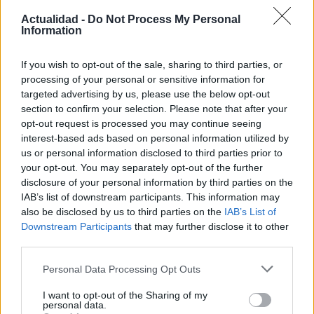
Actualidad -
Do Not Process My Personal
Information
¿Quién es Chad Boyce?: cómo murió
If you wish to opt-out of the sale, sharing to third parties, or
durante la serie Los 100
processing of your personal or sensitive information for
La biografía de Chad Boyce que había muerto…
targeted advertising by us, please use the below opt-out
section to confirm your selection. Please note that after your
opt-out request is processed you may continue seeing
GENTE
interest-based ads based on personal information utilized by
us or personal information disclosed to third parties prior to
your opt-out. You may separately opt-out of the further
disclosure of your personal information by third parties on the
IAB’s list of downstream participants. This information may
also be disclosed by us to third parties on the
IAB’s List of
Downstream Participants
that may further disclose it to other
third parties.
Please note that this website/app uses one or more Google
Personal Data Processing Opt Outs
services and may gather and store information including but
not limited to your visit or usage behaviour. You may click to
I want to opt-out of the Sharing of my
Hijo de Javier Gutiérrez: un campeón con
personal data.
grant or deny consent to Google and its third-party tags to