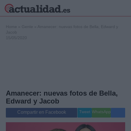
×
Home
»
Gente
»
Amanecer: nuevas fotos de Bella, Edward y
Jacob
15/05/2020
Política
Ciencia y
Tecnología
Crónica
Deportes
Economía
Salud y Bienestar
Amanecer: nuevas fotos de Bella,
Internacional
Edward y Jacob
Gente
Viajes
Tweet
WhatsApp
Compartir en Facebook
Musica