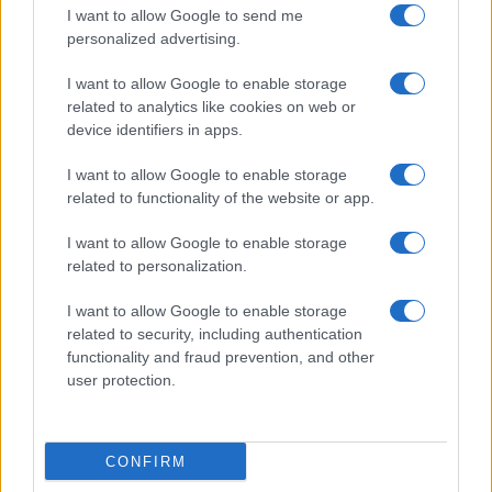
I want to allow Google to send me
GENTE
personalized advertising.
I want to allow Google to enable storage
related to analytics like cookies on web or
device identifiers in apps.
I want to allow Google to enable storage
related to functionality of the website or app.
I want to allow Google to enable storage
related to personalization.
Risto Mejide, pillado con su nueva novia:
I want to allow Google to enable storage
“Ya no se esconden”
related to security, including authentication
functionality and fraud prevention, and other
Han pillado al presentador Risto Mejide y a…
user protection.
GENTE
CONFIRM