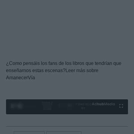
¿Como pensáis los fans de los libros que tendrían que
enseñarnos estas escenas?Leer más sobre
AmanecerVía
0:28 /
Ad
hub
Media
POWERED
1
/
4
3:55
BY