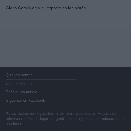
Gloria Camila deja su espacio en los platós…
Quienes somos
Últimas Noticias
Señala una noticia
Síguenos en Facebook
Actualidad.es es la gran fuente de información social. Actualidad,
televisión, crónica, deportes, gente, política y todas las noticias sobre
su ciudad.