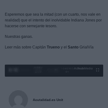
Esperemos que sea la mitad (con un cuarto, nos vale en
realidad) que el intento del inolvidable Indiana Jones por
hacerse con semejante tesoro.
Nuestras ganas.
Leer más sobre Capitán
Trueno
y el
Santo
GrialVía
0:29 /
Ad
hub
Media
POWERED
1
/
4
3:19
BY
Acutalidad.es Unit