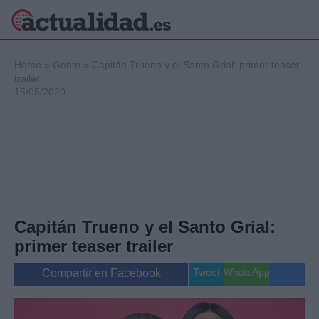
×
Home
»
Gente
»
Capitán Trueno y el Santo Grial: primer teaser
trailer
15/05/2020
Política
Ciencia y
Tecnología
Crónica
Deportes
Economía
Salud y Bienestar
Capitán Trueno y el Santo Grial:
Internacional
primer teaser trailer
Gente
Viajes
Tweet
WhatsApp
Compartir en Facebook
Musica