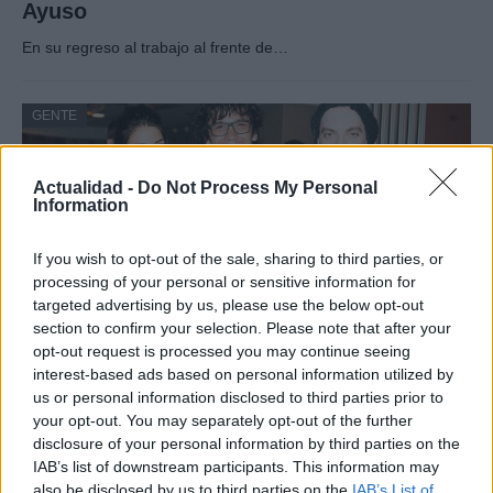
Ayuso
En su regreso al trabajo al frente de…
GENTE
Actualidad -
Do Not Process My Personal
Information
If you wish to opt-out of the sale, sharing to third parties, or
processing of your personal or sensitive information for
targeted advertising by us, please use the below opt-out
section to confirm your selection. Please note that after your
opt-out request is processed you may continue seeing
interest-based ads based on personal information utilized by
¿Quién es Chad Boyce?: cómo murió
us or personal information disclosed to third parties prior to
durante la serie Los 100
your opt-out. You may separately opt-out of the further
disclosure of your personal information by third parties on the
La biografía de Chad Boyce que había muerto…
IAB’s list of downstream participants. This information may
also be disclosed by us to third parties on the
IAB’s List of