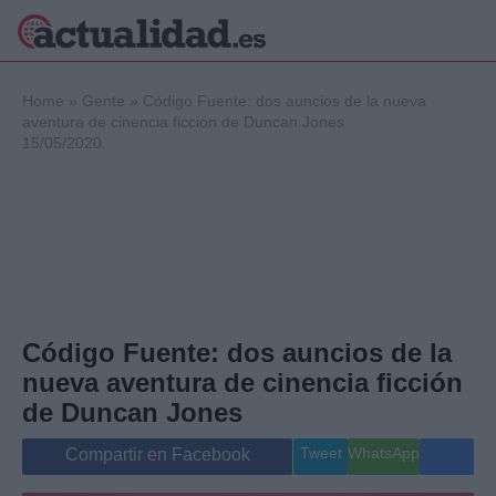
×
Home
»
Gente
»
Código Fuente: dos auncios de la nueva
aventura de cinencia ficción de Duncan Jones
15/05/2020
Política
Ciencia y
Tecnología
Crónica
Deportes
Economía
Salud y Bienestar
Código Fuente: dos auncios de la
Internacional
nueva aventura de cinencia ficción
Gente
Viajes
de Duncan Jones
Musica
Tweet
WhatsApp
Compartir en Facebook