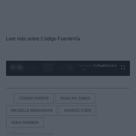
Leer más sobre Código FuenteVía
0:05 /
Ad
hub
Media
POWERED
1
/
4
3:19
BY
CÓDIGO FUENTE
DUNCAN JONES
MICHELLE MONAGHAN
SOURCE CODE
VERA FARMIGA
© Riproduzione riservata