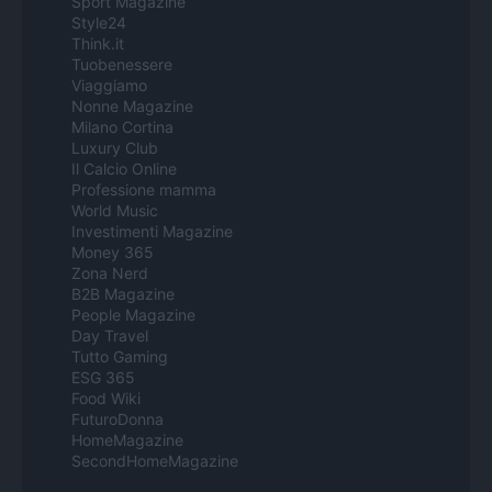
Sport Magazine
Style24
Think.it
Tuobenessere
Viaggiamo
Nonne Magazine
Milano Cortina
Luxury Club
Il Calcio Online
Professione mamma
World Music
Investimenti Magazine
Money 365
Zona Nerd
B2B Magazine
People Magazine
Day Travel
Tutto Gaming
ESG 365
Food Wiki
FuturoDonna
HomeMagazine
SecondHomeMagazine