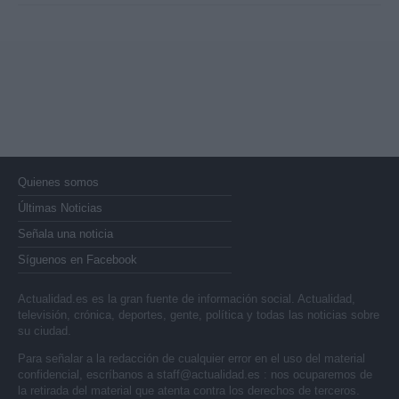
Quienes somos
Últimas Noticias
Señala una noticia
Síguenos en Facebook
Actualidad.es es la gran fuente de información social. Actualidad,
televisión, crónica, deportes, gente, política y todas las noticias sobre
su ciudad.
Para señalar a la redacción de cualquier error en el uso del material
confidencial, escríbanos a
staff@actualidad.es
: nos ocuparemos de
la retirada del material que atenta contra los derechos de terceros.