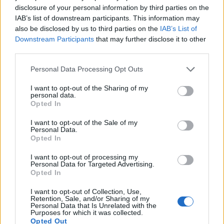
¿Quién es Chad Boyce?: cómo murió
disclosure of your personal information by third parties on the
IAB’s list of downstream participants. This information may
durante la serie Los 100
also be disclosed by us to third parties on the
IAB’s List of
Downstream Participants
that may further disclose it to other
La biografía de Chad Boyce que había muerto…
third parties.
Please note that this website/app uses one or more Google
Personal Data Processing Opt Outs
GENTE
services and may gather and store information including but
not limited to your visit or usage behaviour. You may click to
I want to opt-out of the Sharing of my
personal data.
grant or deny consent to Google and its third-party tags to
Opted In
use your data for below specified purposes in below Google
consent section.
I want to opt-out of the Sale of my
Personal Data.
Opted In
I want to opt-out of processing my
Personal Data for Targeted Advertising.
Opted In
Hijo de Javier Gutiérrez: un campeón con
I want to opt-out of Collection, Use,
Retention, Sale, and/or Sharing of my
capacidades especiales
Personal Data that Is Unrelated with the
Purposes for which it was collected.
Opted Out
El hijo del actor Javier Gutiérrez, es Mateo,…