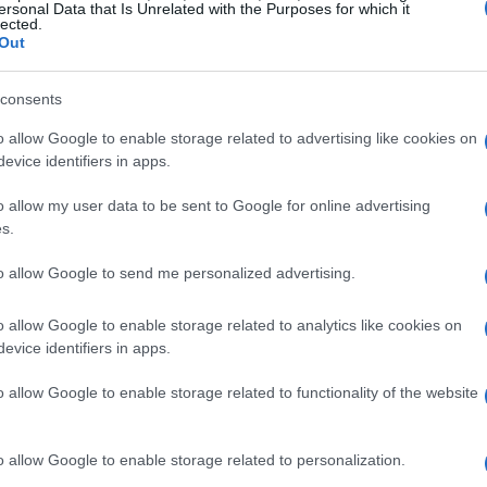
ersonal Data that Is Unrelated with the Purposes for which it
se completa con Código Fuente, Piratas del Caribe 4 y
sa
lected.
Out
 una buena ración de
cine
indie que incluye
nry´s Crime o The Ward.
consents
presentado tanto con Los
Pitufos
como con Hop, dos
o allow Google to enable storage related to advertising like cookies on
se que pensar.
evice identifiers in apps.
o allow my user data to be sent to Google for online advertising
s.
IETA
PIRATAS DEL CARIBE 4
POSTERS DE CINE
Sh
to allow Google to send me personalized advertising.
© Riproduzione riservata
am
se
o allow Google to enable storage related to analytics like cookies on
t
evice identifiers in apps.
o allow Google to enable storage related to functionality of the website
o allow Google to enable storage related to personalization.