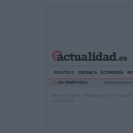
POLÍTICA
CRÓNICA
ECONOMÍA
IN
EN TIEMPO REAL
Impacto económico
La compra del átic
Home
»
Gente
»
Pósters de Cine: Viajero
Transformación de
15/05/2020
Rehabilitación de 