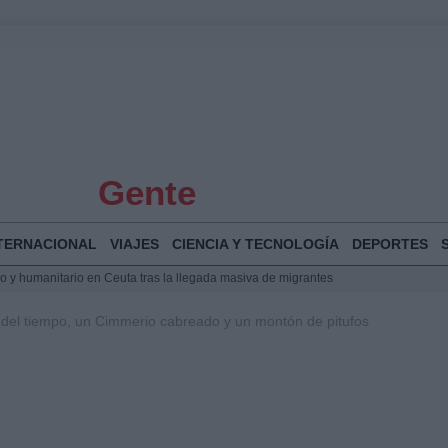
Gente
TERNACIONAL
VIAJES
CIENCIA Y TECNOLOGÍA
DEPORTES
 y humanitario en Ceuta tras la llegada masiva de migrantes
o de Chamberí por 6,3 millones: detalles y controversias
s del tiempo, un Cimmerio cabreado y un montón de pitufos
l pabellón de la Expo de Zaragoza en centro sanitario clave
la Illa Plana: Menorca apuesta por el deporte náutico sostenible