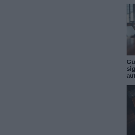
Gu
sig
au