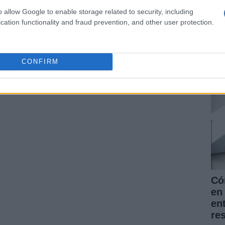
o allow Google to enable storage related to security, including
cation functionality and fraud prevention, and other user protection.
La
ARTÍCULO SIGUIENTE
pr
for
CONFIRM
nu
Có
en 
en
re