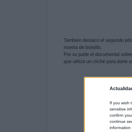
También destaco el segundo póst
novela de bolsillo.
Por su parte el documental sobr
que utiliza un cliché para darle 
Actualida
If you wish 
sensitive in
confirm you
continue se
information 