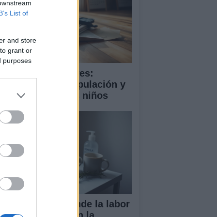
 downstream
B’s List of
er and store
to grant or
ed purposes
ooming en menores:
trategias de manipulación y
mo proteger a los niños
ndela Peña defiende la labor
 las enfermeras en la