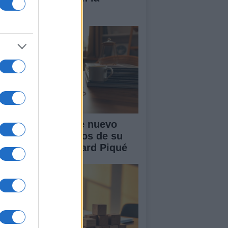
nidad
akira: rumores de nuevo
or tras cuatro años de su
paración con Gerard Piqué