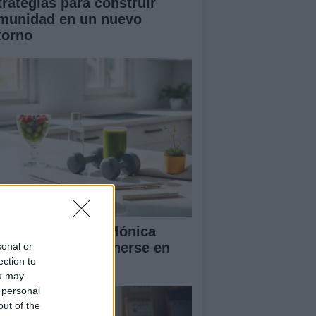
trategias para construir
munidad en un nuevo
torno
 rutina diaria de Mónica
ranjo para mantenerse en
sonal or
ection to
ma y feliz
ou may
 personal
out of the