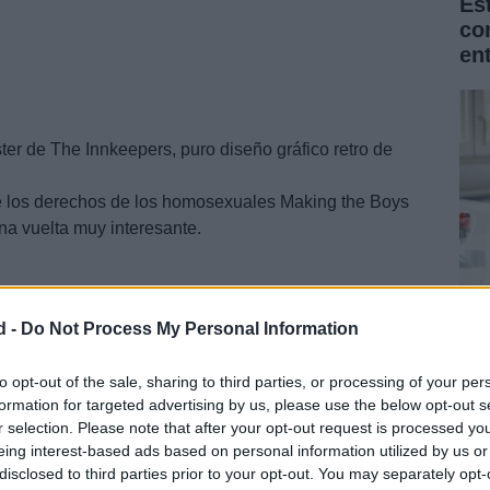
Es
co
en
er de The Innkeepers, puro diseño gráfico retro de
e los derechos de los homosexuales Making the Boys
una vuelta muy interesante.
d -
Do Not Process My Personal Information
La
Na
to opt-out of the sale, sharing to third parties, or processing of your per
formation for targeted advertising by us, please use the below opt-out s
for
r selection. Please note that after your opt-out request is processed y
eing interest-based ads based on personal information utilized by us or
disclosed to third parties prior to your opt-out. You may separately opt-