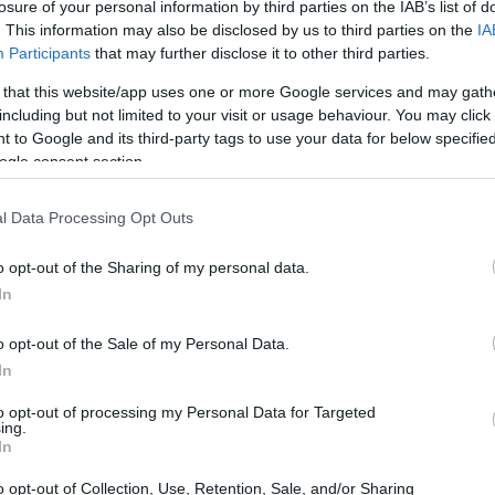
losure of your personal information by third parties on the IAB’s list of
. This information may also be disclosed by us to third parties on the
IA
Participants
that may further disclose it to other third parties.
 that this website/app uses one or more Google services and may gath
including but not limited to your visit or usage behaviour. You may click 
 to Google and its third-party tags to use your data for below specifi
ogle consent section.
Gr
es
có
l Data Processing Opt Outs
o opt-out of the Sharing of my personal data.
In
o opt-out of the Sale of my Personal Data.
or dos filmes, bien distintos entre ellos aunque
In
que a diseños se refiere.
Gnomeo y Julieta se completa esta semana con cuatro
to opt-out of processing my Personal Data for Targeted
oca gracia que son casi tan sosos como los de
ing.
In
emana me quedo poco contento con esta falta de
Ca
de
o opt-out of Collection, Use, Retention, Sale, and/or Sharing