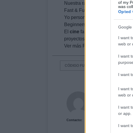
of my P
Nuestra ración de blockbusters 
was col
Fast & Furious 5.
Opted 
Yo personalmente me quedo con
Beginners, Daydream Nation, He
Google 
El
cine
familiar también está re
I want t
proyectos de los que todavía no 
web or d
Ver más Pósters de CineVía
I want t
purpose
CÓDIGO FUENTE
GNOMEO Y JUL
I want 
I want t
Acutalidad.es Uni
web or d
I want t
or app.
Contacto:
I want t