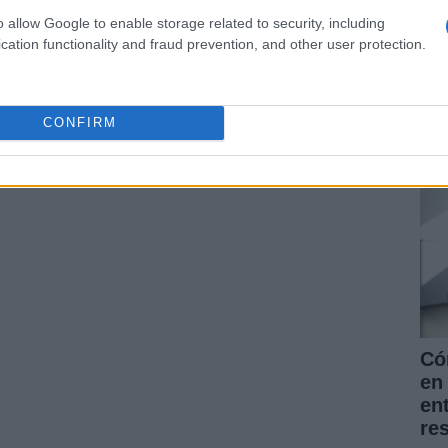
o allow Google to enable storage related to security, including
cation functionality and fraud prevention, and other user protection.
La
pr
for
CONFIRM
nu
ARTÍCULO SIGUIENTE
Có
en 
en
re