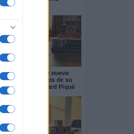
nidad
akira: rumores de nuevo
or tras cuatro años de su
paración con Gerard Piqué