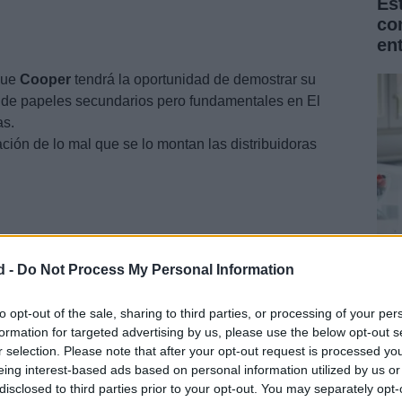
Es
co
en
 que
Cooper
tendrá la oportunidad de demostrar su
 de papeles secundarios pero fundamentales en El
as.
ación de lo mal que se lo montan las distribuidoras
d -
Do Not Process My Personal Information
La
Na
to opt-out of the sale, sharing to third parties, or processing of your per
formation for targeted advertising by us, please use the below opt-out s
for
r selection. Please note that after your opt-out request is processed y
eing interest-based ads based on personal information utilized by us or
disclosed to third parties prior to your opt-out. You may separately opt-