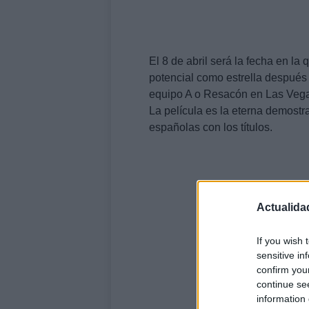
El 8 de abril será la fecha en la
potencial como estrella después
equipo A o Resacón en Las Veg
La película es la eterna demostr
españolas con los títulos.
Actualida
If you wish 
sensitive in
confirm you
continue se
information 