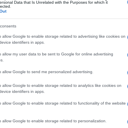
ersonal Data that Is Unrelated with the Purposes for which it
sa
lected.
ar la primera versión de su novela como se convierte
Out
va York en poco más de veinticuatro horas.
treet querrá descubrir qué hay detrás de tanto éxito,
consents
ntrabandistas que quieren hacerse con una remesa de
o allow Google to enable storage related to advertising like cookies on
s.
evice identifiers in apps.
ensaciones que nos habían dejado las primeras
ro excesivo y un tanto absurdo.
o allow my user data to be sent to Google for online advertising
 ser particularmente duros con un producto que
s.
ás que entretener a las audiencias durante 100
Sh
 efectivos y un par de estrellas resolutivas.
to allow Google to send me personalized advertising.
am
se
o allow Google to enable storage related to analytics like cookies on
evice identifiers in apps.
© Riproduzione riservata
PER
LIMITLESS
o allow Google to enable storage related to functionality of the website
t
o allow Google to enable storage related to personalization.