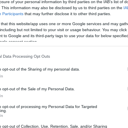
losure of your personal information by third parties on the IAB’s list of
. This information may also be disclosed by us to third parties on the
IA
Participants
that may further disclose it to other third parties.
 that this website/app uses one or more Google services and may gath
including but not limited to your visit or usage behaviour. You may click 
 to Google and its third-party tags to use your data for below specifi
ogle consent section.
Gr
es
có
l Data Processing Opt Outs
o opt-out of the Sharing of my personal data.
In
 nuestro país es casi literal al original Limitless, pero
o opt-out of the Sale of my Personal Data.
n dos películas en España con el mismo nombre en
In
segundo Como la vida misma en tres años, en 2008
to opt-out of processing my Personal Data for Targeted
in pena ni gloria por las carteleras.
ing.
In
 de bloqueo creativo y ve cómo cambia su vida de un
Ca
droga que le permite la capacidad de usar todo su
de
o opt-out of Collection, Use, Retention, Sale, and/or Sharing