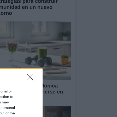
trategias para construir
munidad en un nuevo
torno
 rutina diaria de Mónica
ranjo para mantenerse en
sonal or
ection to
ma y feliz
ou may
 personal
out of the