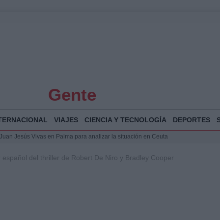
Gente
TERNACIONAL
VIAJES
CIENCIA Y TECNOLOGÍA
DEPORTES
a Juan Jesús Vivas en Palma para analizar la situación en Ceuta
la Illa Plana: Menorca apuesta por el deporte náutico sostenible
ler español del thriller de Robert De Niro y Bradley Cooper
 y humanitario en Ceuta tras la llegada masiva de migrantes
o de Chamberí por 6,3 millones: detalles y controversias
 Bogotá 2026: fecha, recorrido y actividades especiales