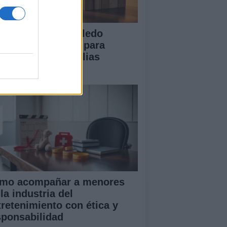
 Diputación de Toledo
esenta iniciativas para
talecer a las familias
merosas
mo acompañar a menores
la industria del
tretenimiento con ética y
sponsabilidad