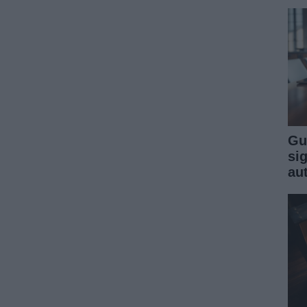
Gu
sig
au