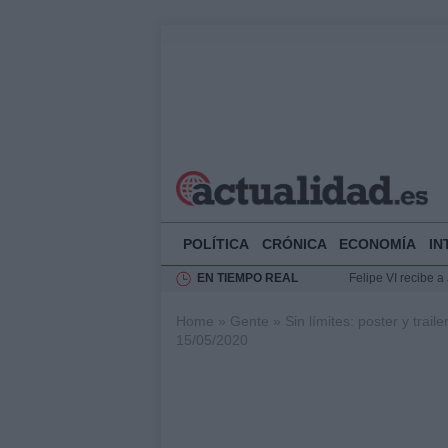
POLÍTICA
CRÓNICA
ECONOMÍA
IN
EN TIEMPO REAL
Felipe VI recibe 
Rehabilitación de 
Home
»
Gente
»
Sin límites: poster y trai
Impacto económico
15/05/2020
La compra del átic
Ciclovía Nocturna