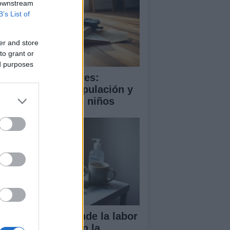
 downstream
B’s List of
er and store
to grant or
ed purposes
ooming en menores:
trategias de manipulación y
mo proteger a los niños
ndela Peña defiende la labor
 las enfermeras en la