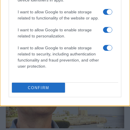
device identifiers in apps.
I want to allow Google to enable storage
related to functionality of the website or app.
Bárbara Rey sobre su asistencia al
I want to allow Google to enable storage
related to personalization.
Senado: «Voy a ir»
Bárbara Rey ha asegurado a Isabel Rábago, que…
I want to allow Google to enable storage
related to security, including authentication
functionality and fraud prevention, and other
GENTE
user protection.
CONFIRM