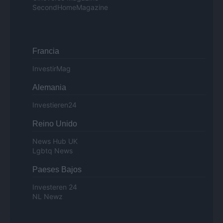
SecondHomeMagazine
Francia
InvestirMag
Alemania
Investieren24
Reino Unido
News Hub UK
Lgbtq News
Paeses Bajos
Investeren 24
NL Newz