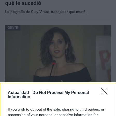
qué le sucedió
La biografía de Clay Virtue, trabajador que murió…
GENTE
El notable cambio físico de Isabel Díaz
Actualidad -
Do Not Process My Personal
Information
Ayuso
En su regreso al trabajo al frente de…
If you wish to opt-out of the sale, sharing to third parties, or
processing of your personal or sensitive information for