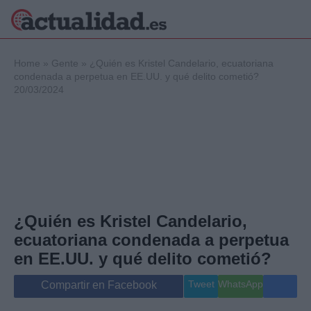
×
Home
»
Gente
»
¿Quién es Kristel Candelario, ecuatoriana
condenada a perpetua en EE.UU. y qué delito cometió?
20/03/2024
Política
Ciencia y
Tecnología
Crónica
Deportes
Economía
Salud y Bienestar
¿Quién es Kristel Candelario,
Internacional
ecuatoriana condenada a perpetua
Gente
Viajes
en EE.UU. y qué delito cometió?
Musica
Tweet
WhatsApp
Compartir en Facebook