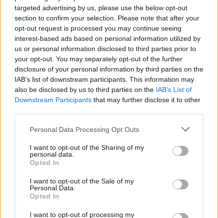
targeted advertising by us, please use the below opt-out
GENTE
section to confirm your selection. Please note that after your
opt-out request is processed you may continue seeing
interest-based ads based on personal information utilized by
us or personal information disclosed to third parties prior to
your opt-out. You may separately opt-out of the further
disclosure of your personal information by third parties on the
IAB’s list of downstream participants. This information may
also be disclosed by us to third parties on the
IAB’s List of
Downstream Participants
that may further disclose it to other
third parties.
Please note that this website/app uses one or more Google
¿Quién es Chad Boyce?: cómo murió
Personal Data Processing Opt Outs
services and may gather and store information including but
durante la serie Los 100
not limited to your visit or usage behaviour. You may click to
I want to opt-out of the Sharing of my
personal data.
grant or deny consent to Google and its third-party tags to
La biografía de Chad Boyce que había muerto…
Opted In
use your data for below specified purposes in below Google
consent section.
I want to opt-out of the Sale of my
Personal Data.
GENTE
Opted In
I want to opt-out of processing my