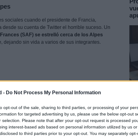
Pr
lpes
vu
ap
es sociales cuando el presidente de Francia,
 desde su cuenta de Twitter el horrible suceso. Un
 Frances (SAF) se estrelló cerca de los Alpes
e, dejando sin vida a varios de sus integrantes.
d -
Do Not Process My Personal Information
Jo
Mo
to opt-out of the sale, sharing to third parties, or processing of your per
formation for targeted advertising by us, please use the below opt-out s
Un
r selection. Please note that after your opt-out request is processed y
empresa privada de evacuaciones médicas y otros de
eing interest-based ads based on personal information utilized by us or
disclosed to third parties prior to your opt-out. You may separately opt-