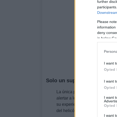
further disc
participants
Downstream 
Please note
information 
deny consent
in below Go
Persona
I want t
Opted 
Solo un superviviente
I want t
Opted 
La única persona superviviente,
I want 
alertar a los equipos de salvame
Advertis
su experiencia. El
accidente ocu
Opted 
del helicóptero el que activo la 
I want t