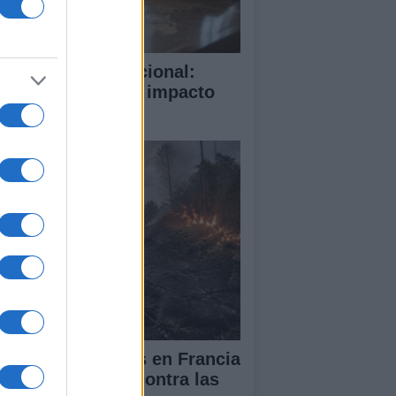
rte Penal Internacional:
mo funciona y su impacto
obal
cendios forestales en Francia
España: la lucha contra las