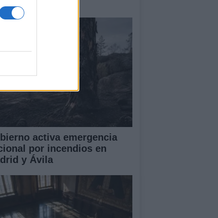
amas que no cesa
bierno activa emergencia
cional por incendios en
drid y Ávila