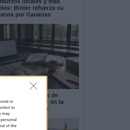
oductos locales y más
elos: Binter refuerza su
uesta por Canarias
rnadas Nacionales de
vilidad Erasmus+ en la
sonal or
ection to
iversidad de Jaén
ou may
 personal
out of the