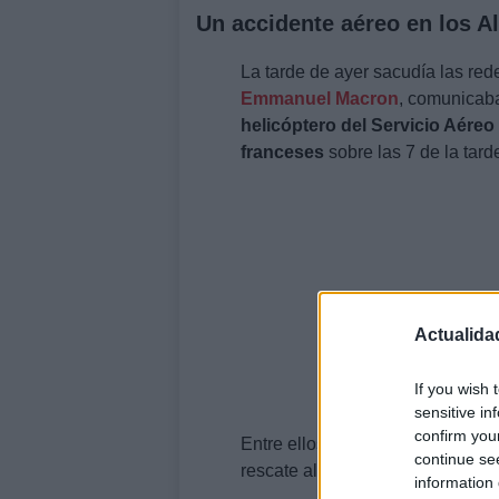
Un accidente aéreo en los A
La tarde de ayer sacudía las red
Emmanuel Macron
, comunicaba
helicóptero del Servicio Aéreo
franceses
sobre las 7 de la tard
Actualida
If you wish 
sensitive in
confirm you
Entre ellos, empleados de una 
continue se
rescate alpino.
information 