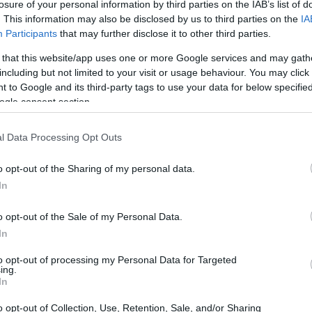
losure of your personal information by third parties on the IAB’s list of
. This information may also be disclosed by us to third parties on the
IA
Participants
that may further disclose it to other third parties.
 that this website/app uses one or more Google services and may gath
including but not limited to your visit or usage behaviour. You may click 
 to Google and its third-party tags to use your data for below specifi
ogle consent section.
l Data Processing Opt Outs
Ol
te
o opt-out of the Sharing of my personal data.
al
In
o opt-out of the Sale of my Personal Data.
In
 que se encuentra hospitalizada de gravedad, pudo
to opt-out of processing my Personal Data for Targeted
nto y unas horas más tarde del incidente puede contar
ing.
rrió a 1.800 metros de altitud
y fue el propio piloto
In
alarma.
o opt-out of Collection, Use, Retention, Sale, and/or Sharing