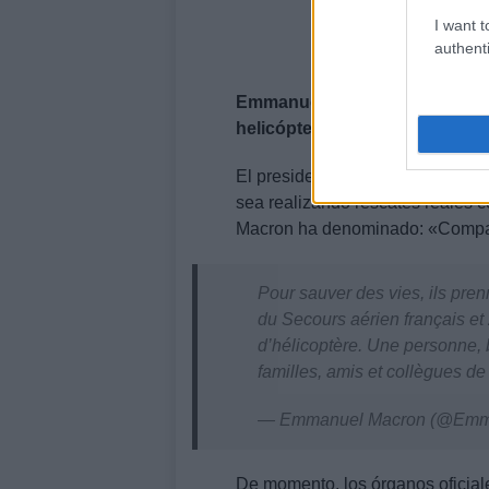
I want t
authenti
Emmanuel Macron homenajea el 
helicóptero
El presidente francés recuerda l
sea realizando rescates reales c
Macron ha denominado: «Compart
Pour sauver des vies, ils pre
du Secours aérien français e
d’hélicoptère. Une personne, 
familles, amis et collègues de
— Emmanuel Macron (@Emm
De momento, los órganos oficia