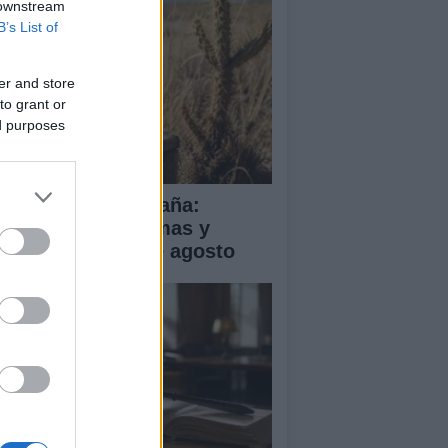
 downstream
B’s List of
er and store
to grant or
ed purposes
a de calor en España:
mperaturas extremas y
ertas hasta el 2 de agosto