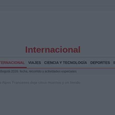
Internacional
TERNACIONAL
VIAJES
CIENCIA Y TECNOLOGÍA
DEPORTES
 Bogotá 2026: fecha, recorrido y actividades especiales
a Juan Jesús Vivas en Palma para analizar la situación en Ceuta
s Alpes Franceses deja cinco muertos y un herido
la Illa Plana: Menorca apuesta por el deporte náutico sostenible
puesta del Gobierno ante la crisis migratoria en Ceuta