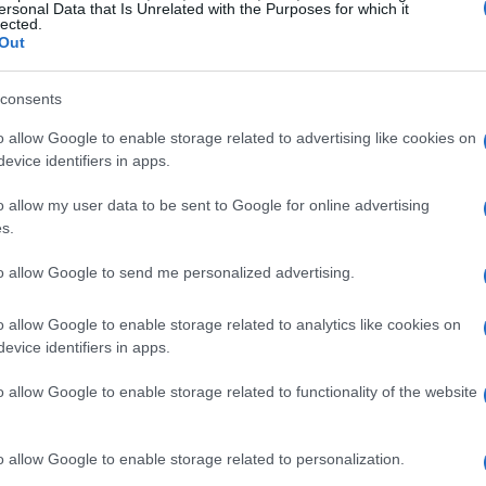
ersonal Data that Is Unrelated with the Purposes for which it
suceso y no se descarta ninguna hipótesis. Por el
lected.
Out
licóptero se estrelló durante una práctica aérea de
mática del lugar podrían haber provocado la pérdida del
Co
consents
có
gl
o allow Google to enable storage related to advertising like cookies on
Alpes franceses
suelen ser testigos de accidentes de
evice identifiers in apps.
nes, varios muertos y heridos. Algo muy habitual
 de nieve y niebla, lo que impide una perfecta
o allow my user data to be sent to Google for online advertising
s.
to allow Google to send me personalized advertising.
o allow Google to enable storage related to analytics like cookies on
evice identifiers in apps.
o allow Google to enable storage related to functionality of the website
In
o allow Google to enable storage related to personalization.
y 