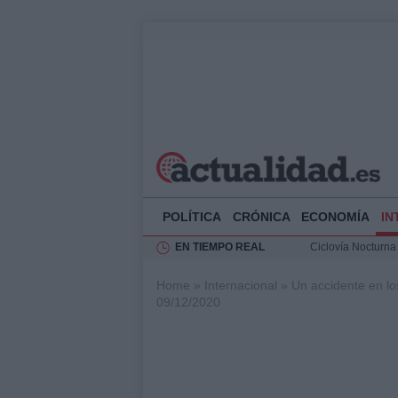
POLÍTICA
CRÓNICA
ECONOMÍA
IN
EN TIEMPO REAL
Ciclovía Nocturna
Felipe VI recibe 
Home
»
Internacional
»
Un accidente en lo
Rehabilitación de 
09/12/2020
Análisis de la res