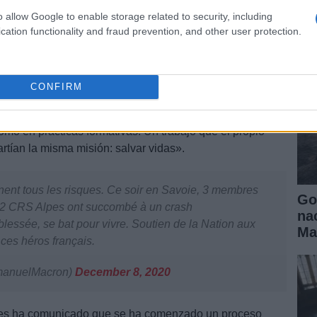
ll
o allow Google to enable storage related to security, including
cation functionality and fraud prevention, and other user protection.
trabajo de las víctimas del accidente de
CONFIRM
a labor de los rescatadores en zonas de montaña, bien
omo en prácticas formativas. Un trabajo que el propio
ían la misma misión: salvar vidas».
nnent tous les risques. Ce soir en Savoie, 3 membres
Go
t 2 CRS Alpes ont succombé à un crash
na
blessée, se bat pour vivre. Soutien de la Nation aux
Ma
 ces héros français.
anuelMacron)
December 8, 2020
les ha comunicado que se ha comenzado un proceso