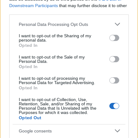
refuerza su apuesta por Canarias
Downstream Participants
that may further disclose it to other
third parties.
Binter no solo conecta las islas, sino que…
Please note that this website/app uses one or more Google
Personal Data Processing Opt Outs
services and may gather and store information including but
not limited to your visit or usage behaviour. You may click to
I want to opt-out of the Sharing of my
INTERNACIONAL
personal data.
grant or deny consent to Google and its third-party tags to
Opted In
use your data for below specified purposes in below Google
consent section.
I want to opt-out of the Sale of my
Personal Data.
Opted In
I want to opt-out of processing my
Personal Data for Targeted Advertising.
Opted In
I want to opt-out of Collection, Use,
Retention, Sale, and/or Sharing of my
Personal Data that Is Unrelated with the
Guía práctica para entender conflictos
Purposes for which it was collected.
Opted Out
internacionales paso a paso
Domina el arte de evaluar fuentes y mapas,…
Google consents