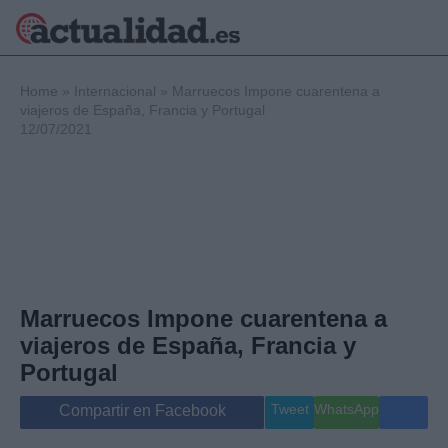
×
Home
»
Internacional
»
Marruecos Impone cuarentena a
viajeros de España, Francia y Portugal
12/07/2021
Política
Ciencia y
Tecnología
Crónica
Deportes
Economía
Salud y Bienestar
Marruecos Impone cuarentena a
Internacional
viajeros de España, Francia y
Gente
Viajes
Portugal
Musica
Tweet
WhatsApp
Compartir en Facebook