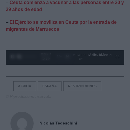
–
Ceuta comienza a vacunar a las personas entre 20 y
29 años de edad
–
El Ejército se moviliza en Ceuta por la entrada de
migrantes de Marruecos
0:28 /
Ad
hub
Media
POWERED
1
/
4
3:19
BY
AFRICA
ESPAÑA
RESTRICCIONES
© Riproduzione riservata
Nicolás Tedeschini