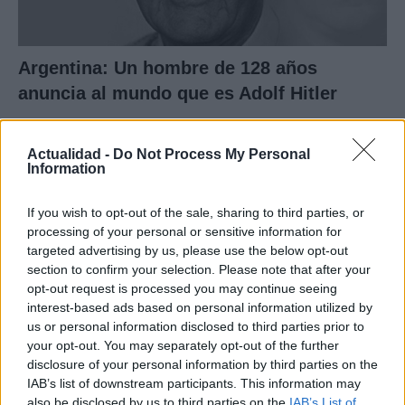
Argentina: Un hombre de 128 años
anuncia al mundo que es Adolf Hitler
Un hombre de origen alemán que vive en…
Actualidad -
Do Not Process My Personal
Information
INTERNACIONAL
If you wish to opt-out of the sale, sharing to third parties, or
processing of your personal or sensitive information for
targeted advertising by us, please use the below opt-out
section to confirm your selection. Please note that after your
opt-out request is processed you may continue seeing
interest-based ads based on personal information utilized by
us or personal information disclosed to third parties prior to
your opt-out. You may separately opt-out of the further
disclosure of your personal information by third parties on the
IAB’s list of downstream participants. This information may
Productos locales y más vuelos: Binter
also be disclosed by us to third parties on the
IAB’s List of