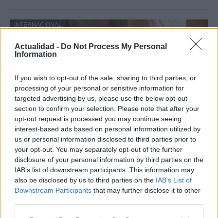
INTERNACIONAL
Actualidad -
Do Not Process My Personal
Information
If you wish to opt-out of the sale, sharing to third parties, or
processing of your personal or sensitive information for
targeted advertising by us, please use the below opt-out
section to confirm your selection. Please note that after your
opt-out request is processed you may continue seeing
interest-based ads based on personal information utilized by
us or personal information disclosed to third parties prior to
Productos locales y más vuelos: Binter
your opt-out. You may separately opt-out of the further
refuerza su apuesta por Canarias
disclosure of your personal information by third parties on the
IAB’s list of downstream participants. This information may
Binter no solo conecta las islas, sino que…
also be disclosed by us to third parties on the
IAB’s List of
Downstream Participants
that may further disclose it to other
third parties.
INTERNACIONAL
Please note that this website/app uses one or more Google