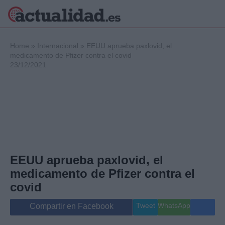
×
Home
»
Internacional
»
EEUU aprueba paxlovid, el
medicamento de Pfizer contra el covid
23/12/2021
Política
Ciencia y
Tecnología
Crónica
Deportes
Economía
Salud y Bienestar
EEUU aprueba paxlovid, el
Internacional
medicamento de Pfizer contra el
Gente
Viajes
covid
Musica
Tweet
WhatsApp
Compartir en Facebook