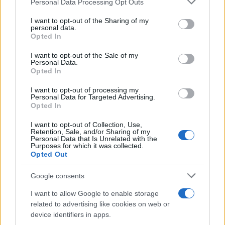
Personal Data Processing Opt Outs
services and may gather and store information including but
not limited to your visit or usage behaviour. You may click to
I want to opt-out of the Sharing of my
personal data.
grant or deny consent to Google and its third-party tags to
Opted In
use your data for below specified purposes in below Google
consent section.
I want to opt-out of the Sale of my
Personal Data.
Opted In
I want to opt-out of processing my
Personal Data for Targeted Advertising.
Guía práctica para entender conflictos
Opted In
internacionales paso a paso
I want to opt-out of Collection, Use,
Retention, Sale, and/or Sharing of my
Domina el arte de evaluar fuentes y mapas,…
Personal Data that Is Unrelated with the
Purposes for which it was collected.
Opted Out
INTERNACIONAL
Google consents
I want to allow Google to enable storage
related to advertising like cookies on web or
device identifiers in apps.