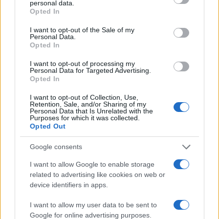
personal data.
grant or deny consent to Google and its third-party tags to
Opted In
use your data for below specified purposes in below Google
Guía práctica para entender conflictos
consent section.
I want to opt-out of the Sale of my
Personal Data.
internacionales paso a paso
Opted In
Domina el arte de evaluar fuentes y mapas,…
I want to opt-out of processing my
Personal Data for Targeted Advertising.
Opted In
INTERNACIONAL
I want to opt-out of Collection, Use,
Retention, Sale, and/or Sharing of my
Personal Data that Is Unrelated with the
Purposes for which it was collected.
Opted Out
Google consents
I want to allow Google to enable storage
related to advertising like cookies on web or
device identifiers in apps.
I want to allow my user data to be sent to
Productos locales y más vuelos: Binter
Google for online advertising purposes.