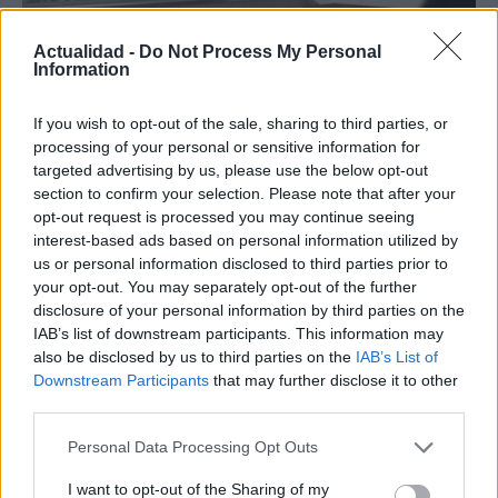
Actualidad -
Do Not Process My Personal
Information
If you wish to opt-out of the sale, sharing to third parties, or
processing of your personal or sensitive information for
LightSound: la tecnología que permite
targeted advertising by us, please use the below opt-out
escuchar el eclipse solar
section to confirm your selection. Please note that after your
opt-out request is processed you may continue seeing
El próximo 12 de agosto, el eclipse solar…
interest-based ads based on personal information utilized by
us or personal information disclosed to third parties prior to
your opt-out. You may separately opt-out of the further
INTERNACIONAL
disclosure of your personal information by third parties on the
IAB’s list of downstream participants. This information may
also be disclosed by us to third parties on the
IAB’s List of
Downstream Participants
that may further disclose it to other
third parties.
Please note that this website/app uses one or more Google
Personal Data Processing Opt Outs
services and may gather and store information including but
not limited to your visit or usage behaviour. You may click to
I want to opt-out of the Sharing of my