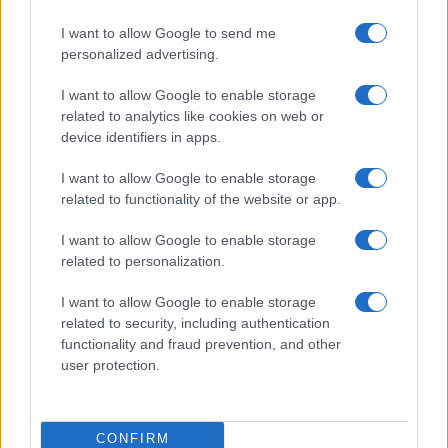
refuerza su apuesta por Canarias
I want to allow Google to send me
Binter no solo conecta las islas, sino que…
personalized advertising.
I want to allow Google to enable storage
INTERNACIONAL
related to analytics like cookies on web or
device identifiers in apps.
I want to allow Google to enable storage
related to functionality of the website or app.
I want to allow Google to enable storage
related to personalization.
I want to allow Google to enable storage
related to security, including authentication
Corte Penal Internacional: cómo funciona
functionality and fraud prevention, and other
y su impacto global
user protection.
La Corte Penal Internacional es un pilar fundamental…
CONFIRM