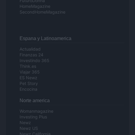
FuturoDonna
HomeMagazine
SecondHomeMagazine
Espana y Latinoamerica
Actualidad
Finanzas 24
Investindo 365
Think.es
Viajar 365
ES Newz
Pet Story
Encocina
Norte america
Womanmagazine
Investing Plus
Newz
Newz US
Newz California