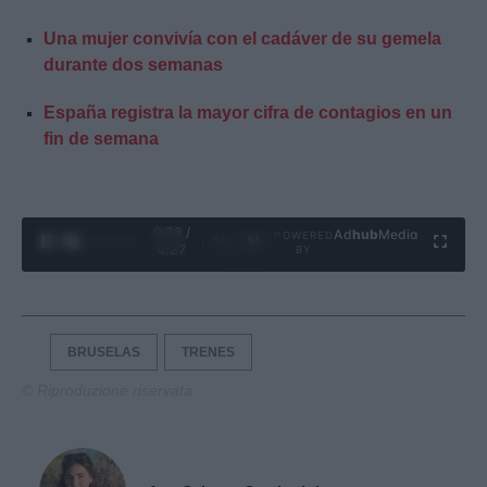
Una mujer convivía con el cadáver de su gemela
durante dos semanas
España registra la mayor cifra de contagios en un
fin de semana
0:29 /
Ad
hub
Media
POWERED
1
/
4
4:27
BY
BRUSELAS
TRENES
© Riproduzione riservata