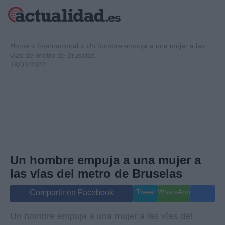
×
Home
»
Internacional
»
Un hombre empuja a una mujer a las
vías del metro de Bruselas
18/01/2022
Política
Ciencia y
Tecnología
Crónica
Deportes
Economía
Salud y Bienestar
Un hombre empuja a una mujer a
Internacional
las vías del metro de Bruselas
Gente
Viajes
Tweet
WhatsApp
Compartir en Facebook
Musica
Un hombre empuja a una mujer a las vías del