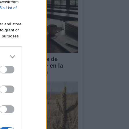
 downstream
B’s List of
er and store
to grant or
ed purposes
rnadas Nacionales de
vilidad Erasmus+ en la
iversidad de Jaén