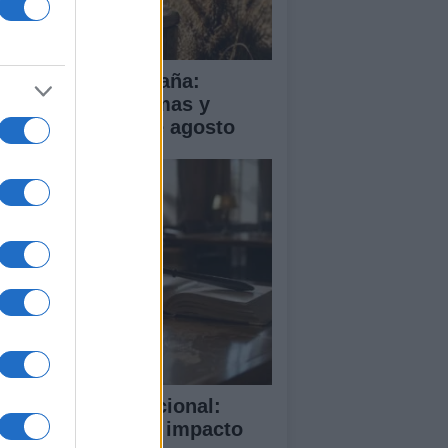
a de calor en España:
mperaturas extremas y
ertas hasta el 2 de agosto
rte Penal Internacional:
mo funciona y su impacto