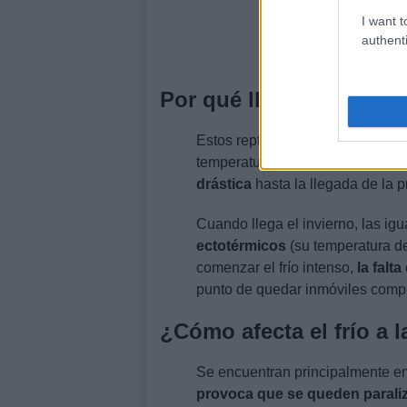
I want t
authenti
Por qué llueven animal
Estos reptiles son parte de la fa
temperaturas, aunque con la lleg
drástica
hasta la llegada de la p
Cuando llega el invierno, las igu
ectotérmicos
(su temperatura de
comenzar el frío intenso,
la falt
punto de quedar inmóviles comp
¿Cómo afecta el frío a 
Se encuentran principalmente en
provoca que se queden paral