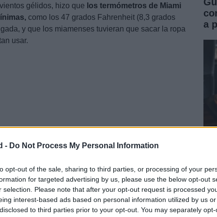
Gu
vientos gélidos, hizo que
los termómetros de Miami
co
ínimas,
como los 47 grados Fahrenheit (8,3 grados
a 
gada, y que los miamenses tuvieran que sacar la ropa
an usar.
d -
Do Not Process My Personal Information
Pr
vu
to opt-out of the sale, sharing to third parties, or processing of your per
formation for targeted advertising by us, please use the below opt-out s
ap
r selection. Please note that after your opt-out request is processed y
eing interest-based ads based on personal information utilized by us or
disclosed to third parties prior to your opt-out. You may separately opt-