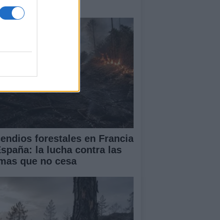
obal
cendios forestales en Francia
España: la lucha contra las
amas que no cesa