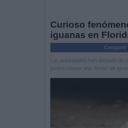
Curioso fenómeno
iguanas en Florid
Compartir
Las autoridades han alertado de la
podría causar una "lluvia" de ig