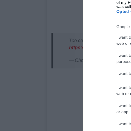
of my P
was col
Opted 
Google 
I want t
Too cold in Florida…It’s rain
web or d
https://t.co/uOINpIPOAQ
pic
I want t
— Chris Dunn (@ChrisDunn
purpose
I want 
I want t
web or d
I want t
or app.
I want t