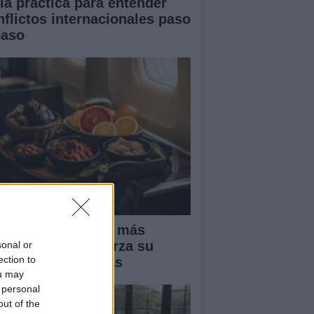
ía práctica para entender
nflictos internacionales paso
paso
oductos locales y más
elos: Binter refuerza su
sonal or
ection to
uesta por Canarias
ou may
 personal
out of the