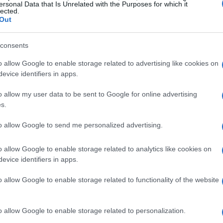
ersonal Data that Is Unrelated with the Purposes for which it
lected.
Out
Ol
consents
te
al
o allow Google to enable storage related to advertising like cookies on
ing Iguanas! They Probably Aren’t Dead
evice identifiers in apps.
.twitter.com/2lAlqL8685
o allow my user data to be sent to Google for online advertising
CFI)
January 4, 2018
s.
to allow Google to send me personalized advertising.
o allow Google to enable storage related to analytics like cookies on
evice identifiers in apps.
o allow Google to enable storage related to functionality of the website
Co
o allow Google to enable storage related to personalization.
có