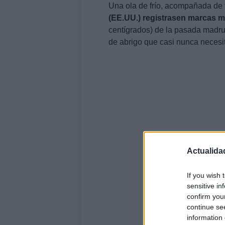
Una ola de frío, acompañada de 
(EE.UU.) registrasen marcas m
centígrados) de la pasada madru
de abrigo que casi nunca necesit
Actualida
If you wish 
sensitive in
confirm you
continue se
information 