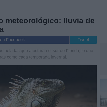
 meteorológico: lluvia de
a
 en Facebook
Tweet
s heladas que afectarán el sur de Florida, lo que
uanas como cada temporada invernal.