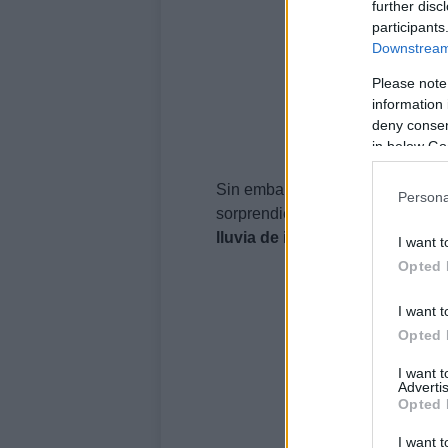
further disc
participants
Downstream 
Please note
information 
deny consent
in below Go
Sin embargo, más allá de las con
Persona
sorprendiendo a los ciudadanos 
lluvia de iguanas.
I want t
Opted 
I want t
Opted 
I want 
Advertis
Opted 
I want t