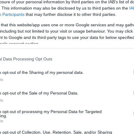
losure of your personal information by third parties on the IAB’s list of
. This information may also be disclosed by us to third parties on the
IA
Participants
that may further disclose it to other third parties.
 that this website/app uses one or more Google services and may gath
including but not limited to your visit or usage behaviour. You may click 
 to Google and its third-party tags to use your data for below specifi
ogle consent section.
secuencias típicas del frío, hay una que sigue
l Data Processing Opt Outs
Jo
de Florida cada vez que llegan esta época del año: la
Mo
o opt-out of the Sharing of my personal data.
Un
In
o opt-out of the Sale of my Personal Data.
In
to opt-out of processing my Personal Data for Targeted
ing.
In
o opt-out of Collection, Use, Retention, Sale, and/or Sharing