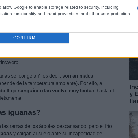
gl
o allow Google to enable storage related to security, including
cation functionality and fraud prevention, and other user protection.
es
CONFIRM
una habitual de este estado debido a sus altas
ada del invierno,
estas pueden caer de forma
rimavera.
anas se ‘congelan’, es decir,
son animales
pende de la temperatura ambiente). Por ello, al
In
a de flujo sanguíneo las vuelve muy lentas,
hasta el
y 
letamente.
ll
las iguanas?
 las ramas de los árboles descansando, pero el frío
izadas
y caigan al suelo ante su incapacidad de