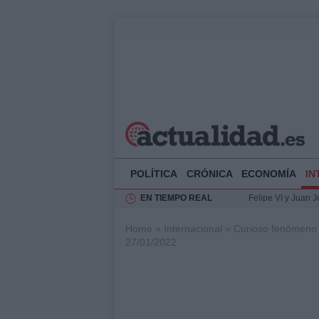
POLÍTICA
CRÓNICA
ECONOMÍA
IN
EN TIEMPO REAL
Felipe VI y Juan 
Análisis de la res
Home
»
Internacional
»
Curioso fenómeno m
El Rey de España r
27/01/2022