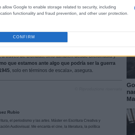
ll
ía ser «sangriento y prolongado».
o allow Google to enable storage related to security, including
cation functionality and fraud prevention, and other user protection.
on y Biden
idente de los Estados Unidos, Joe Biden, les dijo a
CONFIRM
nformación fue obtenida por sus servicios de
ugirió que las fuerzas rusas no solo planeaban
, a través de Donbas, sino también desde Bielorrusia y
mo que estamos ante algo que podría ser la guerra
1945
, solo en términos de escala», asegura.
Go
© Riproduzione riservata
na
Ma
uez Rubio
tura, el periodismo y las artes. Máster en Escritura Creativa y
ón Audiovisual. Me encanta el cine, la literatura, la política