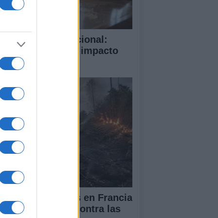
rte Penal Internacional:
mo funciona y su impacto
obal
cendios forestales en Francia
España: la lucha contra las