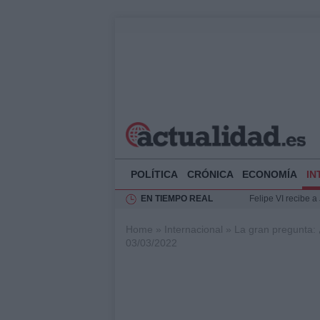
POLÍTICA
CRÓNICA
ECONOMÍA
IN
EN TIEMPO REAL
Felipe VI recibe 
Rehabilitación de 
Home
»
Internacional
»
La gran pregunta: 
Impacto económico
03/03/2022
Ciclovía Nocturna