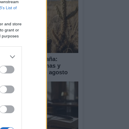
 downstream
B’s List of
er and store
to grant or
ed purposes
a de calor en España:
mperaturas extremas y
ertas hasta el 2 de agosto