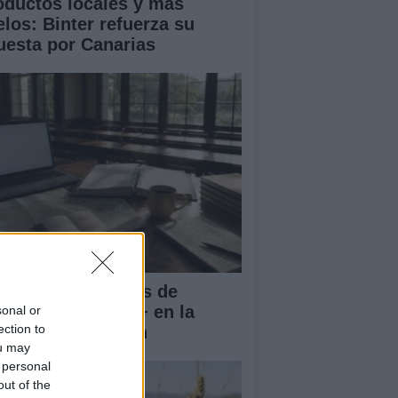
oductos locales y más
elos: Binter refuerza su
uesta por Canarias
rnadas Nacionales de
vilidad Erasmus+ en la
sonal or
ection to
iversidad de Jaén
ou may
 personal
out of the