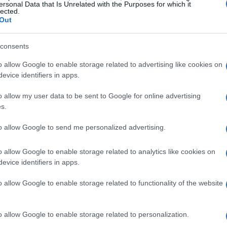
ersonal Data that Is Unrelated with the Purposes for which it
lected.
Out
Co
consents
có
gl
o allow Google to enable storage related to advertising like cookies on
evice identifiers in apps.
o allow my user data to be sent to Google for online advertising
s.
to allow Google to send me personalized advertising.
nto durará la guerra entre Rusia y
o allow Google to enable storage related to analytics like cookies on
evice identifiers in apps.
bierno de EE. UU.
sugieren que entre 169.000 y
o allow Google to enable storage related to functionality of the website
esplegados a lo largo de la frontera de Ucrania.
cluye a los rebeldes respaldados por Rusia en el este
In
en el resto de países de Europa
debido a los avances
o allow Google to enable storage related to personalization.
y 
 Putin. Boris Johnson, Primer Ministro británico ha