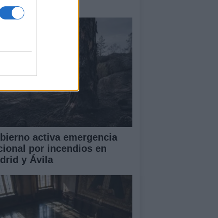
amas que no cesa
bierno activa emergencia
cional por incendios en
drid y Ávila