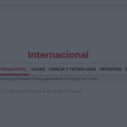
Internacional
TERNACIONAL
VIAJES
CIENCIA Y TECNOLOGÍA
DEPORTES
a Juan Jesús Vivas en Palma para analizar la situación en Ceuta
la Illa Plana: Menorca apuesta por el deporte náutico sostenible
¿Cuánto durará la guerra de Rusia y Ucrania?
 y humanitario en Ceuta tras la llegada masiva de migrantes
 Bogotá 2026: fecha, recorrido y actividades especiales