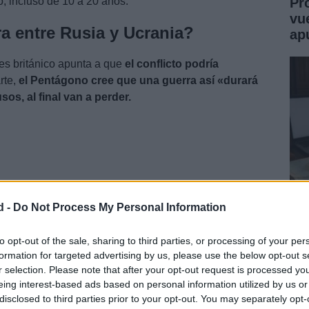
Pr
, incluso de 10 a 20 años.
vu
a entre Rusia y Ucrania?
ap
res británico apunta a que
el conflicto podría
rte,
el Pentágono cree que una guerra así «durará
sos, al final van a perder.
d -
Do Not Process My Personal Information
Jo
Mo
to opt-out of the sale, sharing to third parties, or processing of your per
formation for targeted advertising by us, please use the below opt-out s
Un
r selection. Please note that after your opt-out request is processed y
eing interest-based ads based on personal information utilized by us or
disclosed to third parties prior to your opt-out. You may separately opt-