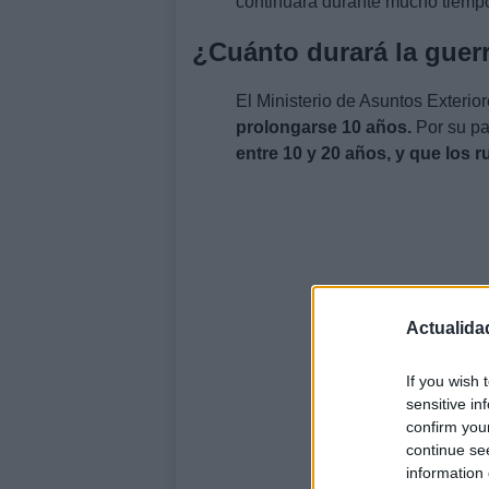
continuará durante mucho tiempo
¿Cuánto durará la guerr
El Ministerio de Asuntos Exterio
prolongarse 10 años.
Por su pa
entre 10 y 20 años, y que los ru
Actualida
If you wish 
sensitive in
confirm you
continue se
information 