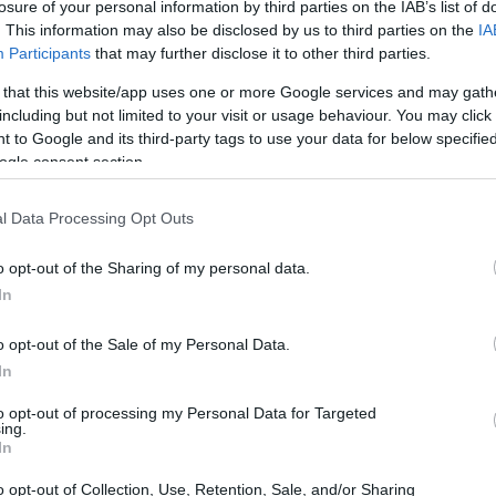
losure of your personal information by third parties on the IAB’s list of
. This information may also be disclosed by us to third parties on the
IA
Participants
that may further disclose it to other third parties.
 that this website/app uses one or more Google services and may gath
including but not limited to your visit or usage behaviour. You may click 
 to Google and its third-party tags to use your data for below specifi
ogle consent section.
l Data Processing Opt Outs
Ol
te
o opt-out of the Sharing of my personal data.
ejo vaticinar cuánto puede prolongar Rusia su ataque
al
In
 puede tomar más o menos tiempo. Sin embargo,
Rusia
lo determinara, podría tomar
Kiev
en unas
o opt-out of the Sale of my Personal Data.
is que explican que pueden hacer que sea un
In
a en una guerra de guerrillas. Además, explican que
a acuerdos para resolver la guerra o si las
to opt-out of processing my Personal Data for Targeted
ing.
 ímpetu de Putin.
In
o opt-out of Collection, Use, Retention, Sale, and/or Sharing