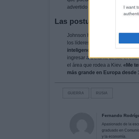
advertido que
el conflicto podr
I want t
authenti
Las posturas de Johns
Johnson ha explicado que el pres
los líderes occidentales que
la i
inteligencia
. Además, este les s
ingresar a Ucrania desde el este
el área que rodea a Kiev.
«Me te
más grande en Europa desde 
GUERRA
RUSIA
Fernando Rodríg
Apasionado de la escri
graduado en Comunicaci
y la economía.