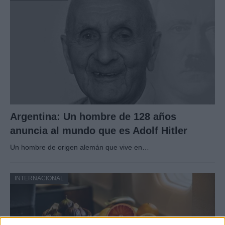
Argentina: Un hombre de 128 años
anuncia al mundo que es Adolf Hitler
Un hombre de origen alemán que vive en…
INTERNACIONAL