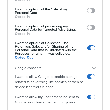
use your data for below specified purposes in below Google
consent section.
I want to opt-out of the Sale of my
Personal Data.
Guía práctica para entender conflictos
Opted In
internacionales paso a paso
I want to opt-out of processing my
Personal Data for Targeted Advertising.
Domina el arte de evaluar fuentes y mapas,…
Opted In
I want to opt-out of Collection, Use,
Retention, Sale, and/or Sharing of my
INTERNACIONAL
Personal Data that Is Unrelated with the
Purposes for which it was collected.
Opted Out
Google consents
I want to allow Google to enable storage
related to advertising like cookies on web or
device identifiers in apps.
I want to allow my user data to be sent to
Google for online advertising purposes.
Jornadas Nacionales de Movilidad