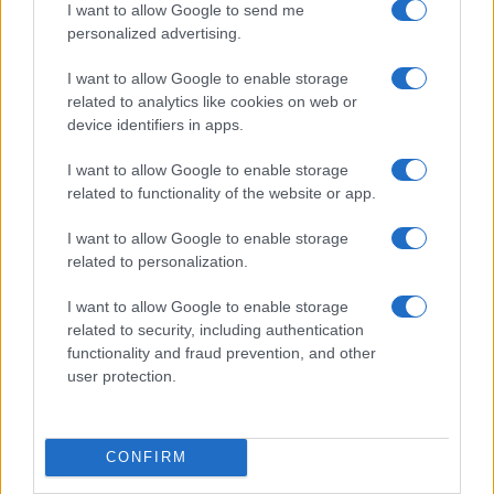
I want to allow Google to send me
Erasmus+ en la Universidad de Jaén
personalized advertising.
La Universidad de Jaén será el epicentro del…
I want to allow Google to enable storage
related to analytics like cookies on web or
INTERNACIONAL
device identifiers in apps.
I want to allow Google to enable storage
related to functionality of the website or app.
I want to allow Google to enable storage
related to personalization.
I want to allow Google to enable storage
related to security, including authentication
functionality and fraud prevention, and other
user protection.
Control de Irán sobre el estrecho de
Ormuz complica el comercio marítimo
Irán gestiona el estrecho de Ormuz como herramienta…
CONFIRM