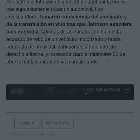
Arrestaron a Johnson el lunes 18 de abril por la noche
tras supuestamente robar un automóvil. Los
investigadores
tomaron consciencia del asesinato y
de la transmisión en vivo tras que Johnson estuviera
bajo custodia
. Además de asesinato, Johnson está
acusado de robo de un vehículo motorizado y huida
agravada de un oficial. Johnson está detenido sin
derecho a fianza, y no estaba claro el miércoles 20 de
abril si había contratado ya a un abogado.
0:29 /
Ad
hub
Media
POWERED
1
/
4
3:19
BY
CRIMEN
INSTAGRAM
© Riproduzione riservata