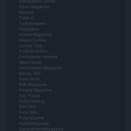
Professione Lavoro
Sport Magazine
Style24
Think.it
Tuobenessere
Viaggiamo
Nonne Magazine
Milano Cortina
Luxury Club
Il Calcio Online
Professione mamma
World Music
Investimenti Magazine
Money 365
Zona Nerd
B2B Magazine
People Magazine
Day Travel
Tutto Gaming
ESG 365
Food Wiki
FuturoDonna
HomeMagazine
SecondHomeMagazine