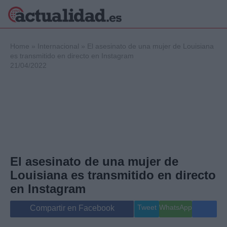
×
Home
»
Internacional
»
El asesinato de una mujer de Louisiana
es transmitido en directo en Instagram
21/04/2022
Política
Ciencia y
Tecnología
Crónica
Deportes
Economía
Salud y Bienestar
El asesinato de una mujer de
Internacional
Louisiana es transmitido en directo
Gente
Viajes
en Instagram
Musica
Tweet
WhatsApp
Compartir en Facebook