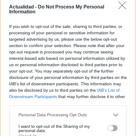
Actualidad -
Do Not Process My Personal
Information
If you wish to opt-out of the sale, sharing to third parties, or
processing of your personal or sensitive information for
targeted advertising by us, please use the below opt-out
Productos locales y más vuelos: Binter
section to confirm your selection. Please note that after your
opt-out request is processed you may continue seeing
refuerza su apuesta por Canarias
interest-based ads based on personal information utilized by
Binter no solo conecta las islas, sino que…
us or personal information disclosed to third parties prior to
your opt-out. You may separately opt-out of the further
disclosure of your personal information by third parties on the
INTERNACIONAL
IAB’s list of downstream participants. This information may
also be disclosed by us to third parties on the
IAB’s List of
Downstream Participants
that may further disclose it to other
third parties.
Please note that this website/app uses one or more Google
Personal Data Processing Opt Outs
services and may gather and store information including but
not limited to your visit or usage behaviour. You may click to
I want to opt-out of the Sharing of my
personal data.
grant or deny consent to Google and its third-party tags to
Opted In