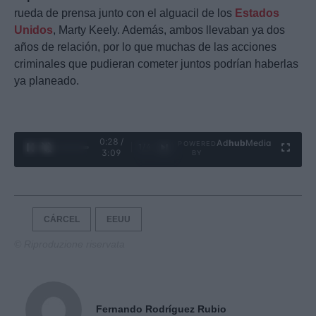
rueda de prensa junto con el alguacil de los
Estados
Unidos
, Marty Keely. Además, ambos llevaban ya dos
años de relación, por lo que muchas de las acciones
criminales que pudieran cometer juntos podrían haberlas
ya planeado.
0:29 /
Ad
hub
Media
POWERED
1
/
4
3:09
BY
CÁRCEL
EEUU
© Riproduzione riservata
Fernando Rodríguez Rubio