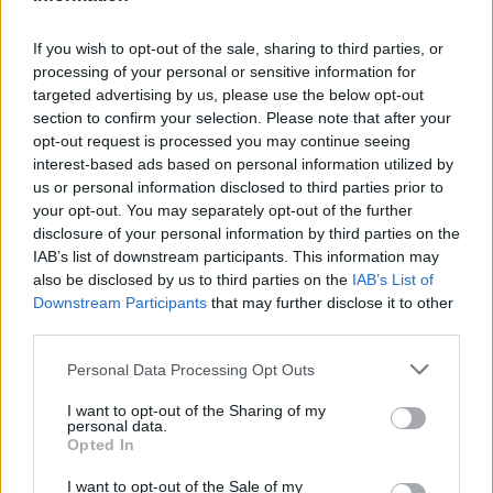
If you wish to opt-out of the sale, sharing to third parties, or
Productos locales y más vuelos: Binter
processing of your personal or sensitive information for
targeted advertising by us, please use the below opt-out
refuerza su apuesta por Canarias
section to confirm your selection. Please note that after your
Binter no solo conecta las islas, sino que…
opt-out request is processed you may continue seeing
interest-based ads based on personal information utilized by
us or personal information disclosed to third parties prior to
INTERNACIONAL
your opt-out. You may separately opt-out of the further
disclosure of your personal information by third parties on the
IAB’s list of downstream participants. This information may
also be disclosed by us to third parties on the
IAB’s List of
Downstream Participants
that may further disclose it to other
third parties.
Please note that this website/app uses one or more Google
Personal Data Processing Opt Outs
services and may gather and store information including but
not limited to your visit or usage behaviour. You may click to
I want to opt-out of the Sharing of my
personal data.
grant or deny consent to Google and its third-party tags to
Opted In
use your data for below specified purposes in below Google
Jornadas Nacionales de Movilidad
consent section.
I want to opt-out of the Sale of my