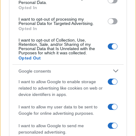
Personal Data.
Erasmus+ en la Universidad de Jaén
Opted In
La Universidad de Jaén será el epicentro del…
I want to opt-out of processing my
Personal Data for Targeted Advertising.
Opted In
INTERNACIONAL
I want to opt-out of Collection, Use,
Retention, Sale, and/or Sharing of my
Personal Data that Is Unrelated with the
Purposes for which it was collected.
Opted Out
Google consents
I want to allow Google to enable storage
related to advertising like cookies on web or
device identifiers in apps.
Una mujer amamanta a su novio antes de
I want to allow my user data to be sent to
Google for online advertising purposes.
tener relaciones sexuales
Una mujer amamanta a su novio y explica…
I want to allow Google to send me
personalized advertising.