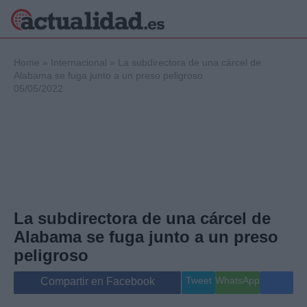
×
Home
»
Internacional
»
La subdirectora de una cárcel de
Alabama se fuga junto a un preso peligroso
05/05/2022
Política
Ciencia y
Tecnología
Crónica
Deportes
Economía
Salud y Bienestar
La subdirectora de una cárcel de
Internacional
Alabama se fuga junto a un preso
Gente
Viajes
peligroso
Musica
Tweet
WhatsApp
Compartir en Facebook