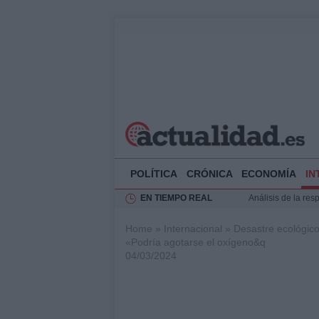
POLÍTICA
CRÓNICA
ECONOMÍA
IN
EN TIEMPO REAL
Análisis de la res
Ciclovía Nocturna
Home
»
Internacional
»
Desastre ecológico
Felipe VI recibe 
«Podría agotarse el oxígeno&q
Felipe VI y Juan 
04/03/2024