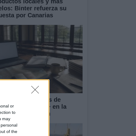
oductos locales y más
elos: Binter refuerza su
uesta por Canarias
rnadas Nacionales de
vilidad Erasmus+ en la
sonal or
ection to
iversidad de Jaén
ou may
 personal
out of the