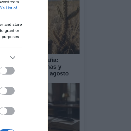
 downstream
B’s List of
er and store
to grant or
ed purposes
a de calor en España:
mperaturas extremas y
ertas hasta el 2 de agosto