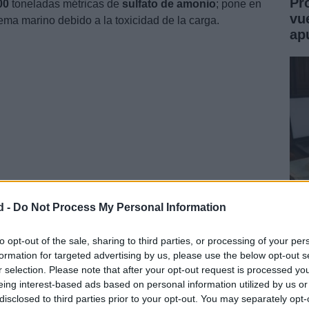
Pr
00
toneladas métricas de
sulfato de amonio
; pone en
vu
tema marino debido a la toxicidad de la carga.
ap
d -
Do Not Process My Personal Information
Jo
Mo
to opt-out of the sale, sharing to third parties, or processing of your per
formation for targeted advertising by us, please use the below opt-out s
Un
r selection. Please note that after your opt-out request is processed y
eing interest-based ads based on personal information utilized by us or
disclosed to third parties prior to your opt-out. You may separately opt-