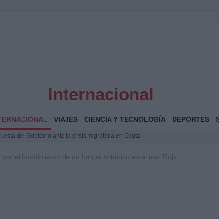
Internacional
TERNACIONAL
VIAJES
CIENCIA Y TECNOLOGÍA
DEPORTES
puesta del Gobierno ante la crisis migratoria en Ceuta
 Bogotá 2026: fecha, recorrido y actividades especiales
 por el hundimiento de un buque británico en el mar Rojo:
a Juan Jesús Vivas en Palma para analizar la situación en Ceuta
Jesús Vivas se reúnen en Marivent para abordar la situación en Ceuta