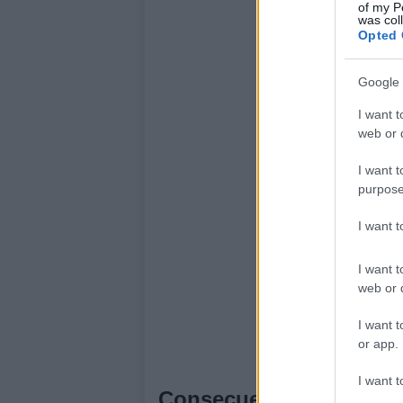
of my P
was col
Opted 
Google 
I want t
web or d
I want t
purpose
I want 
I want t
web or d
I want t
or app.
I want t
Consecuencias más allá