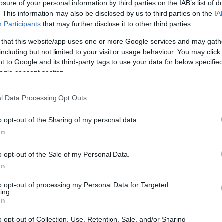
losure of your personal information by third parties on the IAB’s list of
. This information may also be disclosed by us to third parties on the
IA
Participants
that may further disclose it to other third parties.
 that this website/app uses one or more Google services and may gath
including but not limited to your visit or usage behaviour. You may click 
 to Google and its third-party tags to use your data for below specifi
ha expresado su profunda preocupación ante la
ogle consent section.
l Data Processing Opt Outs
Ol
dioambiental sin precedentes. El sulfato de amonio,
te
a, puede causar la
muerte masiva de la vida marina
al
o opt-out of the Sharing of my personal data.
al
ntrolada de algas y otros microorganismos, agotando el
In
o opt-out of the Sale of my Personal Data.
In
to opt-out of processing my Personal Data for Targeted
ing.
In
o opt-out of Collection, Use, Retention, Sale, and/or Sharing