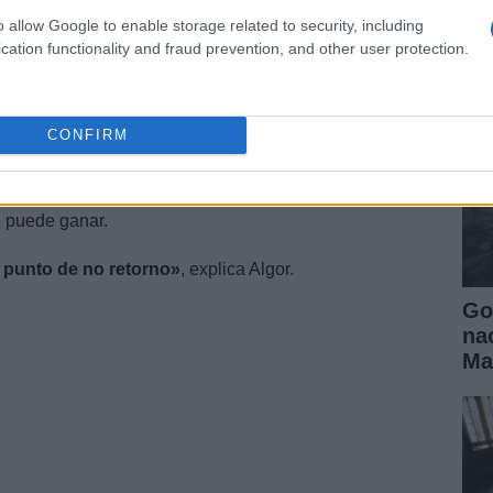
ll
o allow Google to enable storage related to security, including
lfato de amonio, Algor señala otro peligro: el
cation functionality and fraud prevention, and other user protection.
lidad y alto contenido en azufre.
en el agua, aceleraría la desaparición del ecosistema
CONFIRM
sis.
cen haber llegado a un sombrío consenso: la batalla
e puede ganar.
 punto de no retorno»
, explica Algor.
Go
na
Ma