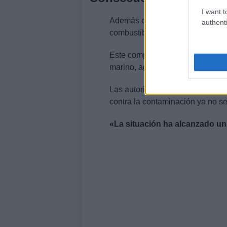
I want t
Además del impacto directo del su
authenti
combustible del barco, de baja ca
Este compuesto, de ser liberado 
marino, agravando aún más la cri
Las autoridades y expertos pare
contra la contaminación ya no s
«La situación ha alcanzado un