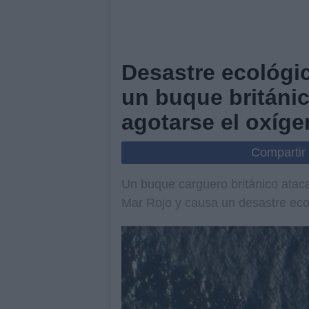
Desastre ecológi
un buque británic
agotarse el oxíg
Compartir
Un buque carguero británico atac
Mar Rojo y causa un desastre eco