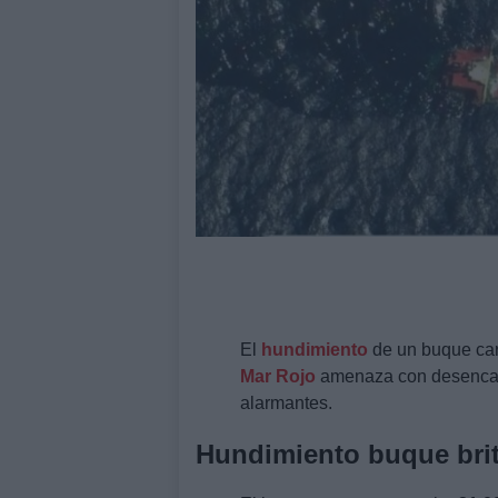
El
hundimiento
de un buque car
Mar Rojo
amenaza con desenca
alarmantes.
Hundimiento buque brit