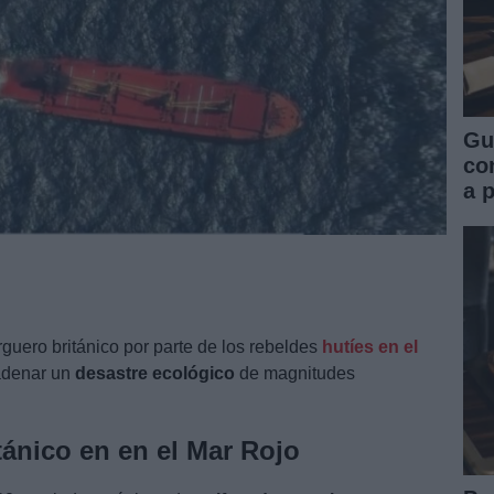
Gu
co
a 
guero británico por parte de los rebeldes
hutíes en el
denar un
desastre ecológico
de magnitudes
ánico en en el Mar Rojo