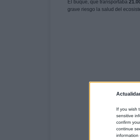
El buque, que transportaba
21.0
grave riesgo la salud del ecosis
Actualida
If you wish 
sensitive in
confirm you
continue se
information 