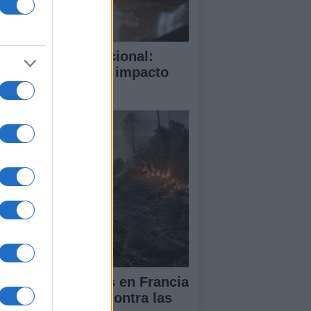
rte Penal Internacional:
mo funciona y su impacto
obal
cendios forestales en Francia
España: la lucha contra las