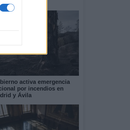
amas que no cesa
bierno activa emergencia
cional por incendios en
drid y Ávila