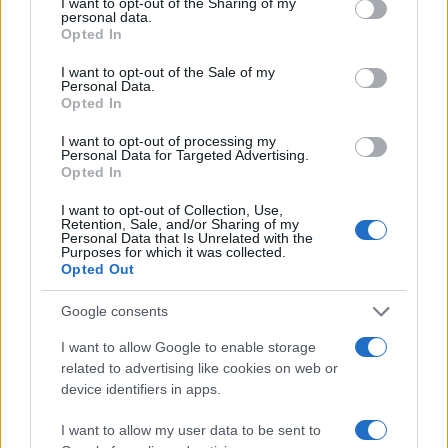
not limited to your visit or usage behaviour. You may click to
I want to opt-out of the Sharing of my
personal data.
INTERNACIONAL
grant or deny consent to Google and its third-party tags to
Opted In
use your data for below specified purposes in below Google
consent section.
I want to opt-out of the Sale of my
Personal Data.
Opted In
I want to opt-out of processing my
Personal Data for Targeted Advertising.
Opted In
I want to opt-out of Collection, Use,
Retention, Sale, and/or Sharing of my
Personal Data that Is Unrelated with the
Purposes for which it was collected.
Argentina: Un hombre de 128 años
Opted Out
anuncia al mundo que es Adolf Hitler
Google consents
Un hombre de origen alemán que vive en…
I want to allow Google to enable storage
related to advertising like cookies on web or
INTERNACIONAL
device identifiers in apps.
I want to allow my user data to be sent to