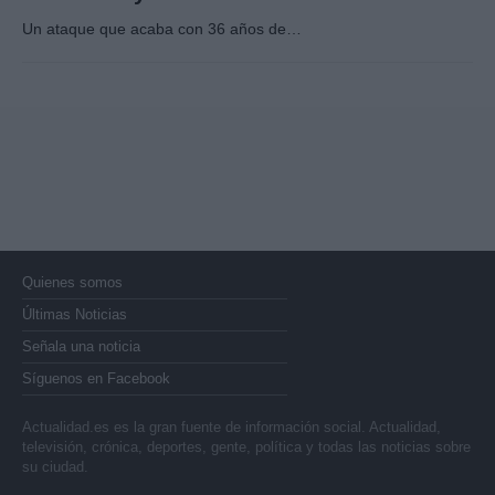
Un ataque que acaba con 36 años de…
Quienes somos
Últimas Noticias
Señala una noticia
Síguenos en Facebook
Actualidad.es es la gran fuente de información social. Actualidad,
televisión, crónica, deportes, gente, política y todas las noticias sobre
su ciudad.