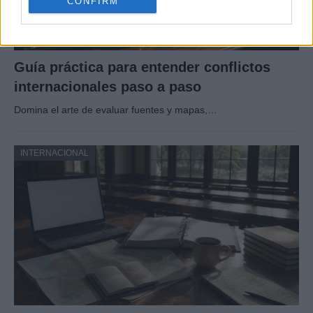
CONFIRM
Guía práctica para entender conflictos
internacionales paso a paso
Domina el arte de evaluar fuentes y mapas,…
INTERNACIONAL