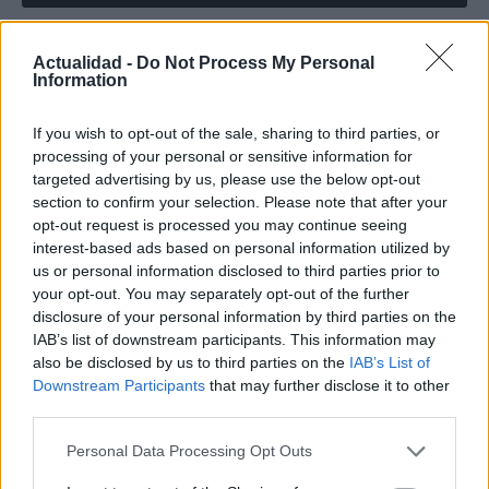
Actualidad -
Do Not Process My Personal
Information
Diego Morales
If you wish to opt-out of the sale, sharing to third parties, or
processing of your personal or sensitive information for
targeted advertising by us, please use the below opt-out
Diego Morales escribe igual de bien sobre la táctica de un derbi
section to confirm your selection. Please note that after your
madrileño y una ruta gastronómica por Asturias. Periodismo deportivo
opt-out request is processed you may continue seeing
con contexto y crónica de viaje con itinerario real.
interest-based ads based on personal information utilized by
us or personal information disclosed to third parties prior to
your opt-out. You may separately opt-out of the further
Contacto:
disclosure of your personal information by third parties on the
IAB’s list of downstream participants. This information may
also be disclosed by us to third parties on the
IAB’s List of
ARTÍCULO ANTERIOR
Downstream Participants
that may further disclose it to other
ARTÍCULO SIGUIENTE
third parties.
Please note that this website/app uses one or more Google
Personal Data Processing Opt Outs
Más leídos
services and may gather and store information including but