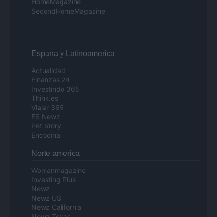
HomeMagazine
SecondHomeMagazine
Espana y Latinoamerica
Actualidad
Finanzas 24
Investindo 365
Think.es
Viajar 365
ES Newz
Pet Story
Encocina
Norte america
Womanmagazine
Investing Plus
Newz
Newz US
Newz California
Newz Texas