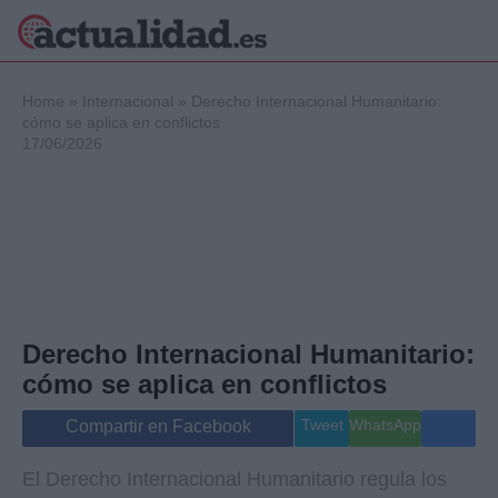
×
Home
»
Internacional
»
Derecho Internacional Humanitario:
cómo se aplica en conflictos
17/06/2026
Política
Ciencia y
Tecnología
Crónica
Deportes
Economía
Salud y Bienestar
Derecho Internacional Humanitario:
Internacional
cómo se aplica en conflictos
Gente
Viajes
Tweet
WhatsApp
Compartir en Facebook
Musica
El Derecho Internacional Humanitario regula los