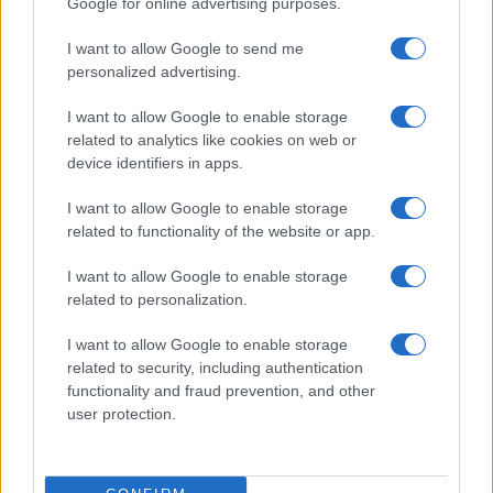
Google for online advertising purposes.
I want to allow Google to send me
personalized advertising.
I want to allow Google to enable storage
related to analytics like cookies on web or
device identifiers in apps.
Productos locales y más vuelos: Binter
I want to allow Google to enable storage
refuerza su apuesta por Canarias
related to functionality of the website or app.
Binter no solo conecta las islas, sino que…
I want to allow Google to enable storage
related to personalization.
INTERNACIONAL
I want to allow Google to enable storage
related to security, including authentication
functionality and fraud prevention, and other
user protection.