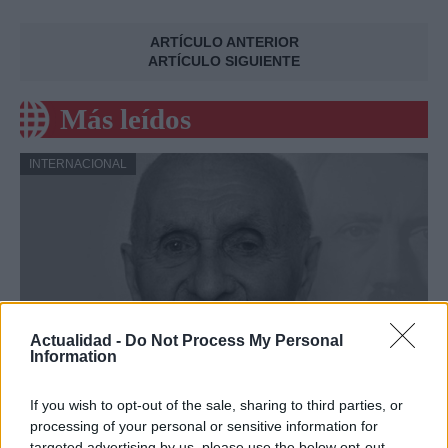
ARTÍCULO ANTERIOR
ARTÍCULO SIGUIENTE
Más leídos
INTERNACIONAL
Actualidad -
Do Not Process My Personal
Information
Argentina: Un hombre de 128 años
If you wish to opt-out of the sale, sharing to third parties, or
processing of your personal or sensitive information for
anuncia al mundo que es Adolf Hitler
targeted advertising by us, please use the below opt-out