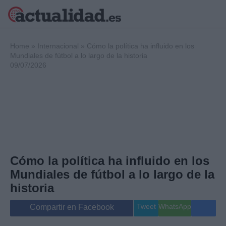
×
Home
»
Internacional
»
Cómo la política ha influido en los
Mundiales de fútbol a lo largo de la historia
09/07/2026
Política
Ciencia y
Tecnología
Crónica
Deportes
Economía
Salud y Bienestar
Cómo la política ha influido en los
Internacional
Mundiales de fútbol a lo largo de la
Gente
Viajes
historia
Musica
Tweet
WhatsApp
Compartir en Facebook