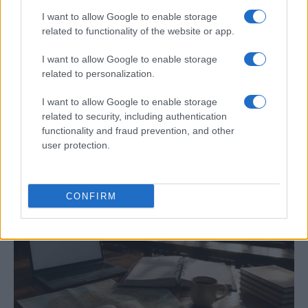
I want to allow Google to enable storage
related to functionality of the website or app.
I want to allow Google to enable storage
related to personalization.
I want to allow Google to enable storage
Guía práctica para entender conflictos
related to security, including authentication
internacionales paso a paso
functionality and fraud prevention, and other
user protection.
Domina el arte de evaluar fuentes y mapas,…
INTERNACIONAL
CONFIRM