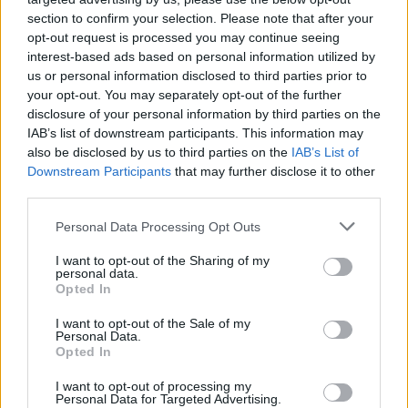
Un hombre de origen alemán que vive en…
section to confirm your selection. Please note that after your
opt-out request is processed you may continue seeing
interest-based ads based on personal information utilized by
INTERNACIONAL
us or personal information disclosed to third parties prior to
your opt-out. You may separately opt-out of the further
disclosure of your personal information by third parties on the
IAB’s list of downstream participants. This information may
also be disclosed by us to third parties on the
IAB’s List of
Downstream Participants
that may further disclose it to other
third parties.
Please note that this website/app uses one or more Google
Personal Data Processing Opt Outs
services and may gather and store information including but
not limited to your visit or usage behaviour. You may click to
I want to opt-out of the Sharing of my
personal data.
grant or deny consent to Google and its third-party tags to
Opted In
Productos locales y más vuelos: Binter
use your data for below specified purposes in below Google
refuerza su apuesta por Canarias
consent section.
I want to opt-out of the Sale of my
Personal Data.
Binter no solo conecta las islas, sino que…
Opted In
I want to opt-out of processing my
Personal Data for Targeted Advertising.
INTERNACIONAL