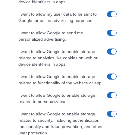
device identifiers in apps.
I want to allow my user data to be sent to
Google for online advertising purposes.
Crisis migratoria en Ceuta: La UE dividida
I want to allow Google to send me
entre el apoyo a España y las demandas
personalized advertising.
de Italia
I want to allow Google to enable storage
La crisis migratoria en Ceuta ha desatado tensiones…
related to analytics like cookies on web or
device identifiers in apps.
POLÍTICA
I want to allow Google to enable storage
related to functionality of the website or app.
I want to allow Google to enable storage
related to personalization.
I want to allow Google to enable storage
related to security, including authentication
functionality and fraud prevention, and other
user protection.