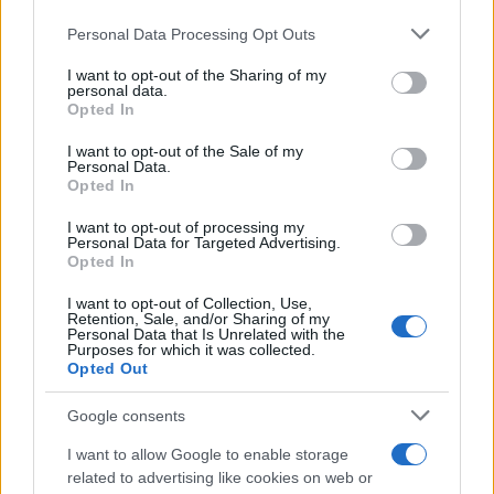
Please note that this website/app uses one or more Google
Personal Data Processing Opt Outs
services and may gather and store information including but
not limited to your visit or usage behaviour. You may click to
I want to opt-out of the Sharing of my
personal data.
grant or deny consent to Google and its third-party tags to
Opted In
use your data for below specified purposes in below Google
consent section.
I want to opt-out of the Sale of my
Análisis de la crisis migratoria en Ceuta y
Personal Data.
Opted In
las críticas internacionales a Pedro
Sánchez
I want to opt-out of processing my
Personal Data for Targeted Advertising.
Opted In
La crisis migratoria en Ceuta ha generado fuertes…
I want to opt-out of Collection, Use,
Retention, Sale, and/or Sharing of my
Personal Data that Is Unrelated with the
POLÍTICA
Purposes for which it was collected.
Opted Out
Google consents
I want to allow Google to enable storage
related to advertising like cookies on web or