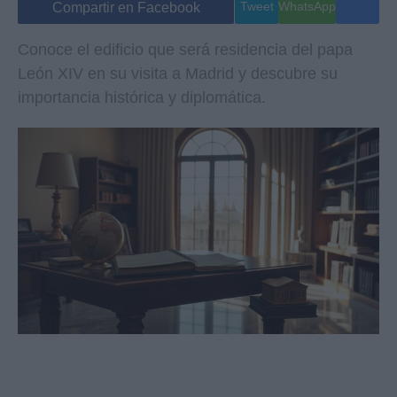
Tweet
WhatsApp
Compartir en Facebook
Conoce el edificio que será residencia del papa
León XIV en su visita a Madrid y descubre su
importancia histórica y diplomática.