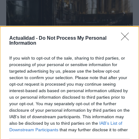
Actualidad -
Do Not Process My Personal
Information
If you wish to opt-out of the sale, sharing to third parties, or
processing of your personal or sensitive information for
targeted advertising by us, please use the below opt-out
El impacto de la iniciativa de Gabriel
section to confirm your selection. Please note that after your
Rufián en el panorama político español
opt-out request is processed you may continue seeing
interest-based ads based on personal information utilized by
Gabriel Rufián ha logrado captar la atención mediática…
us or personal information disclosed to third parties prior to
your opt-out. You may separately opt-out of the further
disclosure of your personal information by third parties on the
POLÍTICA
IAB’s list of downstream participants. This information may
also be disclosed by us to third parties on the
IAB’s List of
Downstream Participants
that may further disclose it to other
third parties.