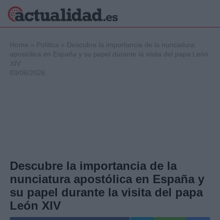
×
Home
»
Política
»
Descubre la importancia de la nunciatura
apostólica en España y su papel durante la visita del papa León
XIV
03/06/2026
Política
Ciencia y
Tecnología
Crónica
Deportes
Economía
Salud y Bienestar
Internacional
Descubre la importancia de la
Gente
nunciatura apostólica en España y
Viajes
su papel durante la visita del papa
Musica
León XIV