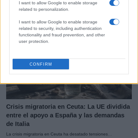
seguidores de MAGA
I want to allow Google to enable storage
related to personalization.
Los influencers del movimiento MAGA están revisando sus…
I want to allow Google to enable storage
related to security, including authentication
POLÍTICA
functionality and fraud prevention, and other
user protection.
CONFIRM
Crisis migratoria en Ceuta: La UE dividida
entre el apoyo a España y las demandas
de Italia
La crisis migratoria en Ceuta ha desatado tensiones…