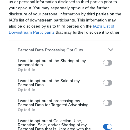
us or personal information disclosed to third parties prior to
your opt-out. You may separately opt-out of the further
disclosure of your personal information by third parties on the
IAB’s list of downstream participants. This information may
Análisis de la crisis migratoria en Ceuta y
also be disclosed by us to third parties on the
IAB’s List of
Downstream Participants
that may further disclose it to other
las críticas internacionales a Pedro
third parties.
Sánchez
Please note that this website/app uses one or more Google
Personal Data Processing Opt Outs
La crisis migratoria en Ceuta ha generado fuertes…
services and may gather and store information including but
not limited to your visit or usage behaviour. You may click to
I want to opt-out of the Sharing of my
personal data.
grant or deny consent to Google and its third-party tags to
Opted In
POLÍTICA
use your data for below specified purposes in below Google
consent section.
I want to opt-out of the Sale of my
Personal Data.
Opted In
I want to opt-out of processing my
Personal Data for Targeted Advertising.
Opted In
I want to opt-out of Collection, Use,
Retention, Sale, and/or Sharing of my
Personal Data that Is Unrelated with the