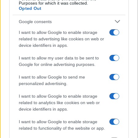
Purposes for which it was collected.
Opted Out
El impacto de la iniciativa de Gabriel
Rufián en el panorama político español
Google consents
Gabriel Rufián ha logrado captar la atención mediática…
I want to allow Google to enable storage
related to advertising like cookies on web or
device identifiers in apps.
POLÍTICA
I want to allow my user data to be sent to
Google for online advertising purposes.
I want to allow Google to send me
personalized advertising.
I want to allow Google to enable storage
related to analytics like cookies on web or
device identifiers in apps.
I want to allow Google to enable storage
Cómo la política exterior de Trump está
related to functionality of the website or app.
transformando las posturas de los