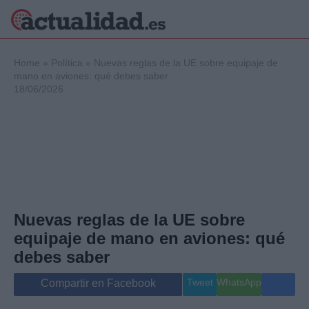
×
Home
»
Política
»
Nuevas reglas de la UE sobre equipaje de
mano en aviones: qué debes saber
18/06/2026
Política
Ciencia y
Tecnología
Crónica
Deportes
Economía
Salud y Bienestar
Nuevas reglas de la UE sobre
Internacional
equipaje de mano en aviones: qué
Gente
Viajes
debes saber
Musica
Tweet
WhatsApp
Compartir en Facebook