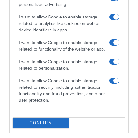
personalized advertising.
I want to allow Google to enable storage
SALUD Y BIENESTAR
related to analytics like cookies on web or
device identifiers in apps.
I want to allow Google to enable storage
related to functionality of the website or app.
I want to allow Google to enable storage
related to personalization.
I want to allow Google to enable storage
related to security, including authentication
Guía para delegar tareas y evitar la
functionality and fraud prevention, and other
sobrecarga emocional
user protection.
El cuidado de otros puede convertirse en una…
CONFIRM
SALUD Y BIENESTAR