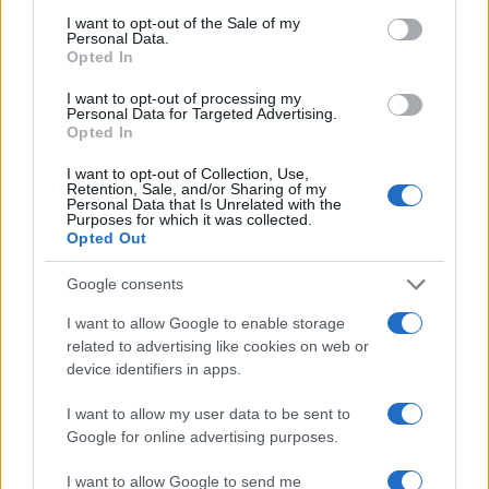
Guía completa para preparar tu vivienda
consent section.
I want to opt-out of the Sale of my
Personal Data.
ante incendios forestales
Opted In
Conoce las medidas esenciales para proteger tu hogar…
I want to opt-out of processing my
Personal Data for Targeted Advertising.
Opted In
SALUD Y BIENESTAR
I want to opt-out of Collection, Use,
Retention, Sale, and/or Sharing of my
Personal Data that Is Unrelated with the
Purposes for which it was collected.
Opted Out
Google consents
I want to allow Google to enable storage
related to advertising like cookies on web or
device identifiers in apps.
I want to allow my user data to be sent to
Cómo reconocer, prevenir y actuar ante
Google for online advertising purposes.
los golpes de calor
I want to allow Google to send me
Los golpes de calor son una emergencia médica…