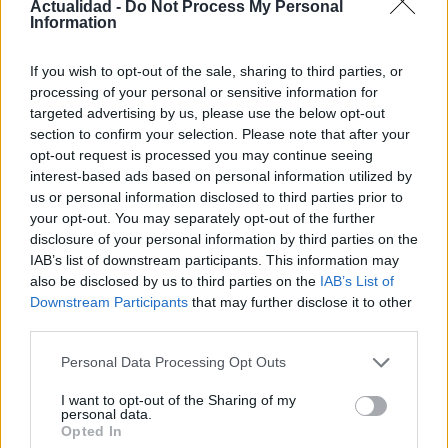
Actualidad -
Do Not Process My Personal
Information
If you wish to opt-out of the sale, sharing to third parties, or
processing of your personal or sensitive information for
Cómo protegerse del golpe de calor con
targeted advertising by us, please use the below opt-out
hábitos y señales esenciales
section to confirm your selection. Please note that after your
opt-out request is processed you may continue seeing
El golpe de calor es una emergencia médica…
interest-based ads based on personal information utilized by
us or personal information disclosed to third parties prior to
your opt-out. You may separately opt-out of the further
SALUD Y BIENESTAR
disclosure of your personal information by third parties on the
IAB’s list of downstream participants. This information may
also be disclosed by us to third parties on the
IAB’s List of
Downstream Participants
that may further disclose it to other
third parties.
Please note that this website/app uses one or more Google
Personal Data Processing Opt Outs
services and may gather and store information including but
not limited to your visit or usage behaviour. You may click to
I want to opt-out of the Sharing of my
personal data.
grant or deny consent to Google and its third-party tags to
Opted In
use your data for below specified purposes in below Google