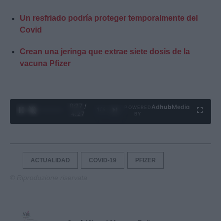
Un resfriado podría proteger temporalmente del
Covid
Crean una jeringa que extrae siete dosis de la
vacuna Pfizer
0:28 /
Ad
hub
Media
POWERED
1
/
4
4:27
BY
ACTUALIDAD
COVID-19
PFIZER
© Riproduzione riservata