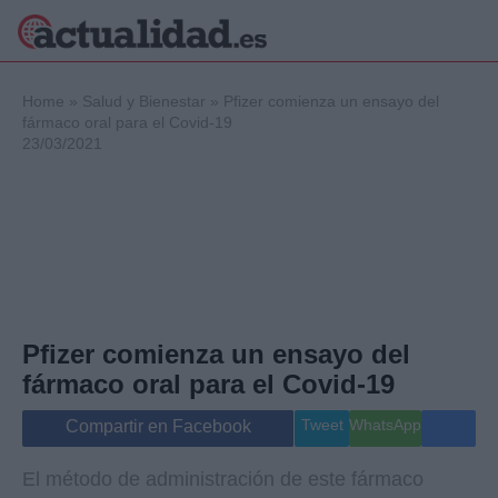
×
Home
»
Salud y Bienestar
»
Pfizer comienza un ensayo del
fármaco oral para el Covid-19
23/03/2021
Política
Ciencia y
Tecnología
Crónica
Deportes
Economía
Salud y Bienestar
Pfizer comienza un ensayo del
Internacional
fármaco oral para el Covid-19
Gente
Viajes
Tweet
WhatsApp
Compartir en Facebook
Musica
El método de administración de este fármaco