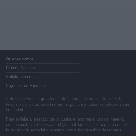
Quienes somos
Últimas Noticias
Señala una noticia
Síguenos en Facebook
Actualidad.es es la gran fuente de información social. Actualidad,
televisión, crónica, deportes, gente, política y todas las noticias sobre
su ciudad.
Para señalar a la redacción de cualquier error en el uso del material
confidencial, escríbanos a
staff@actualidad.es
: nos ocuparemos de
la retirada del material que atenta contra los derechos de terceros.