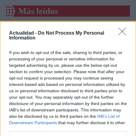
Más leídos
SALUD Y BIENESTAR
Actualidad -
Do Not Process My Personal
Information
If you wish to opt-out of the sale, sharing to third parties, or
processing of your personal or sensitive information for
targeted advertising by us, please use the below opt-out
section to confirm your selection. Please note that after your
opt-out request is processed you may continue seeing
interest-based ads based on personal information utilized by
us or personal information disclosed to third parties prior to
your opt-out. You may separately opt-out of the further
Crianza tradicional para una infancia más
disclosure of your personal information by third parties on the
autónoma
IAB’s list of downstream participants. This information may
also be disclosed by us to third parties on the
IAB’s List of
La crianza cotidiana se construye mediante decisiones
Downstream Participants
that may further disclose it to other
pequeñas…
third parties.