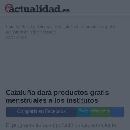
×
Home
»
Salud y Bienestar
»
Cataluña dará productos gratis
menstruales a los institutos
12/11/2021
Política
Ciencia y
Tecnología
Crónica
Deportes
Economía
Salud y Bienestar
Cataluña dará productos gratis
Internacional
menstruales a los institutos
Gente
Viajes
Tweet
WhatsApp
Compartir en Facebook
Musica
El programa irá acompañado de asesoramiento