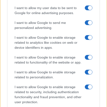
I want to allow my user data to be sent to
Google for online advertising purposes.
I want to allow Google to send me
personalized advertising.
I want to allow Google to enable storage
Guía completa para la seguridad en
related to analytics like cookies on web or
device identifiers in apps.
eventos masivos
Organizar un evento masivo seguro requiere planificación
I want to allow Google to enable storage
meticulosa.…
related to functionality of the website or app.
I want to allow Google to enable storage
SALUD Y BIENESTAR
related to personalization.
I want to allow Google to enable storage
related to security, including authentication
functionality and fraud prevention, and other
user protection.