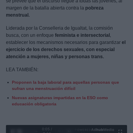
se preveé que el discurso llegue a todas las jóvenes, al
margen de la batalla abierta contra la
pobreza
menstrual.
Liderada por la Conselleria de Igualtat, la comisión
busca, con un enfoque
feminista e intersectorial
,
establecer los mecanismos necesarios para garantizar
el
ejercicio de los derechos sexuales, con especial
atención a mujeres, niñas y personas trans.
LEA TAMBIÉN:
Proponen la baja laboral para aquellas personas que
sufran una menstruación difícil
Nuevas asignaturas impartidas en la ESO como
educación obligatoria
0:06 /
Ad
hub
Media
POWERED
1
/
4