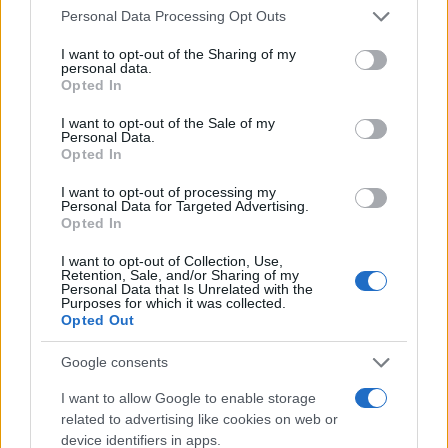
Please note that this website/app uses one or more Google
Personal Data Processing Opt Outs
SALUD Y BIENESTAR
services and may gather and store information including but
not limited to your visit or usage behaviour. You may click to
I want to opt-out of the Sharing of my
personal data.
grant or deny consent to Google and its third-party tags to
Opted In
use your data for below specified purposes in below Google
consent section.
I want to opt-out of the Sale of my
Personal Data.
Opted In
I want to opt-out of processing my
Personal Data for Targeted Advertising.
Opted In
Guía para delegar tareas y evitar la
I want to opt-out of Collection, Use,
Retention, Sale, and/or Sharing of my
sobrecarga emocional
Personal Data that Is Unrelated with the
Purposes for which it was collected.
Opted Out
El cuidado de otros puede convertirse en una…
Google consents
SALUD Y BIENESTAR
I want to allow Google to enable storage
related to advertising like cookies on web or
device identifiers in apps.