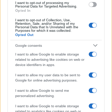
I want to opt-out of processing my
Personal Data for Targeted Advertising.
SALUD Y BIENESTAR
Opted In
I want to opt-out of Collection, Use,
Retention, Sale, and/or Sharing of my
Personal Data that Is Unrelated with the
Purposes for which it was collected.
Opted Out
Google consents
I want to allow Google to enable storage
related to advertising like cookies on web or
device identifiers in apps.
Guía completa para preparar tu vivienda
ante incendios forestales
I want to allow my user data to be sent to
Google for online advertising purposes.
Conoce las medidas esenciales para proteger tu hogar…
I want to allow Google to send me
personalized advertising.
SALUD Y BIENESTAR
I want to allow Google to enable storage
related to analytics like cookies on web or