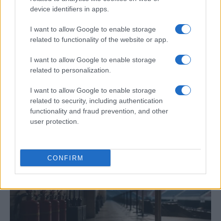
device identifiers in apps.
I want to allow Google to enable storage
related to functionality of the website or app.
I want to allow Google to enable storage
related to personalization.
I want to allow Google to enable storage
Rutina diaria y nocturna para mayores:
related to security, including authentication
consejos para un sueño reparador
functionality and fraud prevention, and other
user protection.
Optimiza el descanso de los mayores con una…
SALUD Y BIENESTAR
CONFIRM