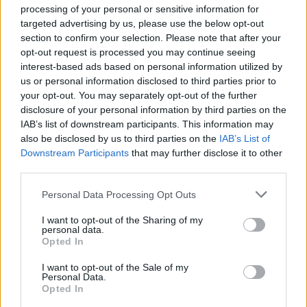
processing of your personal or sensitive information for
La crianza cotidiana se construye mediante decisiones
targeted advertising by us, please use the below opt-out
pequeñas…
section to confirm your selection. Please note that after your
opt-out request is processed you may continue seeing
interest-based ads based on personal information utilized by
SALUD Y BIENESTAR
us or personal information disclosed to third parties prior to
your opt-out. You may separately opt-out of the further
disclosure of your personal information by third parties on the
IAB’s list of downstream participants. This information may
also be disclosed by us to third parties on the
IAB’s List of
Downstream Participants
that may further disclose it to other
third parties.
Please note that this website/app uses one or more Google
Personal Data Processing Opt Outs
services and may gather and store information including but
not limited to your visit or usage behaviour. You may click to
I want to opt-out of the Sharing of my
personal data.
grant or deny consent to Google and its third-party tags to
Guía para delegar tareas y evitar la
Opted In
use your data for below specified purposes in below Google
sobrecarga emocional
consent section.
I want to opt-out of the Sale of my
Personal Data.
El cuidado de otros puede convertirse en una…
Opted In