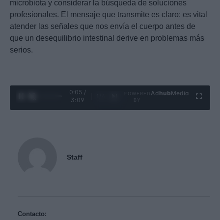
microbiota y considerar la búsqueda de soluciones
profesionales. El mensaje que transmite es claro: es vital
atender las señales que nos envía el cuerpo antes de
que un desequilibrio intestinal derive en problemas más
serios.
0:06 /
Ad
hub
Media
POWERED
1
/
4
3:09
BY
Staff
Contacto: