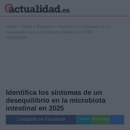
×
Home
»
Salud y Bienestar
»
Identifica los síntomas de un
desequilibrio en la microbiota intestinal en 2025
15/06/2025
Política
Ciencia y
Tecnología
Crónica
Deportes
Economía
Salud y Bienestar
Identifica los síntomas de un
Internacional
desequilibrio en la microbiota
Gente
Viajes
intestinal en 2025
Musica
Tweet
WhatsApp
Compartir en Facebook