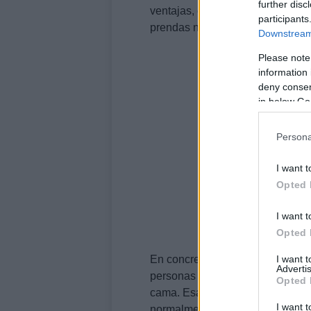
further disc
ventajas, como conciliar el sueñ
participants
prendas no limpias.
Downstream 
Please note
information 
deny consent
in below Go
Persona
I want t
Opted 
I want t
Opted 
I want 
En concreto, un estudio citado p
Advertis
personas que duermen con
calc
Opted 
cama. Esa costumbre puede tras
I want t
normalmente quedan adheridos a l