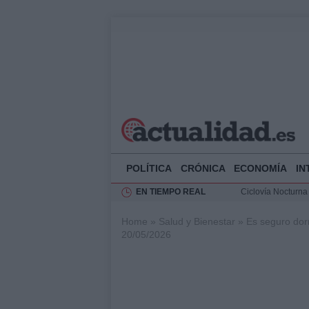
POLÍTICA
CRÓNICA
ECONOMÍA
IN
EN TIEMPO REAL
Ciclovía Nocturna
Felipe VI recibe 
Home
»
Salud y Bienestar
»
Es seguro dorm
Rehabilitación de 
20/05/2026
Análisis de la res