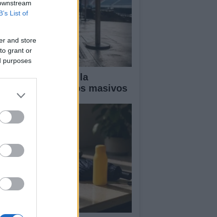
 downstream
B’s List of
er and store
to grant or
ed purposes
ía completa para la
guridad en eventos masivos