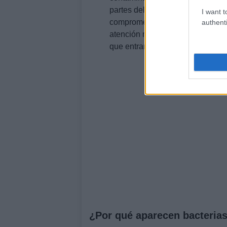
partes del cuerpo y a convivient
I want t
comprometido, estas situaciones
authenti
atención médica. Por tanto, la p
que entran en contacto directo co
¿Por qué aparecen bacterias