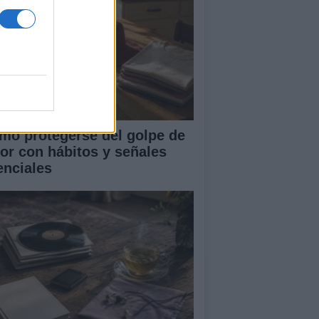
mo protegerse del golpe de
lor con hábitos y señales
enciales