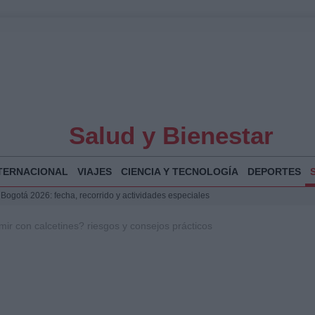
Salud y Bienestar
TERNACIONAL
VIAJES
CIENCIA Y TECNOLOGÍA
DEPORTES
 Bogotá 2026: fecha, recorrido y actividades especiales
a Juan Jesús Vivas en Palma para analizar la situación en Ceuta
ir con calcetines? riesgos y consejos prácticos
la Illa Plana: Menorca apuesta por el deporte náutico sostenible
puesta del Gobierno ante la crisis migratoria en Ceuta