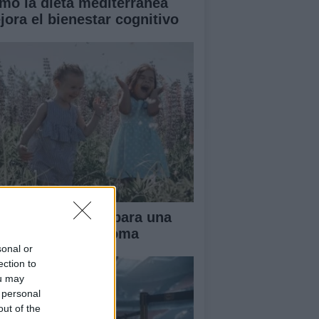
mo la dieta mediterránea
jora el bienestar cognitivo
ianza tradicional para una
fancia más autónoma
sonal or
ection to
ou may
 personal
out of the