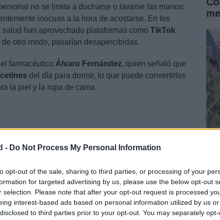
Có
ersonal no se limita a ducharse o lavarse las manos:
me
entemente inocuas a la hora de acostarse. En los
la salud han aprovechado plataformas como
TikTok
, de otro modo, pasarían desapercibidas.
el farmacéutico
Álvaro Fernández
, quien señaló que
lcetines
del día para dormir, lo que puede convertirlos
a la piel y la ropa de cama.
d -
Do Not Process My Personal Information
Cr
in
to opt-out of the sale, sharing to third parties, or processing of your per
formation for targeted advertising by us, please use the below opt-out s
r selection. Please note that after your opt-out request is processed y
eing interest-based ads based on personal information utilized by us or
disclosed to third parties prior to your opt-out. You may separately opt-
 cubiertos por comodidad o por termorregulación tiene