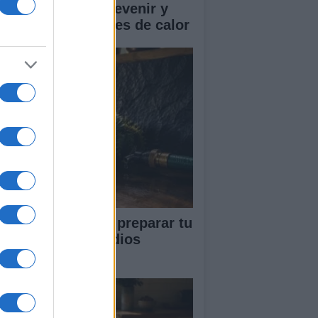
mo reconocer, prevenir y
tuar ante los golpes de calor
ía completa para preparar tu
vienda ante incendios
restales