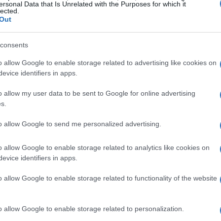
ersonal Data that Is Unrelated with the Purposes for which it
Có
lected.
ac
y los datos disponibles
Out
no es la acción de llevar
calcetines para dormir
la
consents
o reutilizar los que han estado en contacto con el suelo
o allow Google to enable storage related to advertising like cookies on
 las observaciones compartidas en redes, esos
evice identifiers in apps.
r hasta
20 veces más bacterias
que la tapa del
ción gráfica que busca transmitir la magnitud del
o allow my user data to be sent to Google for online advertising
eñaladas aparece la
Pseudomonas aeruginosa
,
s.
ismo que puede causar infecciones en piel dañada y
to allow Google to send me personalized advertising.
cia a heces de insectos como cucarachas.
 la salud
o allow Google to enable storage related to analytics like cookies on
Gu
evice identifiers in apps.
vi
esionada con textiles sucios incrementa la posibilidad
fo
o allow Google to enable storage related to functionality of the website
iones locales hasta infecciones más serias en
 condiciones dermatológicas previas. La presencia
es en los calcetines también favorece la
o allow Google to enable storage related to personalization.
almohadas, lo que extiende la exposición a otras