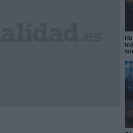
Ru
ma
su