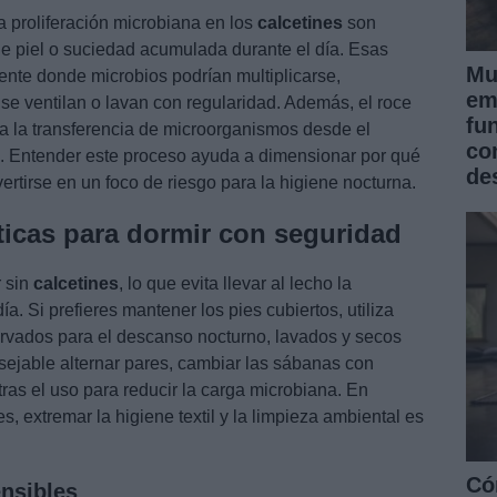
 proliferación microbiana en los
calcetines
son
de piel o suciedad acumulada durante el día. Esas
Mu
nte donde microbios podrían multiplicarse,
em
se ventilan o lavan con regularidad. Además, el roce
fu
lita la transferencia de microorganismos desde el
co
sa. Entender este proceso ayuda a dimensionar por qué
de
tirse en un foco de riesgo para la higiene nocturna.
icas para dormir con seguridad
r sin
calcetines
, lo que evita llevar al lecho la
. Si prefieres mantener los pies cubiertos, utiliza
rvados para el descanso nocturno, lavados y secos
ejable alternar pares, cambiar las sábanas con
 tras el uso para reducir la carga microbiana. En
, extremar la higiene textil y la limpieza ambiental es
Có
ensibles