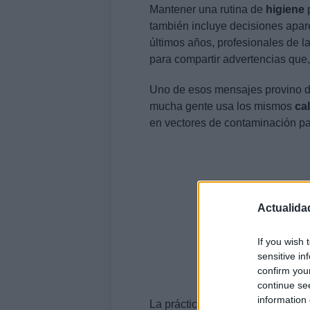
Mantener una rutina de
higiene
p
también incluye decisiones apar
últimos años, profesionales de 
para compartir advertencias que
Uno de esos mensajes provino d
mucha gente usa los mismos
ca
en vectores de contaminación par
Actualida
If you wish 
sensitive in
confirm you
continue se
information 
La práctica de mantener los pies