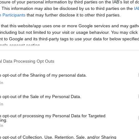
losure of your personal information by third parties on the IAB’s list of
o más rápido, pero también trae riesgos si se emplean
. This information may also be disclosed by us to third parties on the
IA
Participants
that may further disclose it to other third parties.
 that this website/app uses one or more Google services and may gath
including but not limited to your visit or usage behaviour. You may click 
 to Google and its third-party tags to use your data for below specifi
ogle consent section.
Gu
se
l Data Processing Opt Outs
o opt-out of the Sharing of my personal data.
In
o opt-out of the Sale of my Personal Data.
In
to opt-out of processing my Personal Data for Targeted
or el farmacéutico indica que alrededor del
70%
de las
ing.
etines
lo hacen sin cambiarlos antes de meterse en la
In
ladar a las sábanas microorganismos que
o opt-out of Collection, Use, Retention, Sale, and/or Sharing
as fibras tras el uso diurno.