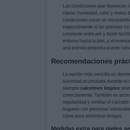
Las condiciones que favorecen la
claras: humedad, calor y restos 
condiciones crean un microambie
especialmente si las prendas no 
constante entre pie y tejido faci
entorno hacia la piel, y vicever
una prenda pequeña puede conver
Recomendaciones práct
La opción más sencilla es dormi
suciedad acumulada durante el día
siempre
calcetines limpios
rese
correctamente. También es acons
regularidad y ventilar el calzado
hogares con personas vulnerables
clave para minimizar riesgos.
Medidas extra para pieles s