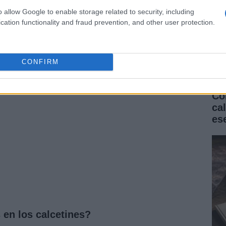
es. Para quienes tienen el sistema inmune
o allow Google to enable storage related to security, including
 elevan el riesgo de infecciones que requieren
cation functionality and fraud prevention, and other user protection.
revención pasa por controlar la limpieza de las prendas
n la piel durante el sueño.
CONFIRM
Có
ca
es
 en los calcetines?