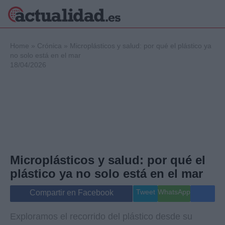
×
Home
»
Crónica
»
Microplásticos y salud: por qué el plástico ya
no solo está en el mar
18/04/2026
Política
Ciencia y
Tecnología
Crónica
Deportes
Economía
Salud y Bienestar
Microplásticos y salud: por qué el
Internacional
plástico ya no solo está en el mar
Gente
Viajes
Tweet
WhatsApp
Compartir en Facebook
Musica
Exploramos el recorrido del plástico desde su