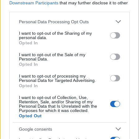
Downstream Participants
that may further disclose it to other
autónoma
third parties.
La crianza cotidiana se construye mediante decisiones
Please note that this website/app uses one or more Google
Personal Data Processing Opt Outs
pequeñas…
services and may gather and store information including but
not limited to your visit or usage behaviour. You may click to
I want to opt-out of the Sharing of my
personal data.
grant or deny consent to Google and its third-party tags to
Opted In
SALUD Y BIENESTAR
use your data for below specified purposes in below Google
consent section.
I want to opt-out of the Sale of my
Personal Data.
Opted In
I want to opt-out of processing my
Personal Data for Targeted Advertising.
Opted In
I want to opt-out of Collection, Use,
Retention, Sale, and/or Sharing of my
Personal Data that Is Unrelated with the
Purposes for which it was collected.
Opted Out
Cómo protegerse del golpe de calor con
hábitos y señales esenciales
Google consents
El golpe de calor es una emergencia médica…