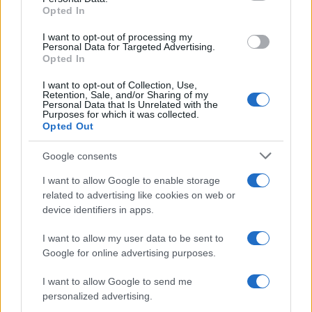
Para señalar a la redacción de cualquier error en el uso del material
Opted In
confidencial, escríbanos a
staff@actualidad.es
: nos ocuparemos de
la retirada del material que atenta contra los derechos de terceros.
I want to opt-out of processing my
Personal Data for Targeted Advertising.
Opted In
Copyright © 2024 | Actualidad.es - Publicado en España por
AdHub
I want to opt-out of Collection, Use,
Media
- Numero REA 2729933 - Todos los derechos reservados.
Retention, Sale, and/or Sharing of my
Personal Data that Is Unrelated with the
Contacto
-
Politica de cookies
-
Política de privacidad
-
Aviso legal
-
Purposes for which it was collected.
Procesamiento de datos
Opted Out
Todos los contenidos se han realizado de forma híbrida por una
tecnología con Inteligencia Artificial y por creadores independientes
Google consents
I want to allow Google to enable storage
Italia
related to advertising like cookies on web or
device identifiers in apps.
Casa Magazine
Cineverse Magazine
I want to allow my user data to be sent to
Donne Magazine
Google for online advertising purposes.
Food Blog
Milano Notizie
I want to allow Google to send me
Motor Magazine
personalized advertising.
Notizie.it
Offerte Shopping