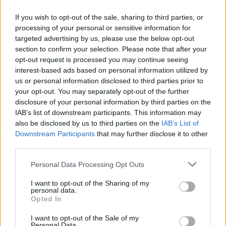
su bicicleta
If you wish to opt-out of the sale, sharing to third parties, or
28 abril, 2021
processing of your personal or sensitive information for
targeted advertising by us, please use the below opt-out
section to confirm your selection. Please note that after your
opt-out request is processed you may continue seeing
interest-based ads based on personal information utilized by
us or personal information disclosed to third parties prior to
your opt-out. You may separately opt-out of the further
disclosure of your personal information by third parties on the
IAB’s list of downstream participants. This information may
also be disclosed by us to third parties on the
IAB’s List of
Quienes somos
Downstream Participants
that may further disclose it to other
third parties.
Últimas Noticias
Señala una noticia
Please note that this website/app uses one or more Google
Personal Data Processing Opt Outs
services and may gather and store information including but
Síguenos en Facebook
not limited to your visit or usage behaviour. You may click to
I want to opt-out of the Sharing of my
personal data.
grant or deny consent to Google and its third-party tags to
Actualidad.es es la gran fuente de información social. Actualidad,
Opted In
use your data for below specified purposes in below Google
televisión, crónica, deportes, gente, política y todas las noticias sobre
consent section.
su ciudad.
I want to opt-out of the Sale of my
Personal Data.