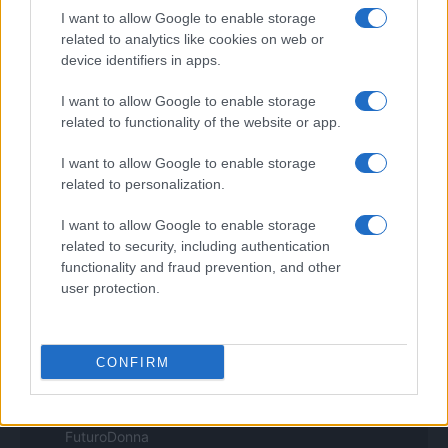
I want to allow Google to enable storage
Pet Story
Professione Lavoro
related to analytics like cookies on web or
Sport Magazine
device identifiers in apps.
Style24
Think.it
I want to allow Google to enable storage
Tuobenessere
related to functionality of the website or app.
Viaggiamo
Nonne Magazine
I want to allow Google to enable storage
Milano Cortina
related to personalization.
Luxury Club
Il Calcio Online
I want to allow Google to enable storage
Professione mamma
related to security, including authentication
World Music
Investimenti Magazine
functionality and fraud prevention, and other
Money 365
user protection.
Zona Nerd
B2B Magazine
People Magazine
Day Travel
CONFIRM
Tutto Gaming
ESG 365
Food Wiki
FuturoDonna