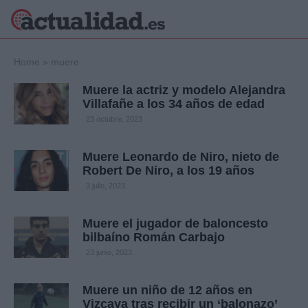
×
Home
»
muere
Muere la actriz y modelo Alejandra
Villafañe a los 34 años de edad
Política
Ciencia y
23 octubre, 2023
Tecnología
Crónica
Muere Leonardo de Niro, nieto de
Robert De Niro, a los 19 años
Deportes
Economía
3 julio, 2023
Salud y Bienestar
Internacional
Muere el jugador de baloncesto
bilbaíno Román Carbajo
Gente
Viajes
23 junio, 2023
Musica
Muere un niño de 12 años en
Vizcaya tras recibir un ‘balonazo’