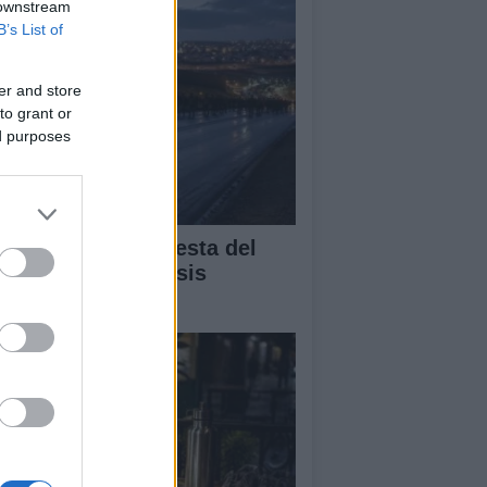
 downstream
B’s List of
er and store
to grant or
ed purposes
álisis de la respuesta del
bierno ante la crisis
gratoria en Ceuta