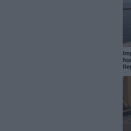
Im
hu
ll