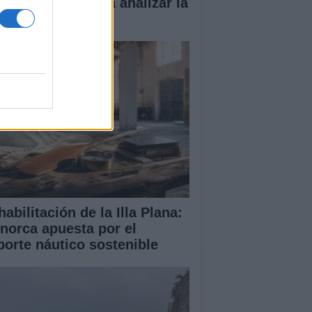
vas en Palma para analizar la
tuación en Ceuta
abilitación de la Illa Plana:
norca apuesta por el
porte náutico sostenible