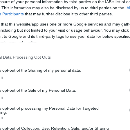
n refleja la esencia de la competición.
losure of your personal information by third parties on the IAB’s list of
. This information may also be disclosed by us to third parties on the
IA
Participants
that may further disclose it to other third parties.
 that this website/app uses one or more Google services and may gath
including but not limited to your visit or usage behaviour. You may click 
 to Google and its third-party tags to use your data for below specifi
ogle consent section.
l Data Processing Opt Outs
An
o opt-out of the Sharing of my personal data.
Go
In
mi
o opt-out of the Sale of my Personal Data.
In
 competición
to opt-out of processing my Personal Data for Targeted
 Edition
ha sido cuidadosamente diseñado para
ing.
In
ucción única. Los asientos deportivos, con un acabado
de los coches de carreras de los años 60. Con detalles
o opt-out of Collection, Use, Retention, Sale, and/or Sharing