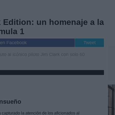
 Edition: un homenaje a la
mula 1
 en Facebook
Tweet
uto al icónico piloto Jim Clark con solo 60
ensueño
 capturado la atención de los aficionados al