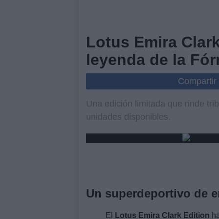
Lotus Emira Clark
leyenda de la Fór
Compartir
Una edición limitada que rinde trib
unidades disponibles.
Un superdeportivo de 
El
Lotus Emira Clark Edition
ha