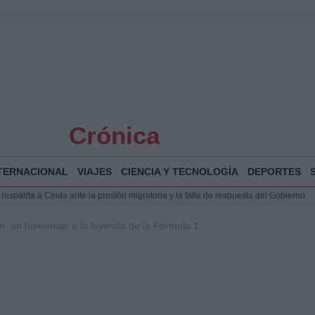
Crónica
TERNACIONAL
VIAJES
CIENCIA Y TECNOLOGÍA
DEPORTES
espalda a Ceuta ante la presión migratoria y la falta de respuesta del Gobierno
Jesús Vivas se reúnen en Marivent para abordar la situación en Ceuta
on: un homenaje a la leyenda de la Fórmula 1
planificar, reportear y construir una crónica con escenas y voces