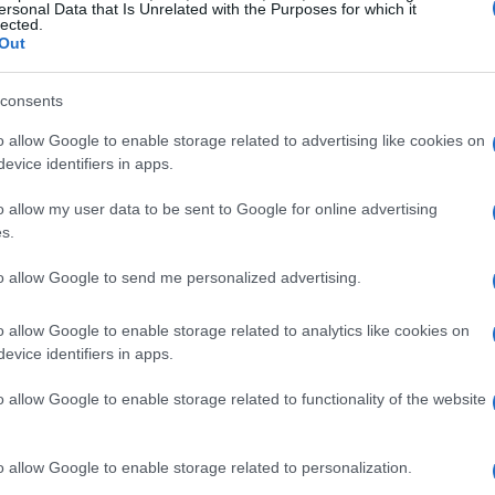
ersonal Data that Is Unrelated with the Purposes for which it
se transforma de un espacio cómodo a uno que evoca la
lected.
 el pomo de la palanca de cambios de madera y la
Out
dero añaden un toque de lujo y exclusividad. Este
os que buscan no solo un medio de transporte, sino
consents
Ci
 automovilismo.
20
o allow Google to enable storage related to advertising like cookies on
al
ac
evice identifiers in apps.
o allow my user data to be sent to Google for online advertising
mira Clark Edition
no decepciona. Equipado con un
s.
e genera
400 CV
, este superdeportivo ofrece una
ionante. La combinación de su diseño aerodinámico y
to allow Google to send me personalized advertising.
ndimiento excepcional en la pista. Jim Clark, quien se
nte, sin duda estaría orgulloso de este homenaje que
o allow Google to enable storage related to analytics like cookies on
n del vehículo en
Miami
ha generado gran
evice identifiers in apps.
drá acompañada de una bolsa de viaje de cuero hecha
o allow Google to enable storage related to functionality of the website
 exclusividad de esta edición.
idad.es
o allow Google to enable storage related to personalization.
Fe