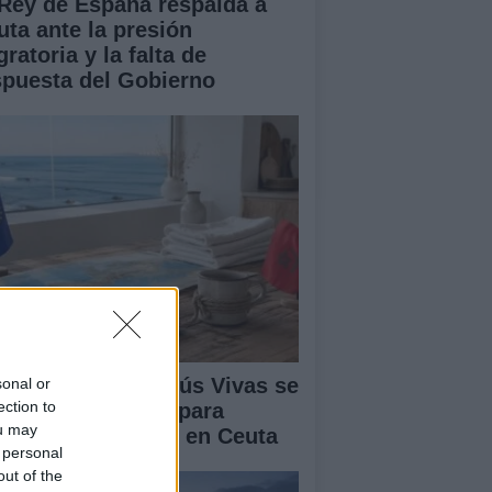
 Rey de España respalda a
uta ante la presión
ratoria y la falta de
spuesta del Gobierno
lipe VI y Juan Jesús Vivas se
sonal or
ection to
únen en Marivent para
ou may
ordar la situación en Ceuta
 personal
out of the