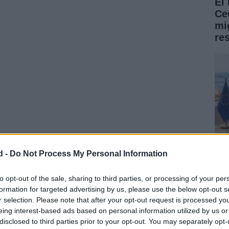
El
Ce
mig
re
historia
d -
Do Not Process My Personal Information
ion
es un guiño a los coches de carreras de Lotus de
Fe
to opt-out of the sale, sharing to third parties, or processing of your per
ía en
Racing Green
y el techo negro contrastante
formation for targeted advertising by us, please use the below opt-out s
re
po. Además, los gráficos retro y el emblema de Jim
r selection. Please note that after your opt-out request is processed y
ab
 Los retrovisores plateados y la franja amarilla en el
eing interest-based ads based on personal information utilized by us or
 no pasa desapercibido. Este coche no solo es un
disclosed to third parties prior to your opt-out. You may separately opt-