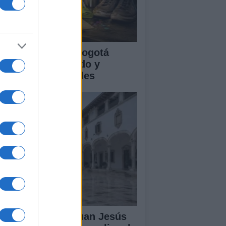
clovía Nocturna Bogotá
26: fecha, recorrido y
tividades especiales
lipe VI recibe a Juan Jesús