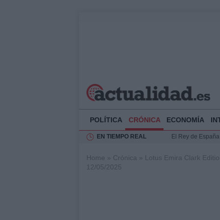
POLÍTICA
CRÓNICA
ECONOMÍA
IN
EN TIEMPO REAL
El Rey de España r
Felipe VI y Juan 
Home
»
Crónica
»
Lotus Emira Clark Editi
Guía técnica para 
12/05/2025